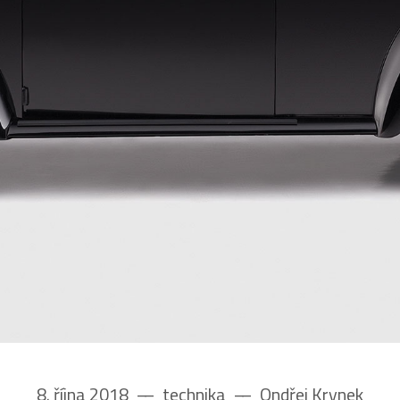
8. října 2018
––
technika
––
Ondřej Krynek