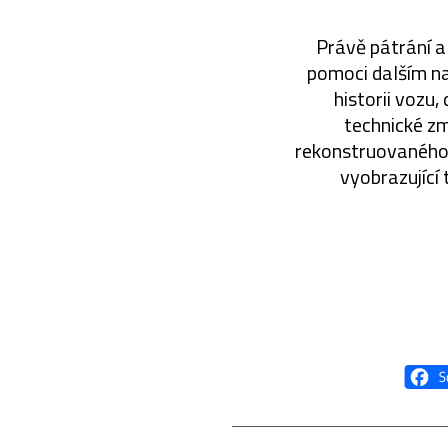
Právě pátrání a
pomoci dalším na
historii vozu,
technické z
rekonstruovaného m
vyobrazující