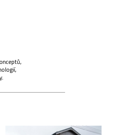
konceptů,
ologií,
y.