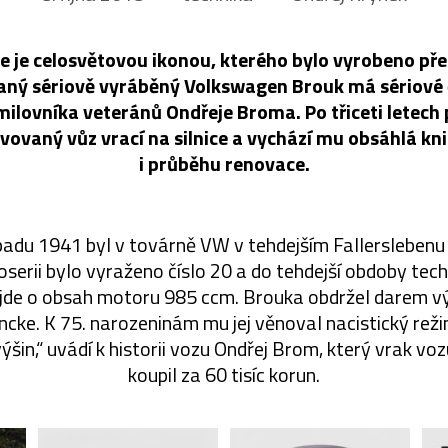
 je celosvětovou ikonou, kterého bylo vyrobeno pře
aný sériově vyráběný Volkswagen Brouk má sériové č
milovníka veteránů Ondřeje Broma. Po třiceti letech
vovaný vůz vrací na silnice a vychází mu obsáhlá knih
i průběhu renovace.
topadu 1941 byl v továrně VW v tehdejším Fallersleben
oserii bylo vyraženo číslo 20 a do tehdejší obdoby tec
e jde o obsah motoru 985 ccm. Brouka obdržel darem v
incke. K 75. narozeninám mu jej věnoval nacistický reži
ýšin,“ uvádí k historii vozu Ondřej Brom, který vrak vo
koupil za 60 tisíc korun.