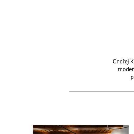
Ondřej K
modern
p