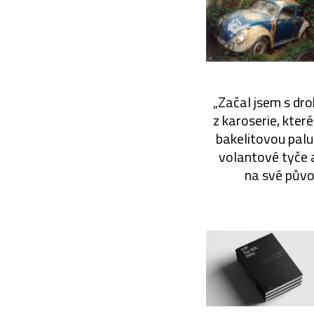
„Začal jsem s dro
z karoserie, kter
bakelitovou palu
volantové tyče a
na své původ