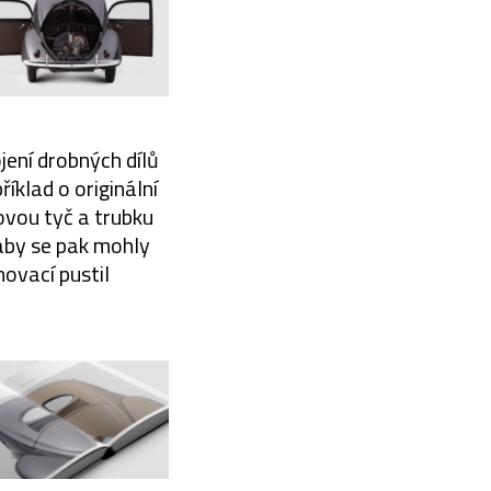
jení drobných dílů
íklad o originální
ovou tyč a trubku
 aby se pak mohly
novací pustil