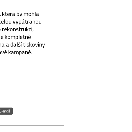
, která by mohla
 celou vypátranou
o rekonstrukci,
ie kompletně
a a další tiskoviny
gové kampaně.