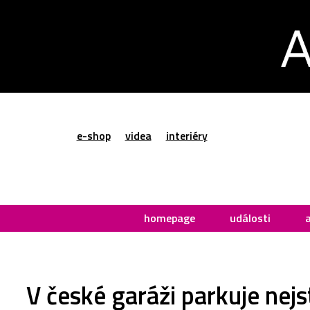
e-shop
videa
interiéry
homepage
události
V české garáži parkuje nej