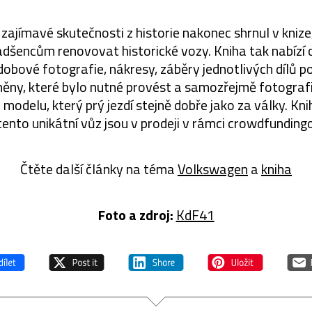
 zajímavé skutečnosti z historie nakonec shrnul v knize
dšencům renovovat historické vozy. Kniha tak nabízí
 dobové fotografie, nákresy, záběry jednotlivých dílů p
měny, které bylo nutné provést a samozřejmě fotograf
odelu, který prý jezdí stejně dobře jako za války. Knih
 tento unikátní vůz jsou v prodeji v rámci crowdfundin
Čtěte další články na téma
Volkswagen
a
kniha
Foto a zdroj:
KdF41