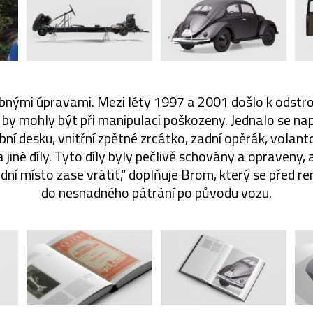
bnými úpravami. Mezi léty 1997 a 2001 došlo k odstro
é by mohly být při manipulaci poškozeny. Jednalo se např
bní desku, vnitřní zpětné zrcátko, zadní opěrák, volant
 jiné díly. Tyto díly byly pečlivě schovány a opraveny,
ní místo zase vrátit,“ doplňuje Brom, který se před re
do nesnadného pátrání po původu vozu.