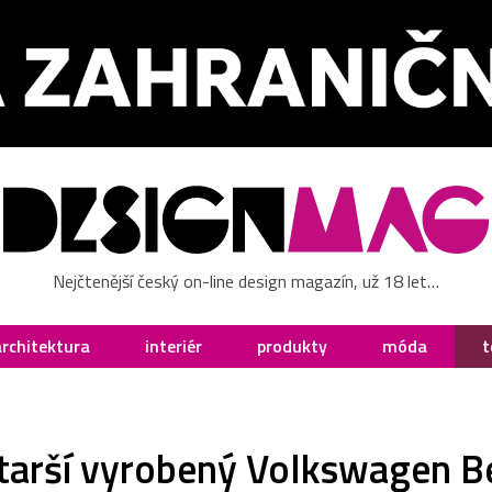
Nejčtenější český on-line design magazín, už 18 let…
architektura
interiér
produkty
móda
t
starší vyrobený Volkswagen B