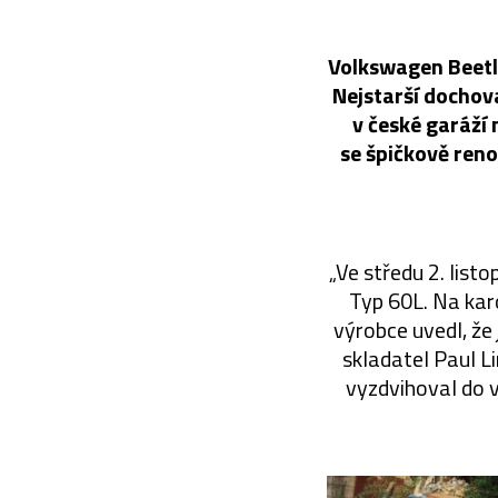
Volkswagen Beetle
Nejstarší dochov
v české garáží 
se špičkově reno
„Ve středu 2. lis
Typ 60L. Na kar
výrobce uvedl, ž
skladatel Paul L
vyzdvihoval do v