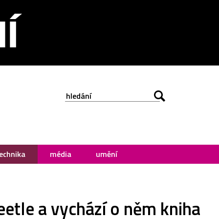
echnika
média
umění
eetle a vychází o něm kniha