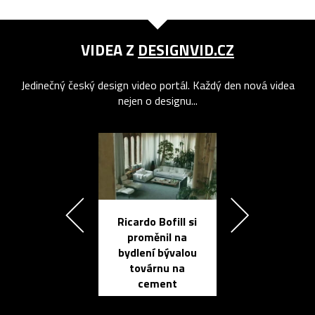
VIDEA Z
DESIGNVID.CZ
Jedinečný český design video portál. Každý den nová videa
nejen o designu...
Ricardo Bofill si
Přichází ten
proměnil na
propracovan
bydlení bývalou
elektronic
továrnu na
zápisník
cement
reMarkable