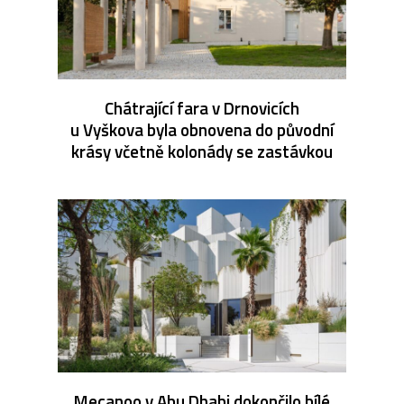
Chátrající fara v Drnovicích
u Vyškova byla obnovena do původní
krásy včetně kolonády se zastávkou
Mecanoo v Abu Dhabi dokončilo bílé