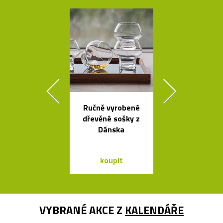
Ručně vyrobené
Legendár
dřevěné sošky z
odšťavňovač 
Dánska
Salif od Sta
koupit
koupit
VYBRANÉ AKCE Z
KALENDÁŘE