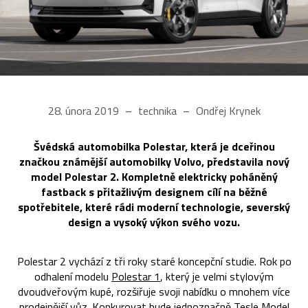
28. února 2019
technika
Ondřej Krynek
Švédská automobilka Polestar, která je dceřinou
značkou známější automobilky Volvo, představila nový
model Polestar 2. Kompletně elektricky poháněný
fastback s přitažlivým designem cílí na běžné
spotřebitele, které rádi moderní technologie, severský
design a vysoký výkon svého vozu.
Polestar 2 vychází z tři roky staré koncepční studie. Rok po
odhalení modelu
Polestar 1
, který je velmi stylovým
dvoudveřovým kupé, rozšiřuje svoji nabídku o mnohem více
prodejnější vůz. Konkurovat bude jednoznačně
Tesle Model