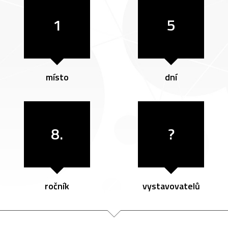
1
5
místo
dní
8.
?
ročník
vystavovatelů