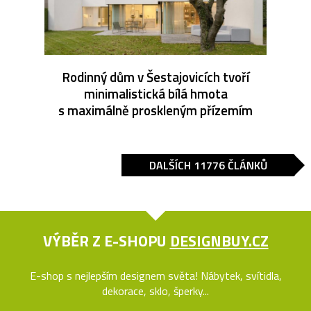
Rodinný dům v Šestajovicích tvoří
minimalistická bílá hmota
s maximálně proskleným přízemím
DALŠÍCH 11776 ČLÁNKŮ
VÝBĚR Z E-SHOPU
DESIGNBUY.CZ
E-shop s nejlepším designem světa! Nábytek, svítidla,
dekorace, sklo, šperky...