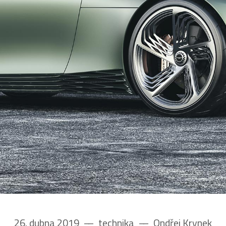
26. dubna 2019
––
technika
––
Ondřej Krynek