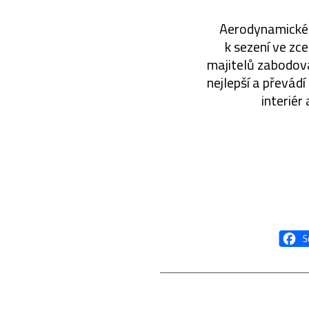
Aerodynamické t
k sezení ve zc
majitelů zabodova
nejlepší a převádí
interiér