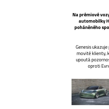
Na prémiové vozy 
automobilky Hy
poháněného spoto
Genesis ukazuje
movité klienty, 
upoutá pozornost
oproti Evr