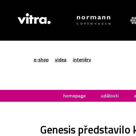
e-shop
videa
interiéry
homepage
události
Genesis představilo