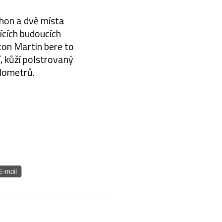
ohon a dvě místa
ících budoucích
ton Martin bere to
í, kůží polstrovaný
ilometrů.