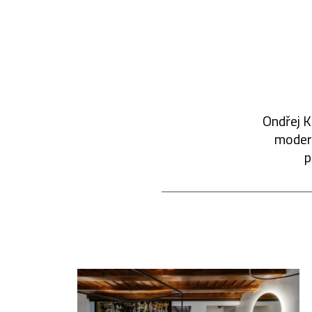
Ondřej K
modern
p