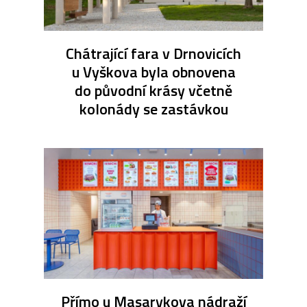
Chátrající fara v Drnovicích
u Vyškova byla obnovena
do původní krásy včetně
kolonády se zastávkou
Přímo u Masarykova nádraží