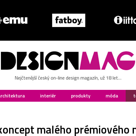
Nejčtenější český on-line design magazín, už 18 let…
architektura
interiér
produkty
móda
t
 koncept malého prémiového