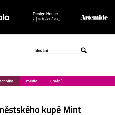
echnika
média
umění
 městského kupé Mint