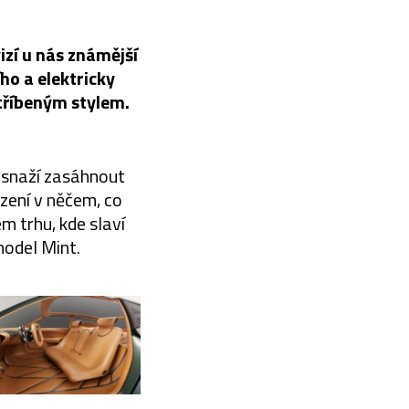
izí u nás známější
ho a elektricky
ytříbeným stylem.
 snaží zasáhnout
ezení v něčem, co
m trhu, kde slaví
model Mint.