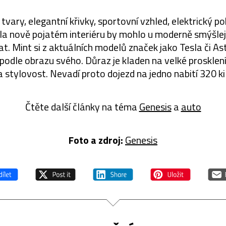
vary, elegantní křivky, sportovní vzhled, elektrický p
ela nově pojatém interiéru by mohlo u moderně smýšlej
t. Mint si z aktuálních modelů značek jako Tesla či As
 podle obrazu svého. Důraz je kladen na velké prosklen
 a stylovost. Nevadí proto dojezd na jedno nabití 320 k
Čtěte další články na téma
Genesis
a
auto
Foto a zdroj:
Genesis