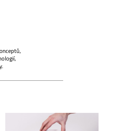
konceptů,
ologií,
y.