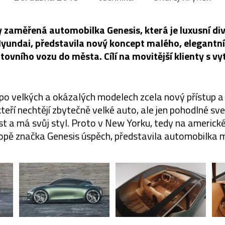
zaměřená automobilka Genesis, která je luxusní div
undai, představila nový koncept malého, elegantní
vního vozu do města. Cílí na movitější klienty s v
 po velkých a okázalých modelech zcela nový přístup a
kteří nechtějí zbytečně velké auto, ale jen pohodlné sv
 a má svůj styl. Proto v New Yorku, tedy na americké
opě značka Genesis úspěch, představila automobilka 