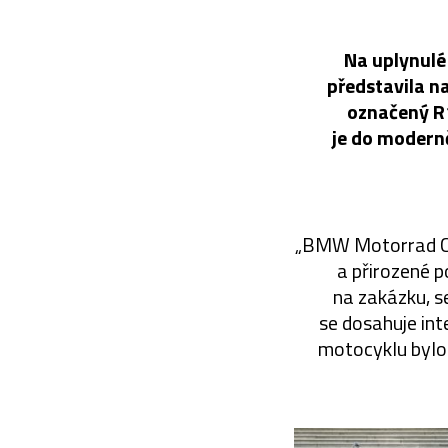
Na uplynulé
představila n
označený R1
je do moderně
„BMW Motorrad Con
a přirozené p
na zakázku, se
se dosahuje int
motocyklu bylo 