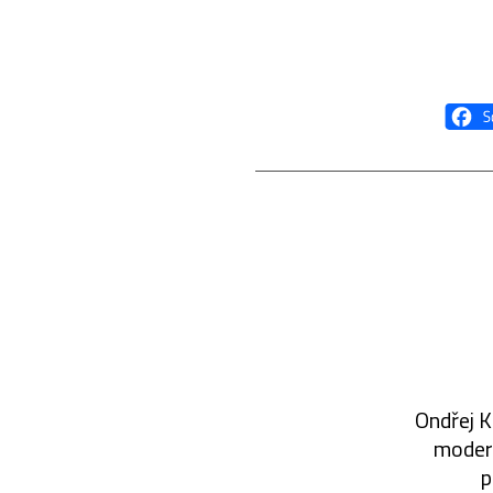
Ondřej K
modern
p