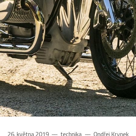
26. května 2019
––
technika
––
Ondřej Krynek