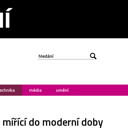
echnika
média
umění
 mířící do moderní doby