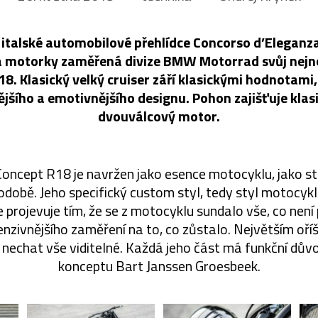
 italské automobilové přehlídce Concorso d’Eleganza 
a motorky zaměřená divize BMW Motorrad svůj nejn
8. Klasický velký cruiser září klasickými hodnotami,
jšího a emotivnějšího designu. Pohon zajišťuje klas
dvouválcový motor.
cept R18 je navržen jako esence motocyklu, jako stroj
odobě. Jeho specifický custom styl, tedy styl motocy
 projevuje tím, že se z motocyklu sundalo vše, co není
enzivnějšího zaměření na to, co zůstalo. Největším oř
nechat vše viditelné. Každá jeho část má funkční důvod
konceptu Bart Janssen Groesbeek.