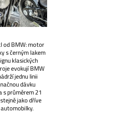
kl od BMW: motor
apky s černým lakem
ignu klasických
roje evokují BMW
drží jednu linii
 značnou dávku
la s průměrem 21
stejně jako dříve
i automobilky.