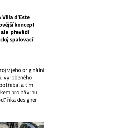
Villa d’Este
ovější koncept
 ale převádí
ický spalovací
 v jeho originální
klu vyrobeného
 potřeba, a tím
íškem pro návrhu
,“ říká designér