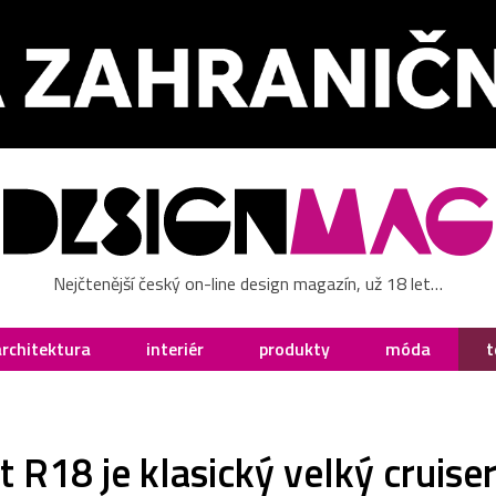
Nejčtenější český on-line design magazín, už 18 let…
architektura
interiér
produkty
móda
t
18 je klasický velký cruiser