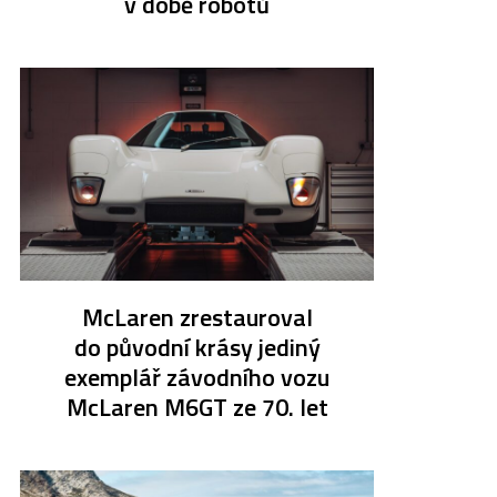
v době robotů
McLaren zrestauroval
do původní krásy jediný
exemplář závodního vozu
McLaren M6GT ze 70. let