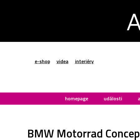
e-shop
videa
interiéry
homepage
události
BMW Motorrad Concept R