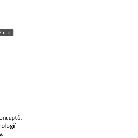
konceptů,
ologií,
y.