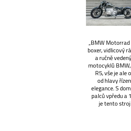
„BMW Motorrad C
boxer, vidlicový r
a ručně vedený
motocyklů BMW, 
R5, vše je ale 
od hlavy říze
elegance. S dom
palců vpředu a 1
je tento stro