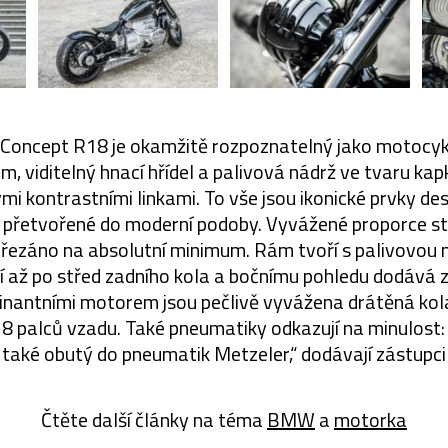
oncept R18 je okamžitě rozpoznatelný jako motocy
ám, viditelný hnací hřídel a palivová nádrž ve tvaru k
mi kontrastními linkami. To vše jsou ikonické prvky des
přetvořené do moderní podoby. Vyvážené proporce st
ořezáno na absolutní minimum. Rám tvoří s palivovou ná
ní až po střed zadního kola a bočnímu pohledu dodává
inantními motorem jsou pečlivě vyvážena drátěná ko
8 palců vzadu. Také pneumatiky odkazují na minulost: 
j také obutý do pneumatik Metzeler,“ dodávají zástupc
Čtěte další články na téma
BMW
a
motorka