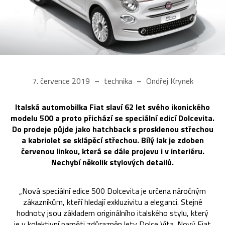
7. července 2019
technika
Ondřej Krynek
Italská automobilka Fiat slaví 62 let svého ikonického
modelu 500 a proto přichází se speciální edicí Dolcevita.
Do prodeje půjde jako hatchback s prosklenou střechou
a kabriolet se sklápěcí střechou. Bílý lak je zdoben
červenou linkou, která se dále projevu i v interiéru.
Nechybí několik stylových detailů.
„Nová speciální edice 500 Dolcevita je určena náročným
zákazníkům, kteří hledají exkluzivitu a eleganci. Stejné
hodnoty jsou základem originálního italského stylu, který
je v kolektivní paměti zdůrazněn lety Dolce Vita. Nový Fiat