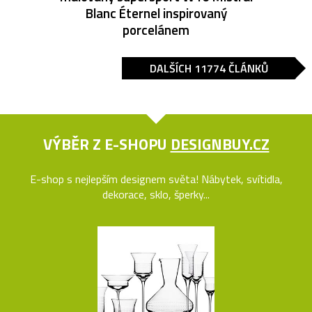
Blanc Éternel inspirovaný
porcelánem
DALŠÍCH 11774 ČLÁNKŮ
VÝBĚR Z E-SHOPU
DESIGNBUY.CZ
E-shop s nejlepším designem světa! Nábytek, svítidla,
dekorace, sklo, šperky...