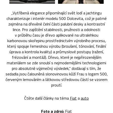
„Vytříbená elegance připomínající svět lodí a jachtingu
charakterizuje i interiér modelu 500 Dolcevita, což je patrné
zejména na dřevěné čelní části palubní desky a kontrastní
lince. Pro zajištění stabilnosti, pružnosti a odolnosti
v průběhu času je dřevo aplikované na ultralehkou
karbonovou skořepinu prostřednictvím výrobního procesu,
který spojuje řemeslnou výrobu (broušení, tónování, finální
úprava a kontrola kvality) a průmyslové postupy (ražení,
frézování a montáž). Dřevo, které je nejpřirozenějším
materiálem se zde snoubí s nejmodernějšími technologiemi
pro absolutně výjimečný výsledek,“ dodávají s tím, že
sedadla jsou čalouněná slonovinovou kůží Frau s logem 500,
červeným lemováním a látkovou středovou částí se vzorem
proutí.
Čtěte další články na téma
Fiat
a
auto
Foto a zdroj:
Fiat