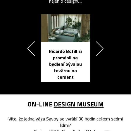
nejen o designu...
Ricardo Bofill si
Přichází ten
proměnil na
propracovan
bydlení bývalou
elektronic
továrnu na
zápisník
cement
reMarkable
ON-LINE
DESIGN MUSEUM
Víte, že jedna váza Savoy se vyrábí 30 hodin celkem sedmi
lidmi?