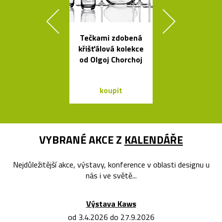
Tečkami zdobená
Nehořlav
křišťálová kolekce
schránky na k
od Olgoj Chorchoj
od počítačů 
koupit
koupit
VYBRANÉ AKCE Z
KALENDÁŘE
Nejdůležitější akce, výstavy, konference v oblasti designu u
nás i ve světě...
Výstava Kaws
od 3.4.2026 do 27.9.2026