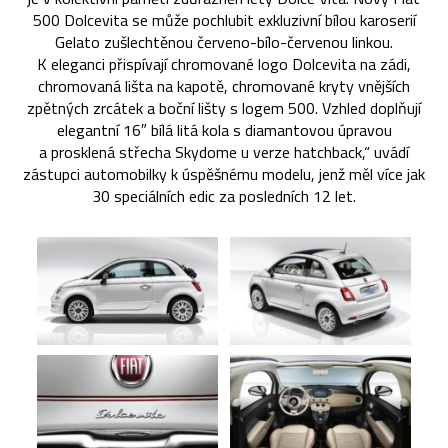
500 Dolcevita se může pochlubit exkluzivní bílou karoserií
Gelato zušlechtěnou červeno-bílo-červenou linkou.
K eleganci přispívají chromované logo Dolcevita na zádi,
chromovaná lišta na kapotě, chromované kryty vnějších
zpětných zrcátek a boční lišty s logem 500. Vzhled doplňují
elegantní 16″ bílá litá kola s diamantovou úpravou
a prosklená střecha Skydome u verze hatchback,“ uvádí
zástupci automobilky k úspěšnému modelu, jenž měl více jak
30 speciálních edic za posledních 12 let.