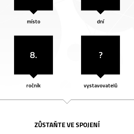
místo
dní
8.
?
ročník
vystavovatelů
ZŮSTAŇTE VE SPOJENÍ