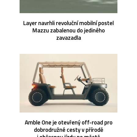
Layer navrhli revoluční mobilní postel
Mazzu zabalenou do jediného
zavazadla
Amble One je otevřený off-road pro
dobrodružné cesty v přírodě
i občasnou jízdu po městě