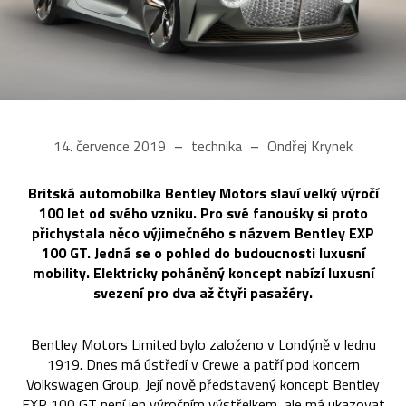
14. července 2019
technika
Ondřej Krynek
Britská automobilka Bentley Motors slaví velký výročí
100 let od svého vzniku. Pro své fanoušky si proto
přichystala něco výjimečného s názvem Bentley EXP
100 GT. Jedná se o pohled do budoucnosti luxusní
mobility. Elektricky poháněný koncept nabízí luxusní
svezení pro dva až čtyři pasažéry.
Bentley Motors Limited bylo založeno v Londýně v lednu
1919. Dnes má ústředí v Crewe a patří pod koncern
Volkswagen Group. Její nově představený koncept Bentley
EXP 100 GT není jen výročním výstřelkem, ale má ukazovat