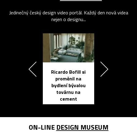
Jedinečný český design video portál. Každý den nová videa
nejen o designu...
Ricardo Bofill si
Přichází ten
proměnil na
propracovan
bydlení bývalou
elektronic
továrnu na
zápisník
cement
reMarkable
ON-LINE
DESIGN MUSEUM