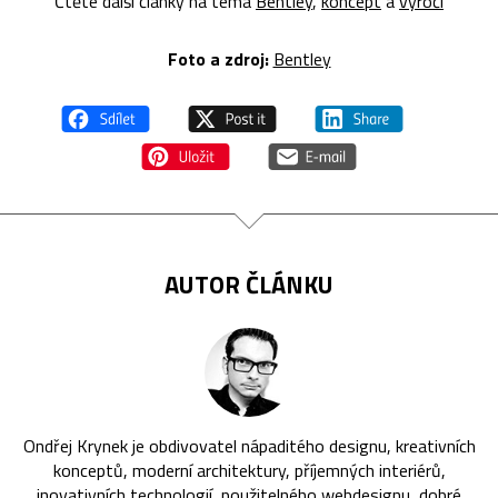
Čtěte další články na téma
Bentley
,
koncept
a
výročí
Foto a zdroj:
Bentley
AUTOR ČLÁNKU
Ondřej Krynek je obdivovatel nápaditého designu, kreativních
konceptů, moderní architektury, příjemných interiérů,
inovativních technologií, použitelného webdesignu, dobré