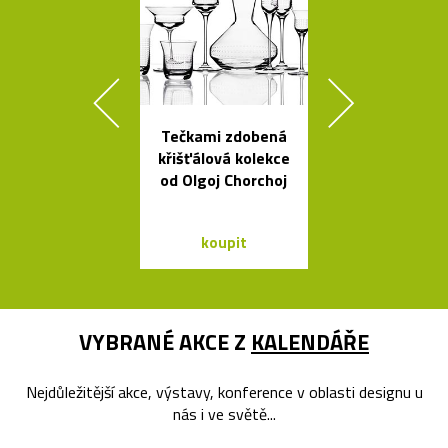
Tečkami zdobená
Španělsk
křišťálová kolekce
minimalisti
od Olgoj Chorchoj
svítidla od A
koupit
koupit
VYBRANÉ AKCE Z
KALENDÁŘE
Nejdůležitější akce, výstavy, konference v oblasti designu u
nás i ve světě...