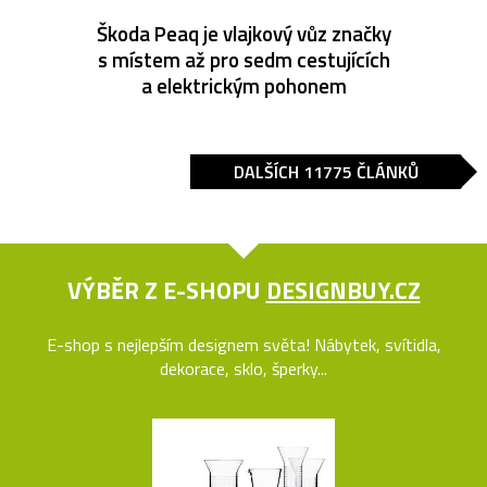
Škoda Peaq je vlajkový vůz značky
s místem až pro sedm cestujících
a elektrickým pohonem
DALŠÍCH 11775 ČLÁNKŮ
VÝBĚR Z E-SHOPU
DESIGNBUY.CZ
E-shop s nejlepším designem světa! Nábytek, svítidla,
dekorace, sklo, šperky...