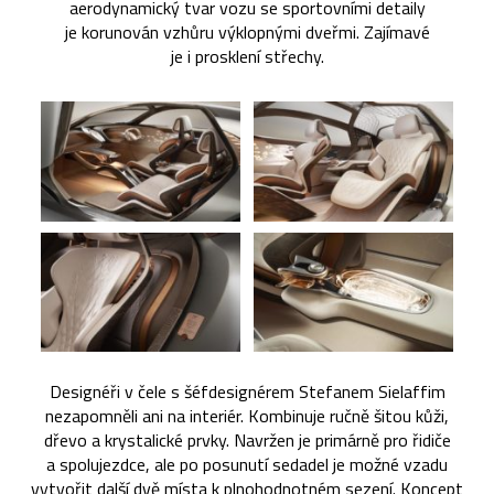
aerodynamický tvar vozu se sportovními detaily
je korunován vzhůru výklopnými dveřmi. Zajímavé
je i prosklení střechy.
Designéři v čele s šéfdesignérem Stefanem Sielaffim
nezapomněli ani na interiér. Kombinuje ručně šitou kůži,
dřevo a krystalické prvky. Navržen je primárně pro řidiče
a spolujezdce, ale po posunutí sedadel je možné vzadu
vytvořit další dvě místa k plnohodnotném sezení. Koncept