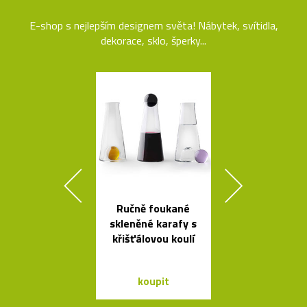
E-shop s nejlepším designem světa! Nábytek, svítidla,
dekorace, sklo, šperky...
Ručně foukané
Svítící mrak 
skleněné karafy s
XL od Fran
křišťálovou koulí
Gehryho
koupit
koupit