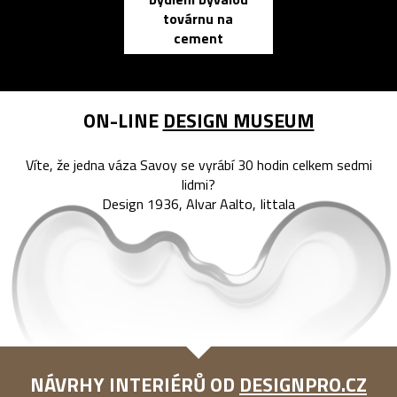
elektronic
továrnu na
zápisník
cement
reMarkable
ON-LINE
DESIGN MUSEUM
Víte, že jedna váza Savoy se vyrábí 30 hodin celkem sedmi
lidmi?
Design 1936, Alvar Aalto, Iittala
NÁVRHY INTERIÉRŮ OD
DESIGNPRO.CZ