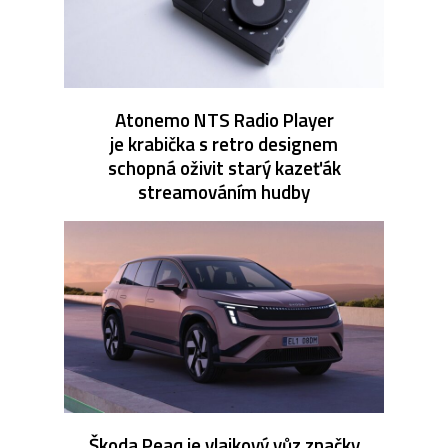
Atonemo NTS Radio Player
je krabička s retro designem
schopná oživit starý kazeťák
streamováním hudby
Škoda Peaq je vlajkový vůz značky