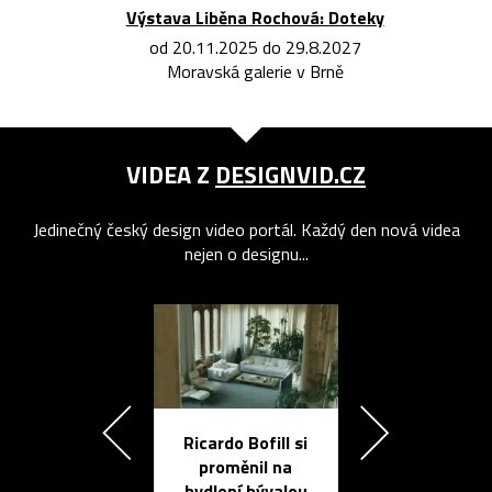
Výstava Liběna Rochová: Doteky
od 20.11.2025 do 29.8.2027
Moravská galerie v Brně
VIDEA Z
DESIGNVID.CZ
Jedinečný český design video portál. Každý den nová videa
nejen o designu...
Ricardo Bofill si
Přichází ten
proměnil na
propracovan
bydlení bývalou