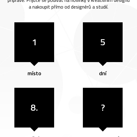
přípravě. Přijďte se podívat na novinky v kreativním designu
a nakoupit přímo od designérů a studií.
1
5
místo
dní
8.
?