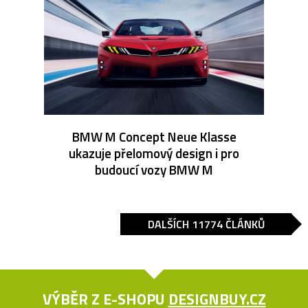
BMW M Concept Neue Klasse
ukazuje přelomový design i pro
budoucí vozy BMW M
DALŠÍCH 11774 ČLÁNKŮ
VÝBĚR Z E-SHOPU
DESIGNBUY.CZ