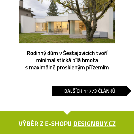
Rodinný dům v Šestajovicích tvoří
minimalistická bílá hmota
s maximálně proskleným přízemím
DALŠÍCH 11773 ČLÁNKŮ
VÝBĚR Z E-SHOPU
DESIGNBUY.CZ