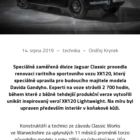
14. srpna 2019
technika
Ondřej Krynek
Speciálně zaměřená divize Jaguar Classic provedla
renovaci raritního sportovního vozu XK120, který
speciálně upravila pro budoucího majitele modela
Davida Gandyho. Experti na voze strávili 2 700 hodin,
během které z běžné tehdejší produkční verze vytvořili
unikát inspirovaný verzí XK120 Lightweight. Na míru byl
upraven především interiér v koňakové kůži.
Konstruktéři a technici ze závodu Classic Works
ve Warwickshire za uplynulých 11 měsíců proměnili torzo
původního modelu z roku 1954 na úchvatný kus. Vůz