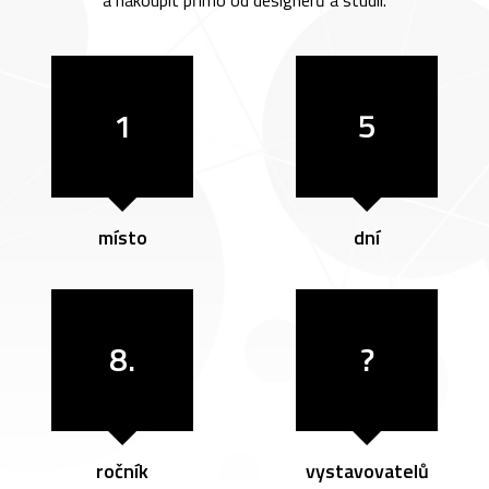
a nakoupit přímo od designérů a studií.
1
5
místo
dní
8.
?
ročník
vystavovatelů