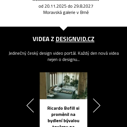
od 20.11.2025 do 29.8.2027
Moravská galerie v Brně
VIDEA Z
DESIGNVID.CZ
Jedinečný český design video portál. Každý den nová videa
nejen o designu...
Ricardo Bofill si
Přichází ten
proměnil na
propracovan
bydlení bývalou
elektronic
továrnu na