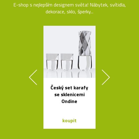
E-shop s nejlepším designem světa! Nábytek, svítidla,
dekorace, sklo, šperky...
Český set karafy
Ikonická la
se sklenicemi
Tizio od Ric
Ondine
Sappera
koupit
koupit