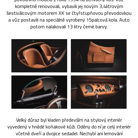
kompletně renovovali, vybavili jej novým 3,4litrovým
šestiválcovým motorem XK se čtyřstupňovou převodovkou
a vůz postavili na speciálně vyrobený 15palcová kola. Auto
potom nalakovali 13 litry černé barvy.
Velký důraz byl kladen především na stylový interiér
vyvedený v hnědé koňakové kůži. Oděny do ní je celý interiér
včetně dveří a dvojice sedadel. Nechybí ani lemování