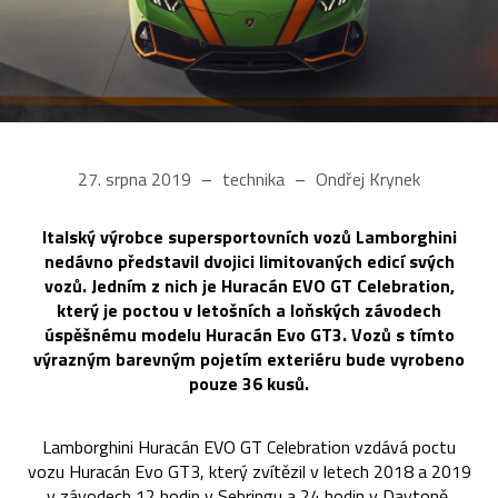
27. srpna 2019
technika
Ondřej Krynek
Italský výrobce supersportovních vozů Lamborghini
nedávno představil dvojici limitovaných edicí svých
vozů. Jedním z nich je Huracán EVO GT Celebration,
který je poctou v letošních a loňských závodech
úspěšnému modelu Huracán Evo GT3. Vozů s tímto
výrazným barevným pojetím exteriéru bude vyrobeno
pouze 36 kusů.
Lamborghini Huracán EVO GT Celebration vzdává poctu
vozu Huracán Evo GT3, který zvítězil v letech 2018 a 2019
v závodech 12 hodin v Sebringu a 24 hodin v Daytoně.