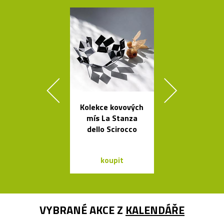
Kolekce kovových
Minimalisti
mís La Stanza
dřevěné sch
dello Scirocco
Step
koupit
koupit
VYBRANÉ AKCE Z
KALENDÁŘE