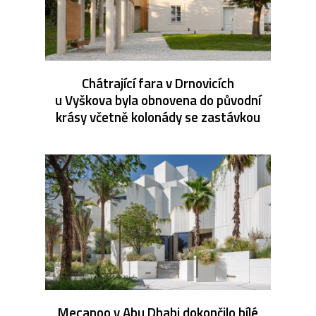
Chátrající fara v Drnovicích
u Vyškova byla obnovena do původní
krásy včetně kolonády se zastávkou
Mecanoo v Abu Dhabi dokončilo bílé