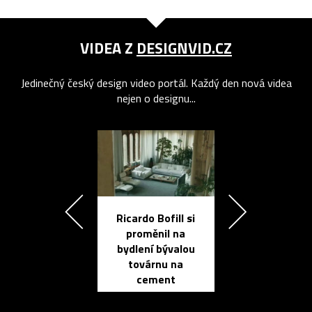
VIDEA Z
DESIGNVID.CZ
Jedinečný český design video portál. Každý den nová videa
nejen o designu...
Ricardo Bofill si
Přichází ten
proměnil na
propracovan
bydlení bývalou
elektronic
továrnu na
zápisník
cement
reMarkable