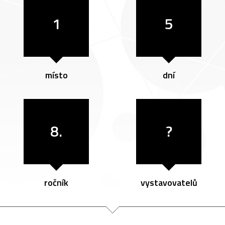
1
5
místo
dní
8.
?
ročník
vystavovatelů