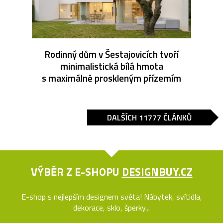
Rodinný dům v Šestajovicích tvoří
minimalistická bílá hmota
s maximálně proskleným přízemím
DALŠÍCH 11777 ČLÁNKŮ
VÝBĚR Z E-SHOPU
DESIGNBUY.CZ
E-shop s nejlepším designem světa! Nábytek, svítidla,
dekorace, sklo, šperky...