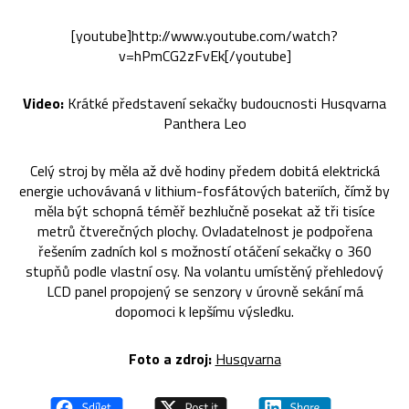
[youtube]http://www.youtube.com/watch?
v=hPmCG2zFvEk[/youtube]
Video:
Krátké představení sekačky budoucnosti Husqvarna
Panthera Leo
Celý stroj by měla až dvě hodiny předem dobitá elektrická
energie uchovávaná v lithium-fosfátových bateriích, čímž by
měla být schopná téměř bezhlučně posekat až tři tisíce
metrů čtverečných plochy. Ovladatelnost je podpořena
řešením zadních kol s možností otáčení sekačky o 360
stupňů podle vlastní osy. Na volantu umístěný přehledový
LCD panel propojený se senzory v úrovně sekání má
dopomoci k lepšímu výsledku.
Foto a zdroj:
Husqvarna