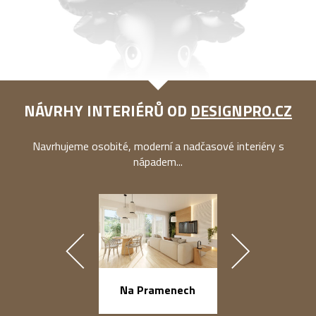
NÁVRHY INTERIÉRŮ OD
DESIGNPRO.CZ
Navrhujeme osobité, moderní a nadčasové interiéry s
nápadem...
náměstí Na Ba
Na Pramenech