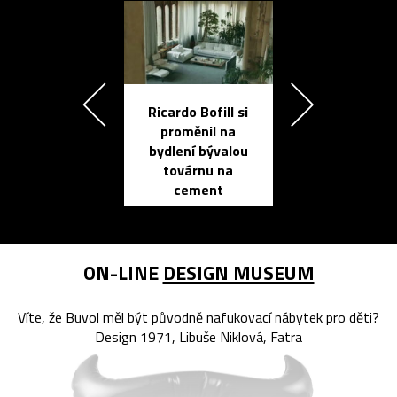
Ricardo Bofill si
Přichází ten
proměnil na
propracovan
bydlení bývalou
elektronic
továrnu na
zápisník
cement
reMarkable
ON-LINE
DESIGN MUSEUM
Víte, že Buvol měl být původně nafukovací nábytek pro děti?
Design 1971, Libuše Niklová, Fatra