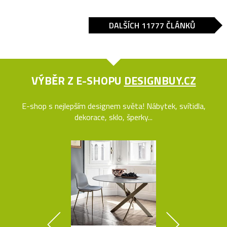
DALŠÍCH 11777 ČLÁNKŮ
VÝBĚR Z E-SHOPU
DESIGNBUY.CZ
E-shop s nejlepším designem světa! Nábytek, svítidla,
dekorace, sklo, šperky...