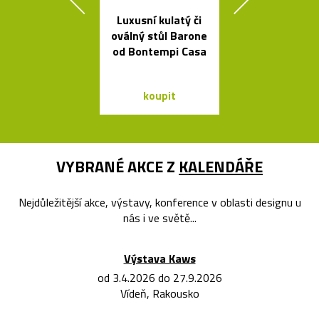
Luxusní kulatý či
Kolekce svít
oválný stůl Barone
Formakami
od Bontempi Casa
dřeva a pap
koupit
koupit
VYBRANÉ AKCE Z
KALENDÁŘE
Nejdůležitější akce, výstavy, konference v oblasti designu u
nás i ve světě...
Výstava Kaws
od 3.4.2026 do 27.9.2026
Vídeň, Rakousko