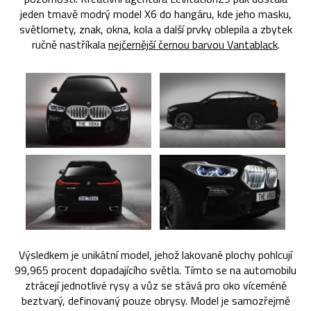
jeden tmavě modrý model X6 do hangáru, kde jeho masku,
světlomety, znak, okna, kola a další prvky oblepila a zbytek
ručně nastříkala
nejčernější černou barvou Vantablack
.
Výsledkem je unikátní model, jehož lakované plochy pohlcují
99,965 procent dopadajícího světla. Tímto se na automobilu
ztrácejí jednotlivé rysy a vůz se stává pro oko víceméně
beztvarý, definovaný pouze obrysy. Model je samozřejmě