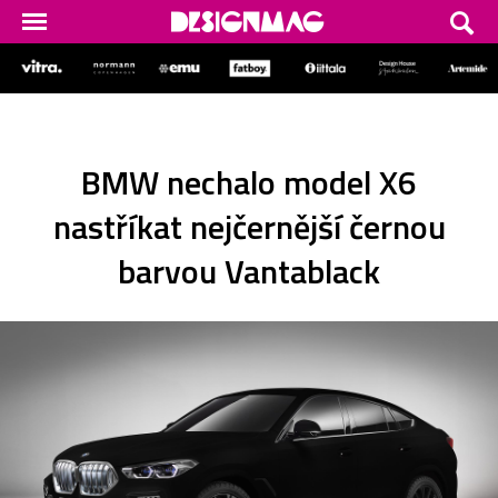
BMW nechalo model X6
nastříkat nejčernější černou
barvou Vantablack