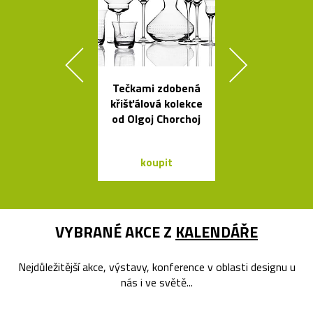
Tečkami zdobená
Ikonická skl
křišťálová kolekce
stolní lampa 
od Olgoj Chorchoj
Lamp
koupit
koupit
VYBRANÉ AKCE Z
KALENDÁŘE
Nejdůležitější akce, výstavy, konference v oblasti designu u
nás i ve světě...