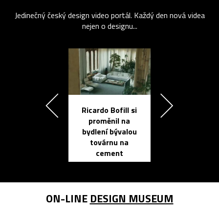
Jedinečný český design video portál. Každý den nová videa
nejen o designu...
Ricardo Bofill si
Přichází ten
proměnil na
propracovan
bydlení bývalou
elektronic
továrnu na
zápisník
cement
reMarkable
ON-LINE
DESIGN MUSEUM