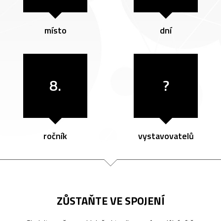
místo
dní
8.
?
ročník
vystavovatelů
ZŮSTAŇTE VE SPOJENÍ