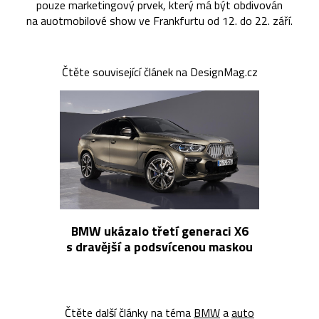
pouze marketingový prvek, který má být obdivován
na auotmobilové show ve Frankfurtu od 12. do 22. září.
Čtěte související článek na DesignMag.cz
BMW ukázalo třetí generaci X6
s dravější a podsvícenou maskou
Čtěte další články na téma
BMW
a
auto