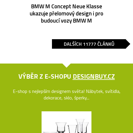
BMW M Concept Neue Klasse
ukazuje přelomový design i pro
budoucí vozy BMW M
DALŠÍCH 11777 ČLÁNKŮ
VÝBĚR Z E-SHOPU
DESIGNBUY.CZ
E-shop s nejlepším designem světa! Nábytek, svítidla,
dekorace, sklo, šperky...