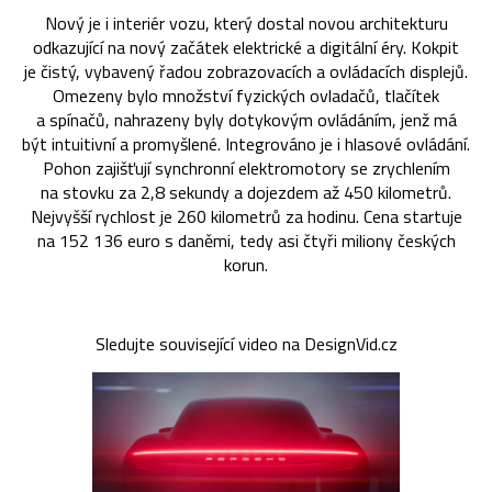
Nový je i interiér vozu, který dostal novou architekturu
odkazující na nový začátek elektrické a digitální éry. Kokpit
je čistý, vybavený řadou zobrazovacích a ovládacích displejů.
Omezeny bylo množství fyzických ovladačů, tlačítek
a spínačů, nahrazeny byly dotykovým ovládáním, jenž má
být intuitivní a promyšlené. Integrováno je i hlasové ovládání.
Pohon zajišťují synchronní elektromotory se zrychlením
na stovku za 2,8 sekundy a dojezdem až 450 kilometrů.
Nejvyšší rychlost je 260 kilometrů za hodinu. Cena startuje
na 152 136 euro s daněmi, tedy asi čtyři miliony českých
korun.
Sledujte související video na DesignVid.cz