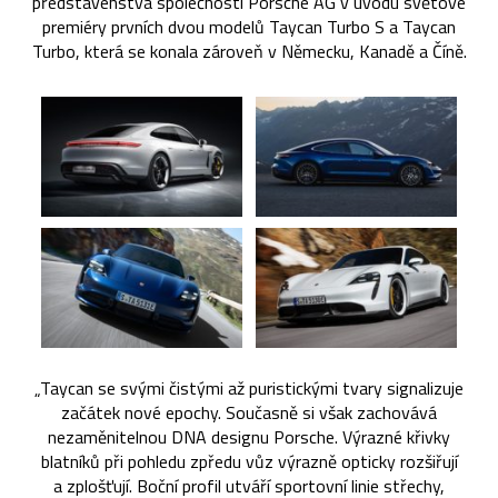
představenstva společnosti Porsche AG v úvodu světové
premiéry prvních dvou modelů Taycan Turbo S a Taycan
Turbo, která se konala zároveň v Německu, Kanadě a Číně.
„Taycan se svými čistými až puristickými tvary signalizuje
začátek nové epochy. Současně si však zachovává
nezaměnitelnou DNA designu Porsche. Výrazné křivky
blatníků při pohledu zpředu vůz výrazně opticky rozšiřují
a zplošťují. Boční profil utváří sportovní linie střechy,