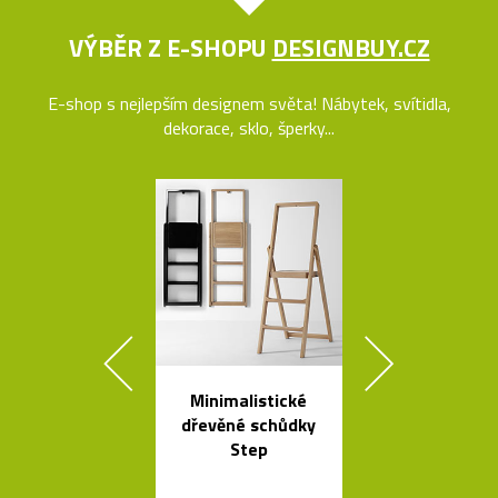
VÝBĚR Z E-SHOPU
DESIGNBUY.CZ
E-shop s nejlepším designem světa! Nábytek, svítidla,
dekorace, sklo, šperky...
Minimalistické
Křišťálová sví
dřevěné schůdky
ve tvaru ob
Step
bublin