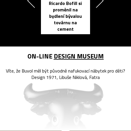
Ricardo Bofill si
Přichází ten
proměnil na
propracovan
bydlení bývalou
elektronic
továrnu na
zápisník
cement
reMarkable
ON-LINE
DESIGN MUSEUM
Víte, že Buvol měl být původně nafukovací nábytek pro děti?
Design 1971, Libuše Niklová, Fatra