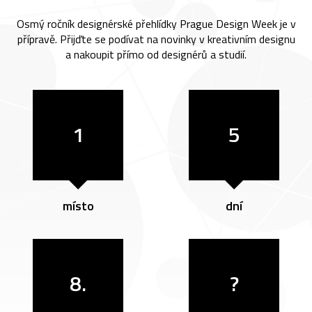
Osmý ročník designérské přehlídky Prague Design Week je v
přípravě. Přijďte se podívat na novinky v kreativním designu
a nakoupit přímo od designérů a studií.
1
5
místo
dní
8.
?