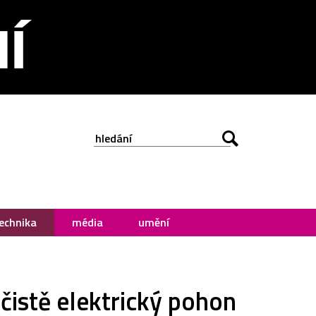
echnika
média
umění
čistě elektrický pohon