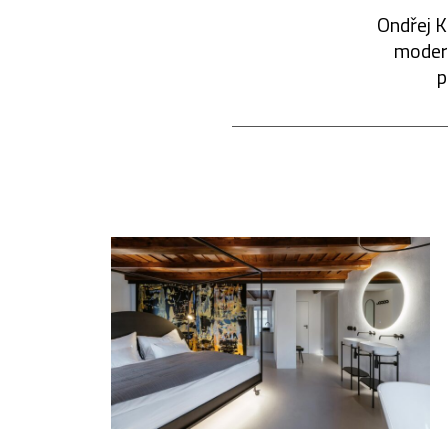
Ondřej K
modern
p