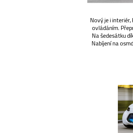
Nový je i interiér
ovládáním. Přepr
Na šedesátku dík
Nabíjení na osmd