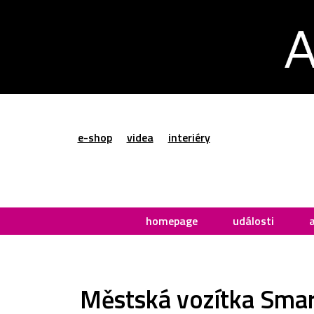
e-shop
videa
interiéry
homepage
události
Městská vozítka Smart