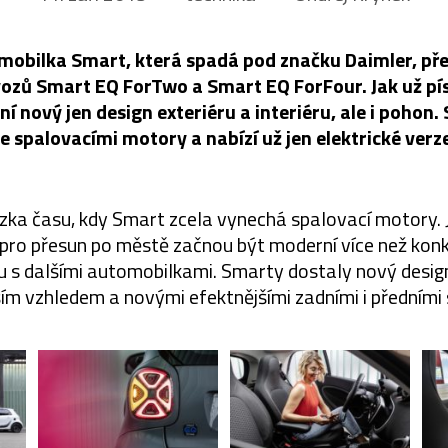
obilka Smart, která spadá pod značku Daimler, pře
vozů Smart EQ ForTwo a Smart EQ ForFour. Jak už p
ní nový jen design exteriéru a interiéru, ale i pohon.
e spalovacími motory a nabízí už jen elektrické verz
ázka času, kdy Smart zcela vynechá spalovací motory.
pro přesun po městě začnou být moderní více než kon
lu s dalšími automobilkami. Smarty dostaly nový design 
ím vzhledem a novými efektnějšími zadními i předními