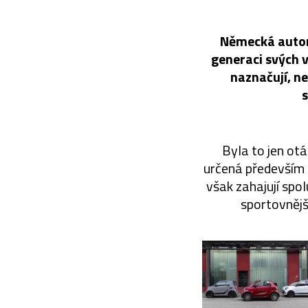
Německá autom
generaci svých 
naznačují, ne
s
Byla to jen ot
určená především 
však zahajují spo
sportovnějš