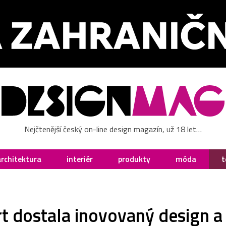
Nejčtenější český on-line design magazín, už 18 let…
architektura
interiér
produkty
móda
t
 dostala inovovaný design a 