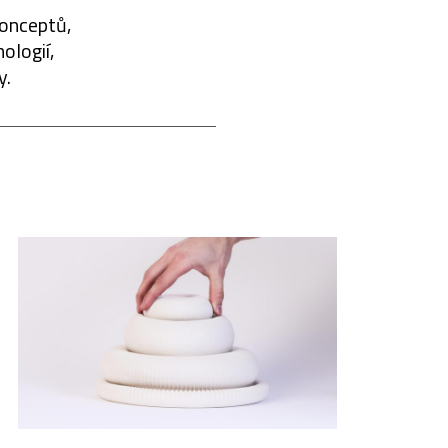
konceptů,
ologií,
y.