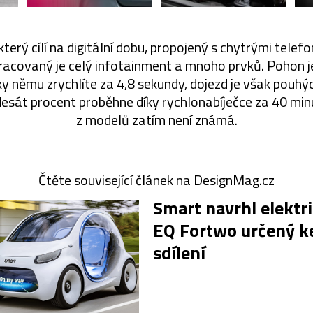
, který cílí na digitální dobu, propojený s chytrými tel
acovaný je celý infotainment a mnoho prvků. Pohon je 
y němu zrychlíte za 4,8 sekundy, dojezd je však pouhý
esát procent proběhne díky rychlonabíječce za 40 mi
z modelů zatím není známá.
Čtěte související článek na DesignMag.cz
Smart navrhl elektr
EQ Fortwo určený k
sdílení