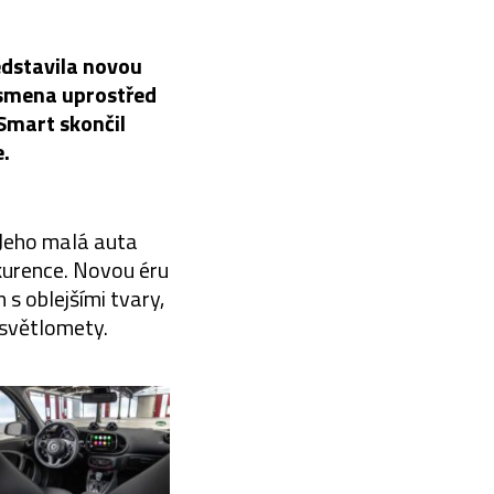
dstavila novou
ísmena uprostřed
 Smart skončil
e.
 Jeho malá auta
kurence. Novou éru
s oblejšími tvary,
 světlomety.