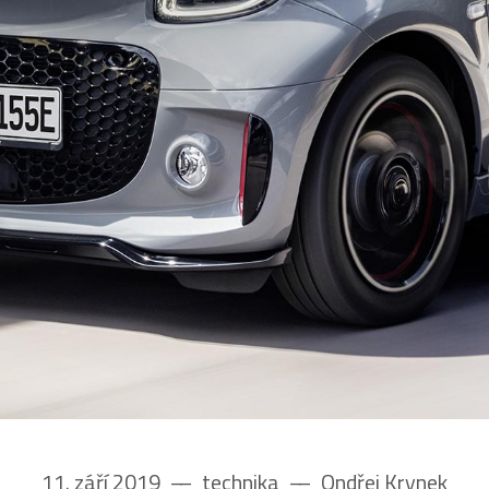
11. září 2019
––
technika
––
Ondřej Krynek