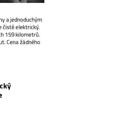
efony a jednoduchým
čistě elektrický.
ch 159 kilometrů.
nut. Cena žádného
ický
e