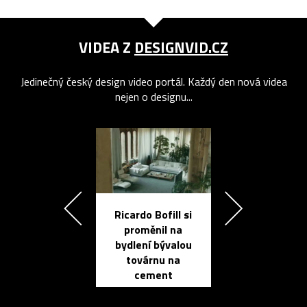
VIDEA Z
DESIGNVID.CZ
Jedinečný český design video portál. Každý den nová videa
nejen o designu...
Ricardo Bofill si
Přichází ten
proměnil na
propracovan
bydlení bývalou
elektronic
továrnu na
zápisník
cement
reMarkable