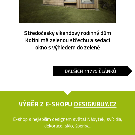
Středočeský víkendový rodinný dům
Kotini má zelenou střechu a sedací
okno s výhledem do zeleně
DALŠÍCH 11775 ČLÁNKŮ
VÝBĚR Z E-SHOPU
DESIGNBUY.CZ
E-shop s nejlepším designem světa! Nábytek, svítidla,
dekorace, sklo, šperky...