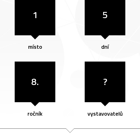
1
5
místo
dní
8.
?
ročník
vystavovatelů