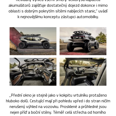
akumulátorů zajišťuje dostatečný dojezd dokonce i mimo
oblasti s dobrým pokrytím sítěmi nabíjecích stanic,“ uvádí
k nejnovějšímu konceptu zástupci automobilky.
„Přední okno je stejně jako v kokpitu vrtulníku protaženo
hluboko dolů. Cestující mají při pohledu vpřed i do stran ničím
nerušený výhled na vozovku. Prosklené a průhledné jsou
nejen příď a boční stěny. Téměř celá střecha od horního