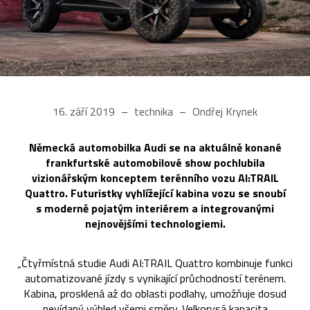
16. září 2019
technika
Ondřej Krynek
Německá automobilka Audi se na aktuálně konané
frankfurtské automobilové show pochlubila
vizionářským konceptem terénního vozu AI:TRAIL
Quattro. Futuristky vyhlížející kabina vozu se snoubí
s moderně pojatým interiérem a integrovanými
nejnovějšími technologiemi.
„Čtyřmístná studie Audi AI:TRAIL Quattro kombinuje funkci
automatizované jízdy s vynikající průchodností terénem.
Kabina, prosklená až do oblasti podlahy, umožňuje dosud
nevídaný výhled všemi směry. Velkorysá kapacita