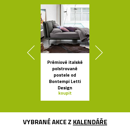
Prémiové italské
Ikonická kol
polstrované
lamp Tolome
postele od
Artemid
Bontempi Letti
Design
koupit
koupit
VYBRANÉ AKCE Z
KALENDÁŘE