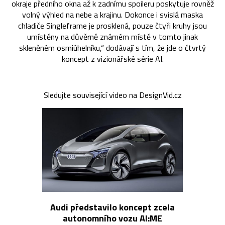
okraje předního okna až k zadnímu spoileru poskytuje rovněž
volný výhled na nebe a krajinu. Dokonce i svislá maska
chladiče Singleframe je prosklená, pouze čtyři kruhy jsou
umístěny na důvěrně známém místě v tomto jinak
skleněném osmiúhelníku,“ dodávají s tím, že jde o čtvrtý
koncept z vizionářské série AI.
Sledujte související video na DesignVid.cz
Audi představilo koncept zcela
autonomního vozu AI:ME