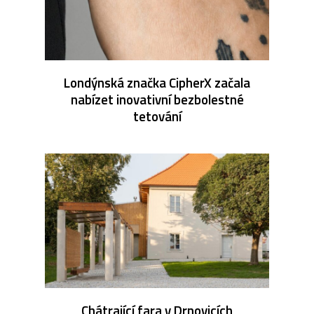
Londýnská značka CipherX začala
nabízet inovativní bezbolestné
tetování
Chátrající fara v Drnovicích