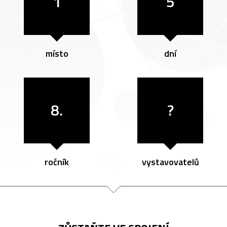
1
5
místo
dní
8.
?
ročník
vystavovatelů