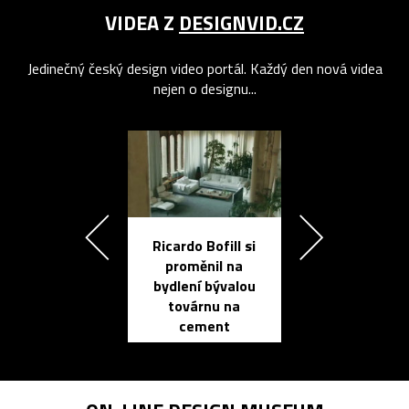
VIDEA Z
DESIGNVID.CZ
Jedinečný český design video portál. Každý den nová videa
nejen o designu...
Ricardo Bofill si
Přichází ten
proměnil na
propracovan
bydlení bývalou
elektronic
továrnu na
zápisník
cement
reMarkable