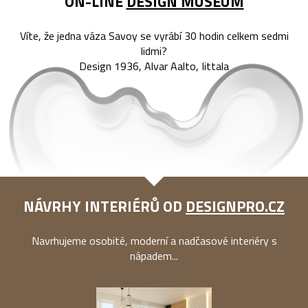
ON-LINE
DESIGN MUSEUM
Víte, že jedna váza Savoy se vyrábí 30 hodin celkem sedmi
lidmi?
Design 1936, Alvar Aalto, Iittala
NÁVRHY INTERIÉRŮ OD
DESIGNPRO.CZ
Navrhujeme osobité, moderní a nadčasové interiéry s
nápadem...