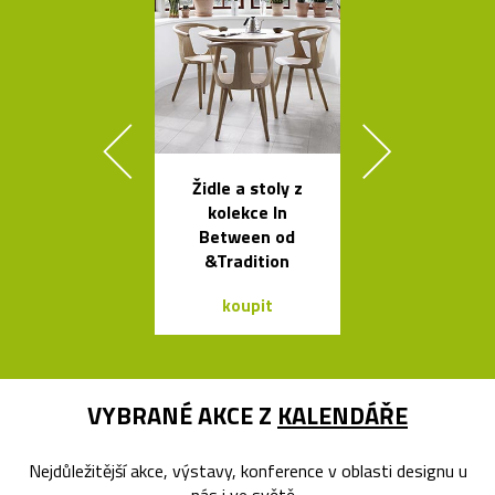
Židle a stoly z
Čalouněná ši
kolekce In
židle Kuga
Between od
Bontempi C
&Tradition
koupit
koupit
VYBRANÉ AKCE Z
KALENDÁŘE
Nejdůležitější akce, výstavy, konference v oblasti designu u