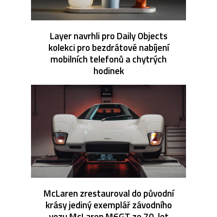
Layer navrhli pro Daily Objects
kolekci pro bezdrátové nabíjení
mobilních telefonů a chytrých
hodinek
McLaren zrestauroval do původní
krásy jediný exemplář závodního
vozu McLaren M6GT ze 70. let