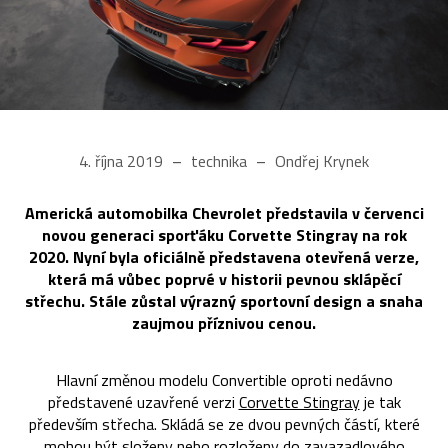
4. října 2019
technika
Ondřej Krynek
Americká automobilka Chevrolet představila v červenci
novou generaci sporťáku Corvette Stingray na rok
2020. Nyní byla oficiálně představena otevřená verze,
která má vůbec poprvé v historii pevnou sklápěcí
střechu. Stále zůstal výrazný sportovní design a snaha
zaujmou příznivou cenou.
Hlavní změnou modelu Convertible oproti nedávno
představené uzavřené verzi
Corvette Stingray
je tak
především střecha. Skládá se ze dvou pevných částí, které
mohou být složeny nebo rozloženy do zavazadlového