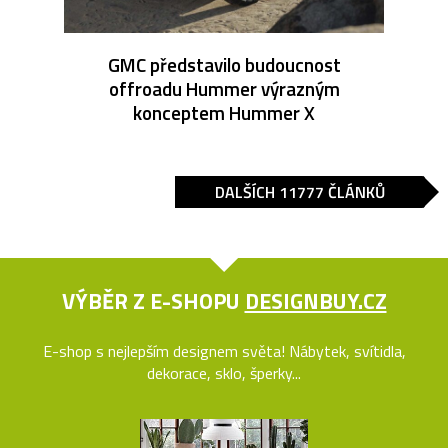
GMC představilo budoucnost
offroadu Hummer výrazným
konceptem Hummer X
DALŠÍCH 11777 ČLÁNKŮ
VÝBĚR Z E-SHOPU
DESIGNBUY.CZ
E-shop s nejlepším designem světa! Nábytek, svítidla,
dekorace, sklo, šperky...