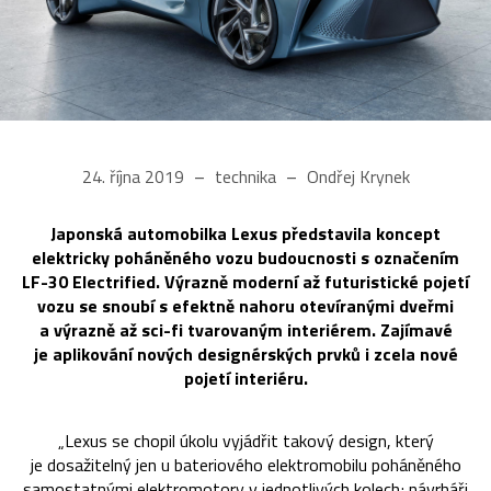
24. října 2019
technika
Ondřej Krynek
Japonská automobilka Lexus představila koncept
elektricky poháněného vozu budoucnosti s označením
LF-30 Electrified. Výrazně moderní až futuristické pojetí
vozu se snoubí s efektně nahoru otevíranými dveřmi
a výrazně až sci-fi tvarovaným interiérem. Zajímavé
je aplikování nových designérských prvků i zcela nové
pojetí interiéru.
„Lexus se chopil úkolu vyjádřit takový design, který
je dosažitelný jen u bateriového elektromobilu poháněného
samostatnými elektromotory v jednotlivých kolech; návrháři