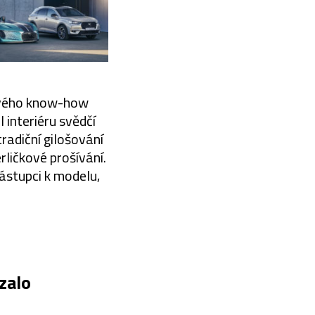
kového know-how
 interiéru svědčí
tradiční gilošování
ličkové prošívání.
zástupci k modelu,
zalo