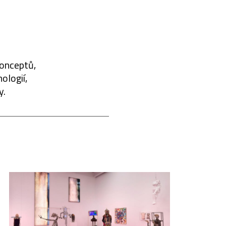
konceptů,
ologií,
y.