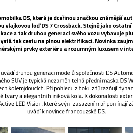
mobilka DS, která je dceřinou značkou známější aut
u vlajkovou loď DS 7 Crossback. Stejně jako ostatní
fikace a tak druhou generaci svého vozu vybavuje pl
stá tak cestu na plnou elektrifikaci. Novinka zaujm
nérskými prvky exteriéru a rozumným luxusem v inte
 uvádí druhou generaci modelů společnosti DS Automob
ého SUV je typická nezaměnitelná přední maska DS WI
ch kolemjdoucích. Při pohledu z boku zdůrazňují dyna
tvary a elegantní hliníková kola. K dokonalosti exteri
ctive LED Vision, které svým zasazením připomínají zá
uvádí k novince francouzské DS.