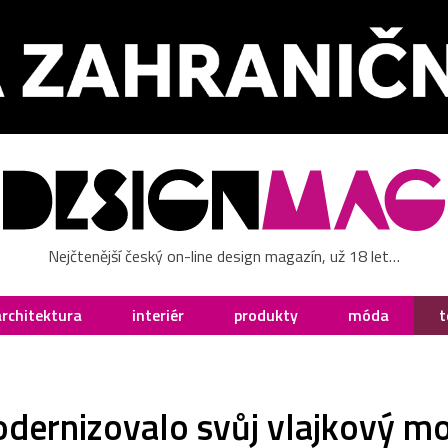
Nejčtenější český on-line design magazín, už 18 let…
architektura
interiér
produkty
móda
t
dernizovalo svůj vlajkový mo