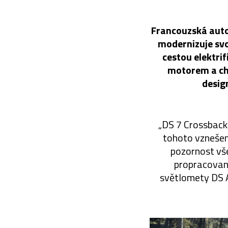
Francouzská auto
modernizuje svo
cestou elektri
motorem a chy
desig
„DS 7 Crossback
tohoto vznešen
pozornost vše
propracované 
světlomety DS A