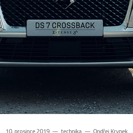
10. prosince 2019
––
technika
––
Ondřej Krynek