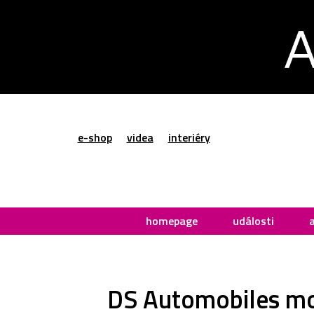
e-shop
videa
interiéry
homepage
události
DS Automobiles mo