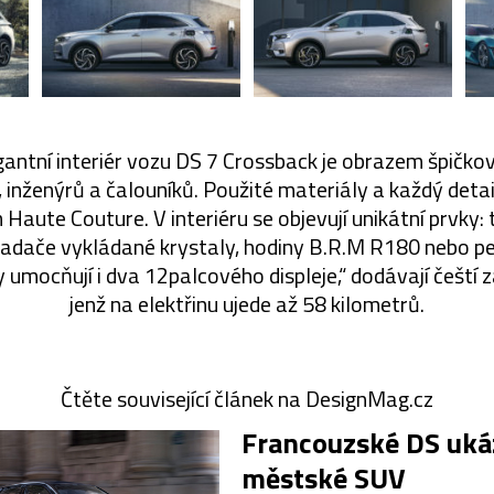
gantní interiér vozu DS 7 Crossback je obrazem špič
 inženýrů a čalouníků. Použité materiály a každý detail
 Haute Couture. V interiéru se objevují unikátní prvky: 
vladače vykládané krystaly, hodiny B.R.M R180 nebo per
umocňují i dva 12palcového displeje,“ dodávají čeští 
jenž na elektřinu ujede až 58 kilometrů.
Čtěte související článek na DesignMag.cz
Francouzské DS uká
městské SUV