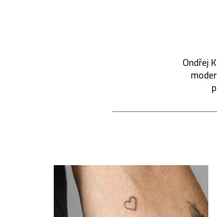
Ondřej K
modern
p