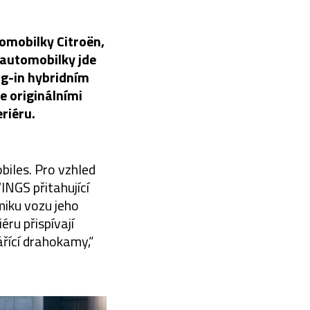
omobilky Citroën,
 automobilky jde
ug-in hybridním
e originálními
riéru.
iles. Pro vzhled
NGS přitahující
miku vozu jeho
éru přispívají
řící drahokamy,“