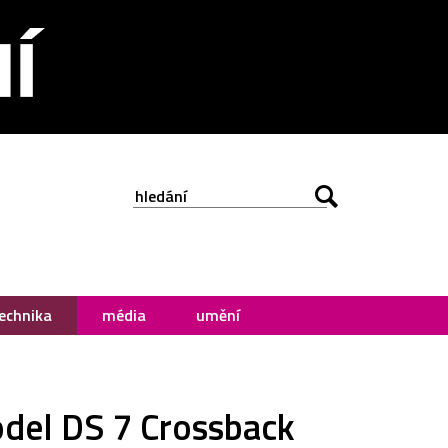
echnika
média
umění
del DS 7 Crossback