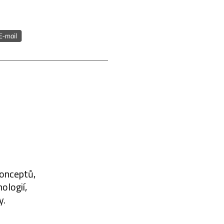
konceptů,
ologií,
y.