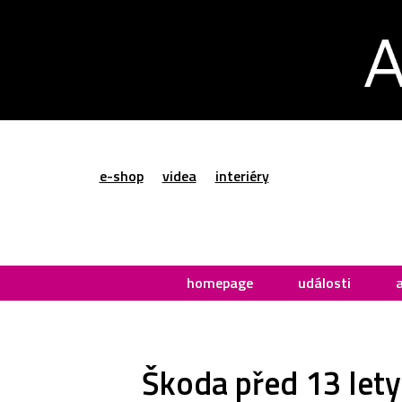
e-shop
videa
interiéry
homepage
události
Škoda před 13 lety