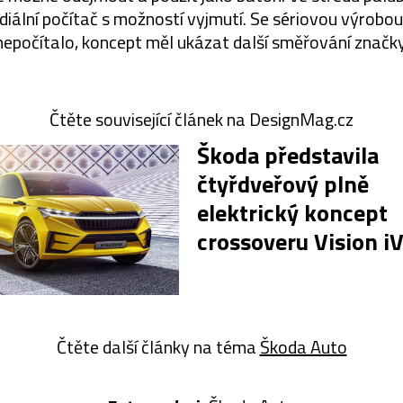
iální počítač s možností vyjmutí. Se sériovou výrobou
nepočítalo, koncept měl ukázat další směřování značky
Čtěte související článek na DesignMag.cz
Škoda představila
čtyřdveřový plně
elektrický koncept
crossoveru Vision i
Čtěte další články na téma
Škoda Auto