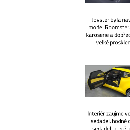
Joyster byla na
model Roomster. 
karoserie a dopředu
velké proskle
Interiér zaujme v
sedadel, hodně o
sedadel, které 