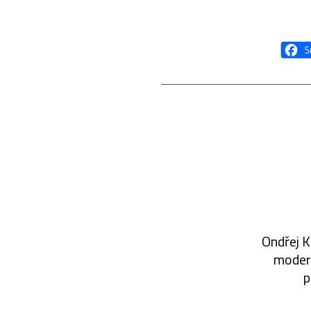
Ondřej K
modern
p