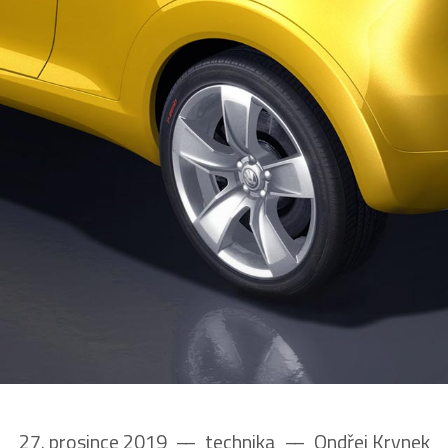
27. prosince 2019
––
technika
––
Ondřej Krynek