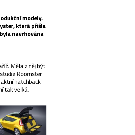
rodukční modely.
ster, která přišla
ě byla navrhována
říž. Měla z něj být
lé studie Roomster
paktní hatchback
ní tak velká.