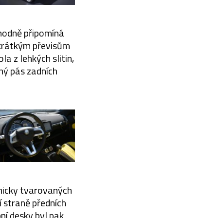
 hodně připomíná
 krátkým převisům
la z lehkých slitin,
ný pás zadních
omicky tvarovaných
í straně předních
ní desky byl pak