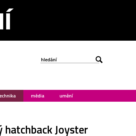
echnika
média
umění
ý hatchback Joyster