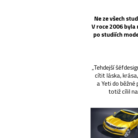
Ne ze všech stu
V roce 2006 byla 
po studiích mode
„Tehdejší šéfdesig
cítit láska, krás
a Yeti do běžné
totiž cílil 