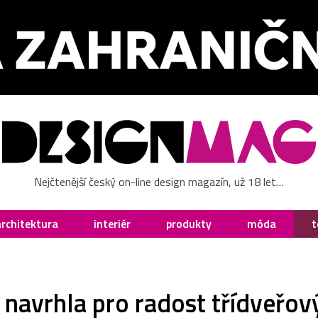
Nejčtenější český on-line design magazín, už 18 let…
architektura
interiér
produkty
móda
t
 navrhla pro radost třídveřov