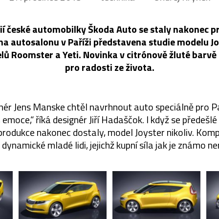
dií české automobilky Škoda Auto se staly nakonec p
na autosalonu v Paříži představena studie modelu Joy
lů Roomster a Yeti. Novinka v citrónově žluté barv
pro radosti ze života.
nér Jens Manske chtěl navrhnout auto speciálně pro Pa
a, emoce,“ říká designér Jiří Hadaščok. I když se předeš
 produkce nakonec dostaly, model Joyster nikoliv. Kom
na dynamické mladé lidi, jejichž kupní síla jak je známo ne