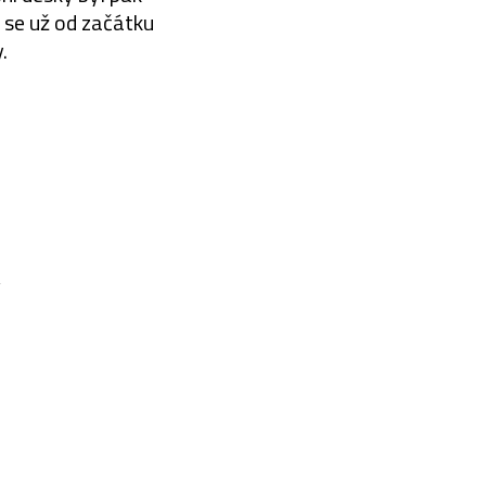
 se už od začátku
.
V