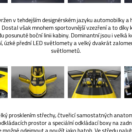
vržen v tehdejším designérském jazyku automobilky a
Dostal však mnohem sportovnější vzezření a to díky
 posunuté boční linii kabiny. Dominantní jsou i velká ko
ní, úzké přední LED světlomety a velký dvakrát zalome
světlometů.
elký prosklením střechy, čtveřicí samostatných anat
dkládacích prostor a speciální odkládací boxy na zadn
je možné odejmout a použít jako batoh. Ve středu palub