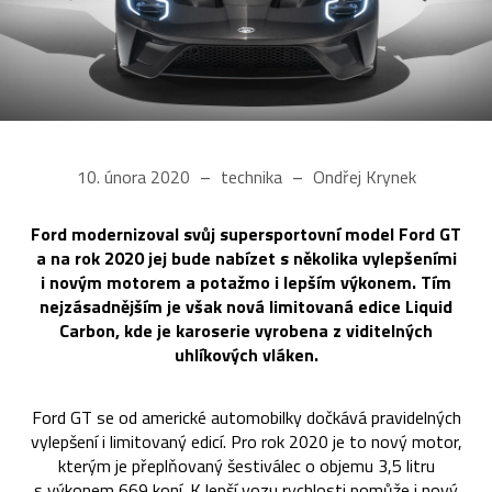
10. února 2020
technika
Ondřej Krynek
Ford modernizoval svůj supersportovní model Ford GT
a na rok 2020 jej bude nabízet s několika vylepšeními
i novým motorem a potažmo i lepším výkonem. Tím
nejzásadnějším je však nová limitovaná edice Liquid
Carbon, kde je karoserie vyrobena z viditelných
uhlíkových vláken.
Ford GT se od americké automobilky dočkává pravidelných
vylepšení i limitovaný edicí. Pro rok 2020 je to nový motor,
kterým je přeplňovaný šestiválec o objemu 3,5 litru
s výkonem 669 koní. K lepší vozu rychlosti pomůže i nový