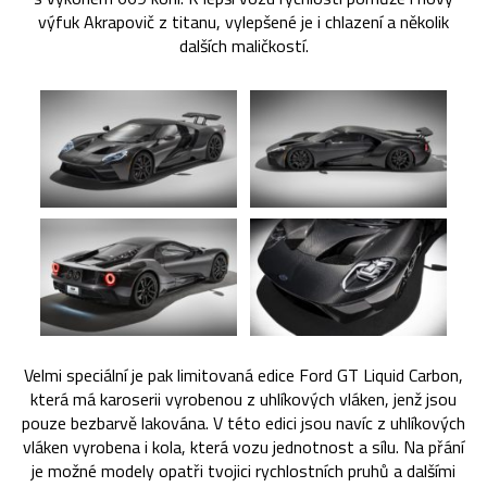
výfuk Akrapovič z titanu, vylepšené je i chlazení a několik
dalších maličkostí.
Velmi speciální je pak limitovaná edice Ford GT Liquid Carbon,
která má karoserii vyrobenou z uhlíkových vláken, jenž jsou
pouze bezbarvě lakována. V této edici jsou navíc z uhlíkových
vláken vyrobena i kola, která vozu jednotnost a sílu. Na přání
je možné modely opatři tvojici rychlostních pruhů a dalšími