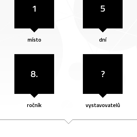
1
5
místo
dní
8.
?
ročník
vystavovatelů