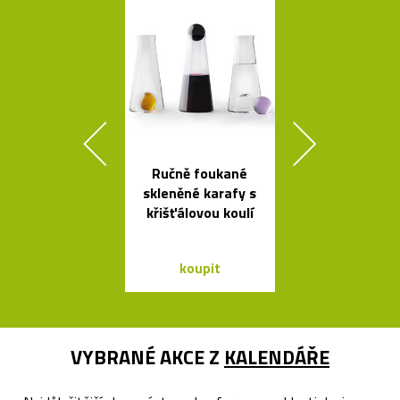
Ručně foukané
Geometric
skleněné karafy s
tvarovaná sví
křišťálovou koulí
Form
koupit
koupit
VYBRANÉ AKCE Z
KALENDÁŘE