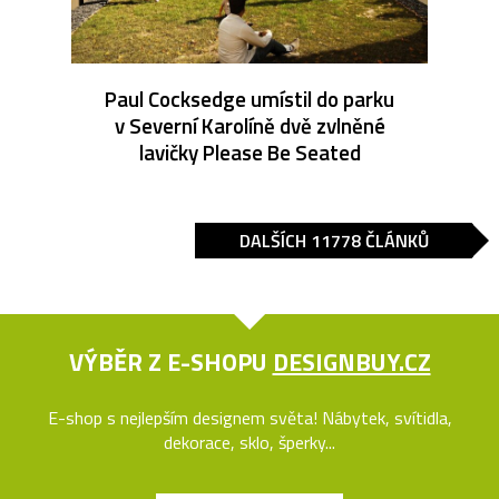
Paul Cocksedge umístil do parku
v Severní Karolíně dvě zvlněné
lavičky Please Be Seated
DALŠÍCH 11778 ČLÁNKŮ
VÝBĚR Z E-SHOPU
DESIGNBUY.CZ
E-shop s nejlepším designem světa! Nábytek, svítidla,
dekorace, sklo, šperky...