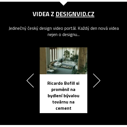
VIDEA Z
DESIGNVID.CZ
Jedinečný český design video portál. Každý den nová videa
nejen o designu...
Ricardo Bofill si
Přichází ten
proměnil na
propracovan
bydlení bývalou
elektronic
továrnu na
zápisník
cement
reMarkable