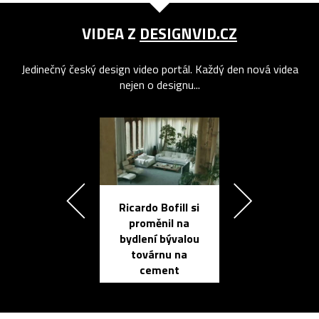
VIDEA Z
DESIGNVID.CZ
Jedinečný český design video portál. Každý den nová videa
nejen o designu...
Ricardo Bofill si
Přichází ten
proměnil na
propracovan
bydlení bývalou
elektronic
továrnu na
zápisník
cement
reMarkable