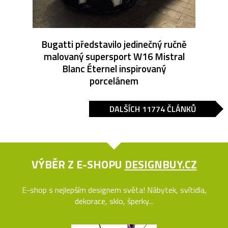
Bugatti představilo jedinečný ručně
malovaný supersport W16 Mistral
Blanc Éternel inspirovaný
porcelánem
DALŠÍCH 11774 ČLÁNKŮ
VÝBĚR Z E-SHOPU
DESIGNBUY.CZ
E-shop s nejlepším designem světa! Nábytek, svítidla,
dekorace, sklo, šperky...