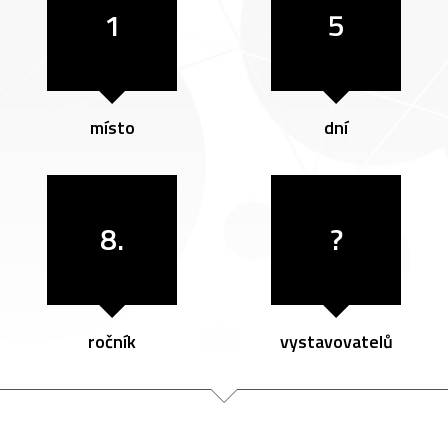
1
5
místo
dní
8.
?
ročník
vystavovatelů