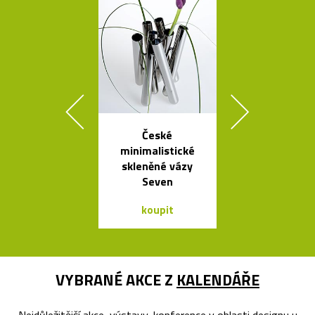
České
Stolek Tabl
minimalistické
kovovou desk
skleněné vázy
tvaru mís
Seven
koupit
koupit
VYBRANÉ AKCE Z
KALENDÁŘE