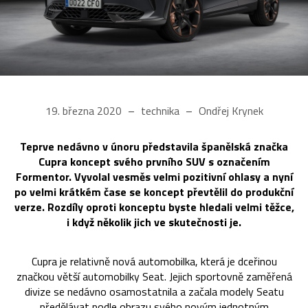
19. března 2020
technika
Ondřej Krynek
Teprve nedávno v únoru představila španělská značka
Cupra koncept svého prvního SUV s označením
Formentor. Vyvolal vesměs velmi pozitivní ohlasy a nyní
po velmi krátkém čase se koncept převtělil do produkční
verze. Rozdíly oproti konceptu byste hledali velmi těžce,
i když několik jich ve skutečnosti je.
Cupra je relativně nová automobilka, která je dceřinou
značkou větší automobilky Seat. Jejich sportovně zaměřená
divize se nedávno osamostatnila a začala modely Seatu
předělávat podle obrazu svého novým jednotným