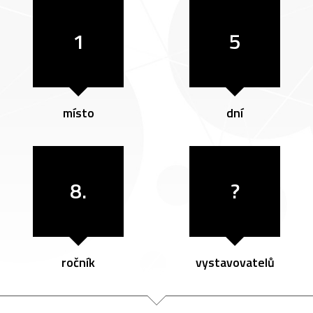
1
5
místo
dní
8.
?
ročník
vystavovatelů