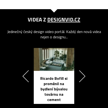
VIDEA Z
DESIGNVID.CZ
Jedinečný český design video portál. Každý den nová videa
nejen o designu...
Ricardo Bofill si
Přichází ten
proměnil na
propracovan
bydlení bývalou
elektronic
továrnu na
zápisník
cement
reMarkable