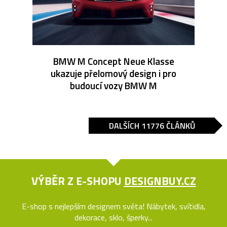
BMW M Concept Neue Klasse
ukazuje přelomový design i pro
budoucí vozy BMW M
DALŠÍCH 11776 ČLÁNKŮ
VÝBĚR Z E-SHOPU
DESIGNBUY.CZ
E-shop s nejlepším designem světa! Nábytek, svítidla,
dekorace, sklo, šperky...