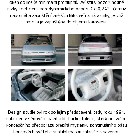
oken do líce (s minimální prohlubní), vyústil v pozoruhodně
nízký koeficient aerodynamického odporu Cx (0,243), čemuž
napomáhá zapuštění vnějších klik dveří a nárazníky, jejichž
hmota je zapuštěna do objemu karoserie.
Design studie byl rok po jejím představení, tedy roku 1991,
uplatněn v sériovém návrhu liftbacku Toledo, který od svého
koncepčního předobrazu přebírá myšlenku kontinuálního pásu
koncových světel a subtilní masku chladiče, vsazenou