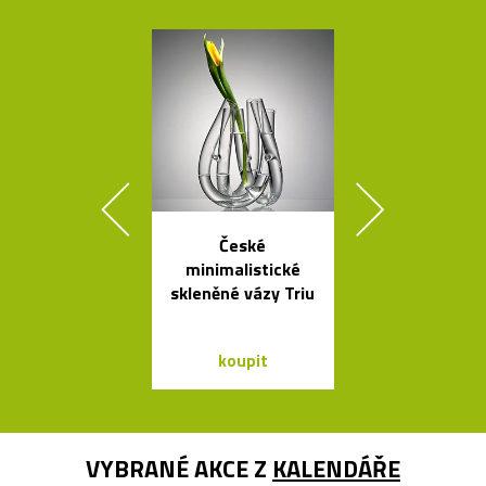
České
Legendár
minimalistické
odšťavňovač 
skleněné vázy Triu
Salif od Sta
koupit
koupit
VYBRANÉ AKCE Z
KALENDÁŘE