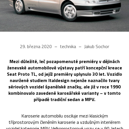
29. března 2020
technika
Jakub Sochor
Mezi důležité, leč pozapomenuté premiéry v dějinách
ženevské automobilové výstavy patří koncepční kreace
Seat Proto TL, od jejíž premiéry uplynulo 30 let. Vozidlo
navržené studiem Italdesign nejenže naznačilo tvary
sériových vozidel španělské značky, ale již v roce 1990
kombinovalo zavedené karosářské varianty – v tomto
případě tradiční sedan a MPV.
Karoserie automobilu osciluje mezi klasickým
tříprostorovým členěním karoserie a vzdušným interiérem
vozidel kategorie MPV. Velkoprostorové vozy se v 90. letech