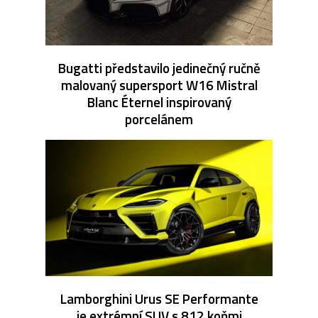
Bugatti představilo jedinečný ručně
malovaný supersport W16 Mistral
Blanc Éternel inspirovaný
porcelánem
Lamborghini Urus SE Performante
je extrémní SUV s 812 koňmi