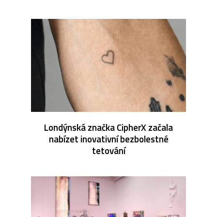
Londýnská značka CipherX začala
nabízet inovativní bezbolestné
tetování