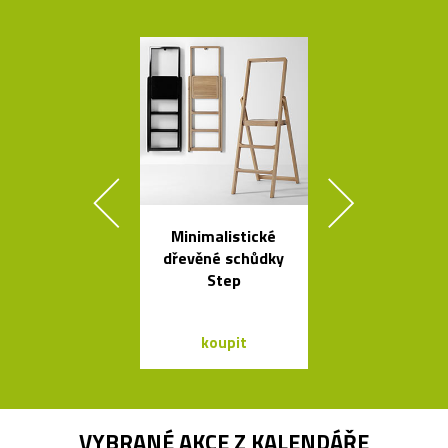
Minimalistické
Čeští sklen
dřevěné schůdky
ptáci jako sví
Step
Night Bir
koupit
koupit
VYBRANÉ AKCE Z
KALENDÁŘE