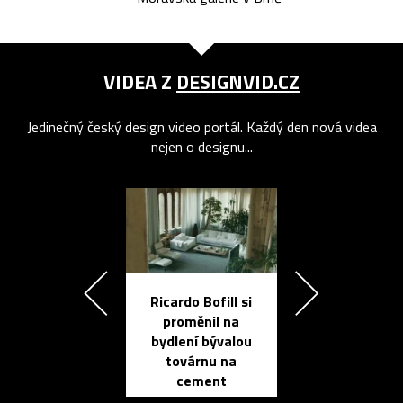
VIDEA Z
DESIGNVID.CZ
Jedinečný český design video portál. Každý den nová videa
nejen o designu...
Ricardo Bofill si
Přichází ten
proměnil na
propracovan
bydlení bývalou
elektronic
továrnu na
zápisník
cement
reMarkable