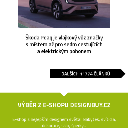
Škoda Peaq je vlajkový vůz značky
s místem až pro sedm cestujících
a elektrickým pohonem
DALŠÍCH 11774 ČLÁNKŮ
VÝBĚR Z E-SHOPU
DESIGNBUY.CZ
E-shop s nejlepším designem světa! Nábytek, svítidla,
dekorace, sklo, šperky...