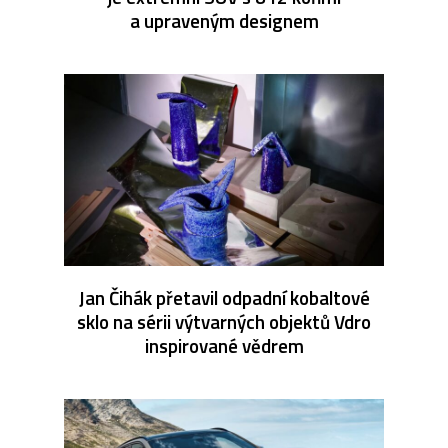
a upraveným designem
Jan Čihák přetavil odpadní kobaltové
sklo na sérii výtvarných objektů Vdro
inspirované vědrem