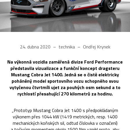
24. dubna 2020
technika
Ondřej Krynek
Na výkonná vozidla zaměřená divize Ford Performance
představila vizualizace a funkční koncept dragsteru
Mustang Cobra Jet 1400. Jedná se o čistě elektricky
poháněný model sportovního vozu schopného svou
vytyčenou čtvrtmíli ujet za pouhých osm sekund a to
rychlostí přesahující 270 kilometrů za hodinu.
„Prototyp Mustang Cobra Jet 1400 s předpokládaným
výkonem přes 1044 kW (1419 metrických, resp. 1400
mechanických koňských sil, odtud číslovka v označení)
a točivým momentem okolo 1500 Nm vznikl proto, aby