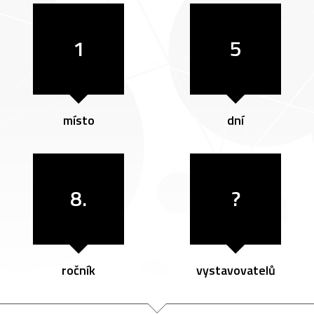
1
5
místo
dní
8.
?
ročník
vystavovatelů