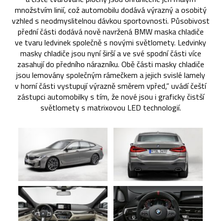
množstvím linií, což automobilu dodává výrazný a osobitý
vzhled s neodmyslitelnou dávkou sportovnosti. Působivost
přední části dodává nově navržená BMW maska chladiče
ve tvaru ledvinek společně s novými světlomety. Ledvinky
masky chladiče jsou nyní širší a ve své spodní části více
zasahují do předního nárazníku. Obě části masky chladiče
jsou lemovány společným rámečkem a jejich svislé lamely
v horní části vystupují výrazně směrem vpřed,” uvádí čeští
zástupci automobilky s tím, že nové jsou i graficky čistší
světlomety s matrixovou LED technologií.