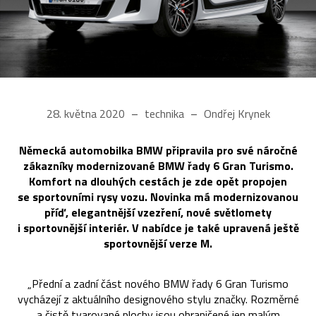
28. května 2020
technika
Ondřej Krynek
Německá automobilka BMW připravila pro své náročné
zákazníky modernizované BMW řady 6 Gran Turismo.
Komfort na dlouhých cestách je zde opět propojen
se sportovními rysy vozu. Novinka má modernizovanou
příď, elegantnější vzezření, nové světlomety
i sportovnější interiér. V nabídce je také upravená ještě
sportovnější verze M.
„Přední a zadní část nového BMW řady 6 Gran Turismo
vycházejí z aktuálního designového stylu značky. Rozměrné
a čistě tvarované plochy jsou ohraničené jen malým