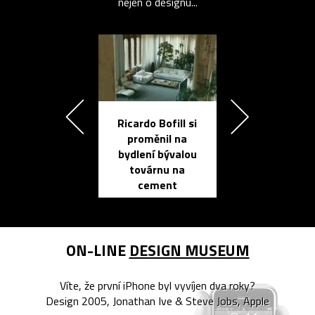
nejen o designu...
Ricardo Bofill si
Přichází ten
proměnil na
propracovan
bydlení bývalou
elektronic
továrnu na
zápisník
cement
reMarkable
ON-LINE
DESIGN MUSEUM
Víte, že první iPhone byl vyvíjen dva roky?
Design 2005, Jonathan Ive & Steve Jobs, Apple