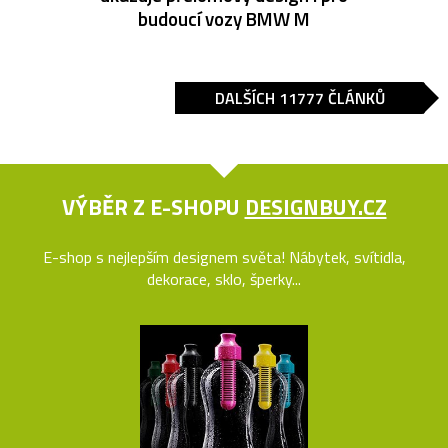
budoucí vozy BMW M
DALŠÍCH 11777 ČLÁNKŮ
VÝBĚR Z E-SHOPU
DESIGNBUY.CZ
E-shop s nejlepším designem světa! Nábytek, svítidla,
dekorace, sklo, šperky...