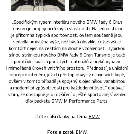
„Specifickým rysem interiéru nového BMW řady 6 Gran
Turismo je propojení různých vlastností. Na jednu stranu
je přítomna typická sportovnost, ovšem současně jsou
sedadla umístěna výše, než bývá obvyklé, což zvyšuje
komfort nejen na cestách na dlouhé vzdálenosti. Typickou
silnou stránkou nového BMW řady 6 Gran Turismo je také
prvotřídní kvalita použitých materiálů a prvků výbavy
i mimořádná úroveň vnitřního prostoru. Předností je unikátní
koncepce interiéru, jež ctí přístup obvyklý u luxusních kupé,
ovšem v tomto případě je spojený s ojedinělou variabilitou
a moderní přizpůsobivostí pro každodenní život,” dodávají
s tím, že dostupné je u rozšíření o ještě sportovnější vzhled
díky packetu BMW M Performance Parts.
Čtěte další články na téma
BMW
Foto a zdroj:
BMW