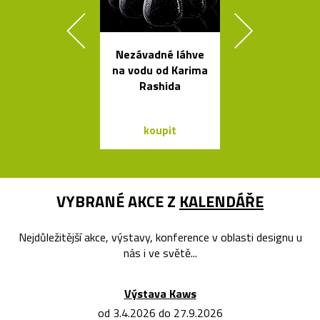
Nezávadné láhve
Prémiové ita
na vodu od Karima
polstrova
Rashida
postele o
Bontempi Le
Design
koupit
koupit
VYBRANÉ AKCE Z
KALENDÁŘE
Nejdůležitější akce, výstavy, konference v oblasti designu u
nás i ve světě...
Výstava Kaws
od 3.4.2026 do 27.9.2026