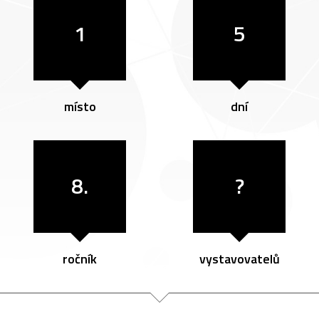
1
5
místo
dní
8.
?
ročník
vystavovatelů