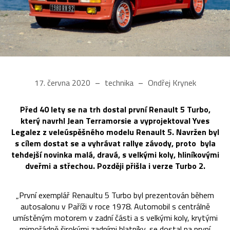
17. června 2020
technika
Ondřej Krynek
Před 40 lety se na trh dostal první Renault 5 Turbo,
který navrhl Jean Terramorsie a vyprojektoval Yves
Legalez z veleúspěšného modelu Renault 5. Navržen byl
s cílem dostat se a vyhrávat rallye závody, proto byla
tehdejší novinka malá, dravá, s velkými koly, hliníkovými
dveřmi a střechou. Později přišla i verze Turbo 2.
„První exemplář Renaultu 5 Turbo byl prezentován během
autosalonu v Paříži v roce 1978. Automobil s centrálně
umístěným motorem v zadní části a s velkými koly, krytými
mimořádně širokými zadními blatníky, se dostal na první