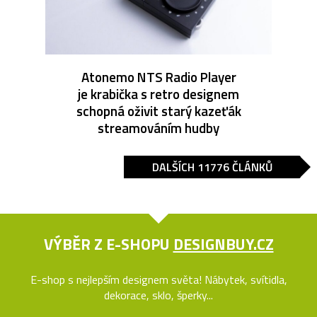
Atonemo NTS Radio Player
je krabička s retro designem
schopná oživit starý kazeťák
streamováním hudby
DALŠÍCH 11776 ČLÁNKŮ
VÝBĚR Z E-SHOPU
DESIGNBUY.CZ
E-shop s nejlepším designem světa! Nábytek, svítidla,
dekorace, sklo, šperky...