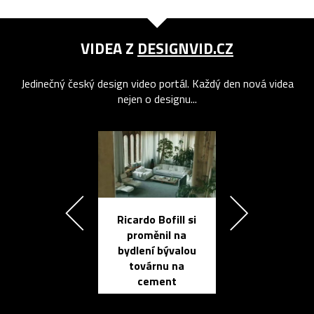
VIDEA Z
DESIGNVID.CZ
Jedinečný český design video portál. Každý den nová videa
nejen o designu...
Ricardo Bofill si
Přichází ten
proměnil na
propracovan
bydlení bývalou
elektronic
továrnu na
zápisník
cement
reMarkable