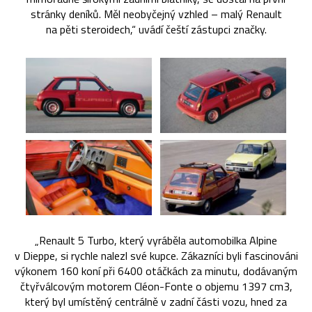
stránky deníků. Měl neobyčejný vzhled – malý Renault
na pěti steroidech,“ uvádí čeští zástupci značky.
„Renault 5 Turbo, který vyráběla automobilka Alpine
v Dieppe, si rychle nalezl své kupce. Zákazníci byli fascinováni
výkonem 160 koní při 6400 otáčkách za minutu, dodávaným
čtyřválcovým motorem Cléon-Fonte o objemu 1397 cm3,
který byl umístěný centrálně v zadní části vozu, hned za