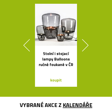
Stolní i stojací
Kolekce svít
lampy Balloons
Formakami
ručně foukané v ČR
dřeva a pap
koupit
koupit
VYBRANÉ AKCE Z
KALENDÁŘE