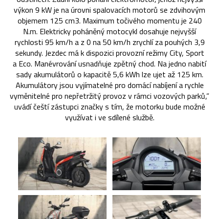
výkon 9 kW je na úrovni spalovacích motorů se zdvihovým
objemem 125 cm3. Maximum točivého momentu je 240
N.m. Elektricky poháněný motocykl dosahuje nejvyšší
rychlosti 95 km/h a z 0 na 50 km/h zrychlí za pouhých 3,9
sekundy. Jezdec má k dispozici provozní režimy City, Sport
a Eco. Manévrování usnadňuje zpětný chod. Na jedno nabití
sady akumulátorů o kapacitě 5,6 kWh lze ujet až 125 km.
Akumulátory jsou vyjímatelné pro domácí nabíjení a rychle
vyměnitelné pro nepřetržitý provoz v rámci vozových parků,”
uvádí čeští zástupci značky s tím, že motorku bude možné
využívat i ve sdílené službě.