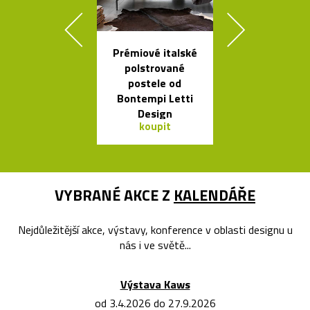
Prémiové italské
Rychlovar
polstrované
konvice Plis
postele od
čtyřech bar
Bontempi Letti
Design
koupit
koupit
VYBRANÉ AKCE Z
KALENDÁŘE
Nejdůležitější akce, výstavy, konference v oblasti designu u
nás i ve světě...
Výstava Kaws
od 3.4.2026 do 27.9.2026