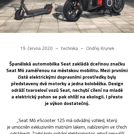
19. června 2020
technika
Ondřej Krynek
Španělská automobilka Seat zakládá dceřinou značku
Seat Mó zaměřenou na městskou mobilitu. Mezi prvními
čistě elektrickými dopravními prostředky byly
představeny dvě motorky a jedna koloběžka. Design
odráží tvarosloví vozů Seat, nechybí cílení na mladé
a elektrický pohon se pak ohlíží na ekologii. I přesto
je výkon dostatečný.
„Seat Mó eScooter 125 má odvážný vzhled, který
je umocněn exkluzivním matným lakem, nabízeným ve třech
odstínech. Zadní kolo pohání elektromotor, jehož nejvyšší