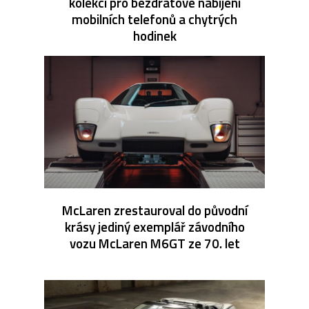
kolekci pro bezdrátové nabíjení
mobilních telefonů a chytrých
hodinek
McLaren zrestauroval do původní
krásy jediný exemplář závodního
vozu McLaren M6GT ze 70. let