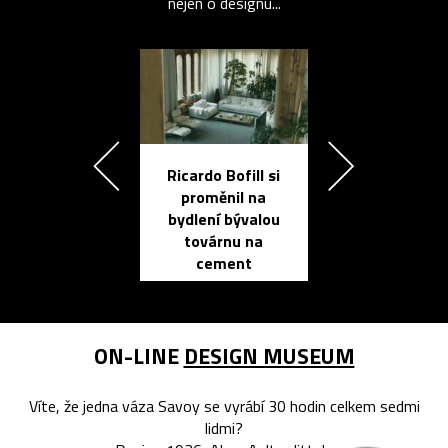
nejen o designu...
Ricardo Bofill si
Přichází ten
proměnil na
propracovan
bydlení bývalou
elektronic
továrnu na
zápisník
cement
reMarkable
ON-LINE
DESIGN MUSEUM
Víte, že jedna váza Savoy se vyrábí 30 hodin celkem sedmi
lidmi?