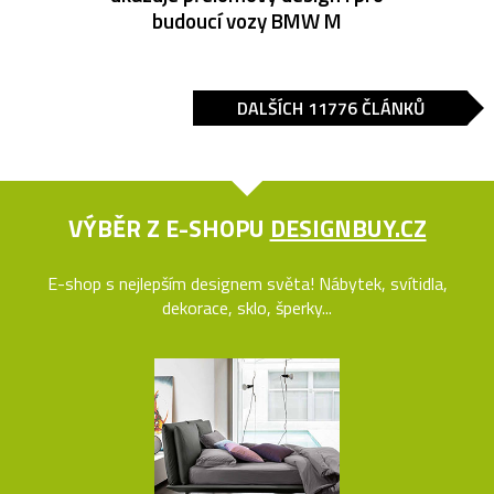
budoucí vozy BMW M
DALŠÍCH 11776 ČLÁNKŮ
VÝBĚR Z E-SHOPU
DESIGNBUY.CZ
E-shop s nejlepším designem světa! Nábytek, svítidla,
dekorace, sklo, šperky...