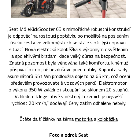
„Seat Mó eKickScooter 65 s mimořádně robustní konstrukcí
je odpovědí na rostoucí poptávku po mobilitě na posledním
úseku cesty ve velkoměstech se stále složitější dopravní
situací. Nová elektrická koloběžka s výkonným osvětlením
a spolehlivými brzdami klade velký důraz na bezpečnost.
Značná pozornost byla věnována také komfortu, k němuž
přispívají mimo jiné bezdušové pneumatiky. Kapacita sady
akumulátorů 551 Wh prodloužila dojezd na 65 km, což ocení
především provozovatelé vozových parků. Elektromotor
o výkonu 350 W zvládne i stoupání se sklonem 20 stupňů.
Vzhledem k legislativě v některých zemích je nejvyšší
rychlost 20 km/h,” dodávají. Ceny zatím odhaleny nebyly.
Čtěte další články na téma
motorka
a
koloběžka
Foto a zdroj:
Seat