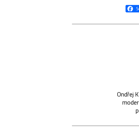
Ondřej K
modern
p