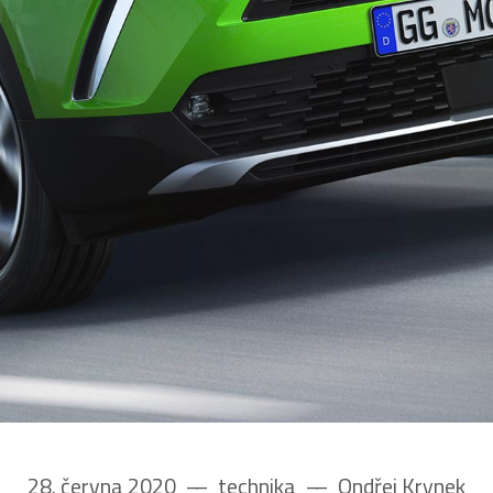
28. června 2020
––
technika
––
Ondřej Krynek