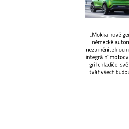
„Mokka nové gen
německé autom
nezaměnitelnou ma
integrální motocyk
gril chladiče, s
tvář všech budouc