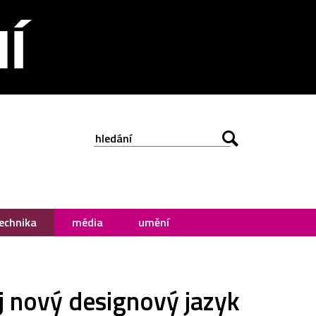
echnika
média
umění
j nový designový jazyk