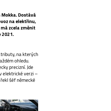
m Mokka. Dostává
voz na elektřinu,
z má zcela změnit
e 2021.
tributy, na kterých
 každém ohledu.
cky precizní. Jde
 elektrické verzi –
“ řekl šéf německé