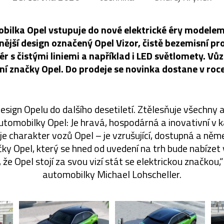
ilka Opel vstupuje do nové elektrické éry modele
nější design označený Opel Vizor, čistě bezemisní pro
iér s čistými liniemi a například i LED světlomety. Vů
í značky Opel. Do prodeje se novinka dostane v roc
ign Opelu do dalšího desetiletí. Ztělesňuje všechny a
automobilky Opel: Je hravá, hospodárná a inovativní v
 charakter vozů Opel – je vzrušující, dostupná a něme
ky Opel, který se hned od uvedení na trh bude nabízet v
, že Opel stojí za svou vizí stát se elektrickou značkou,
automobilky Michael Lohscheller.