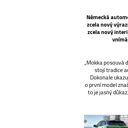
Německá automob
zcela nový výraz
zcela nový inter
vnímán
„Mokka posouvá des
stojí tradice 
Dokonale ukazuje
o první model znač
to je jasný důkaz