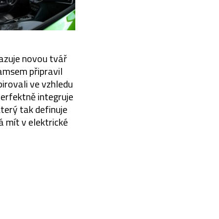
azuje novou tvář
msem připravil
irovali ve vzhledu
perfektně integruje
terý tak definuje
á mít v elektrické