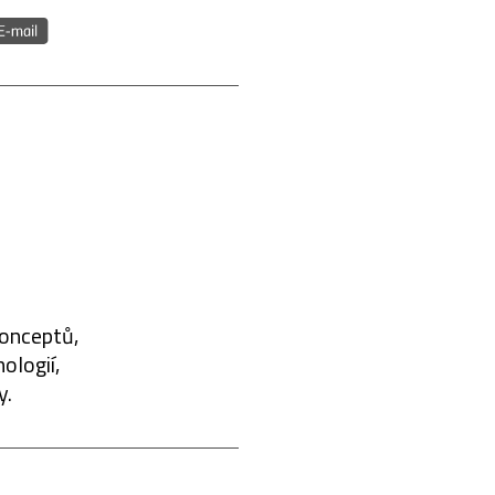
konceptů,
ologií,
y.