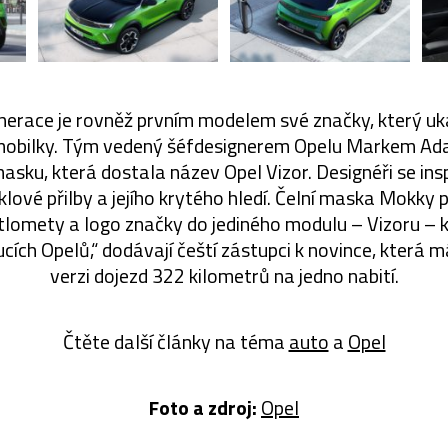
erace je rovněž prvním modelem své značky, který uk
obilky. Tým vedený šéfdesignerem Opelu Markem Ada
sku, která dostala název Opel Vizor. Designéři se insp
lové přilby a jejího krytého hledí. Čelní maska Mokky 
větlomety a logo značky do jediného modulu – Vizoru – k
ích Opelů,“ dodávají čeští zástupci k novince, která m
verzi dojezd 322 kilometrů na jedno nabití.
Čtěte další články na téma
auto
a
Opel
Foto a zdroj:
Opel