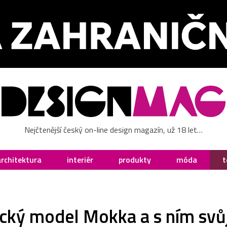
Nejčtenější český on-line design magazín, už 18 let…
architektura
interiér
produkty
móda
t
rický model Mokka a s ním svů