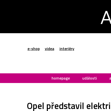
e-shop
videa
interiéry
homepage
události
Opel představil elekt