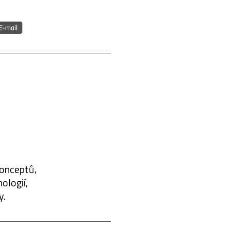
konceptů,
ologií,
y.