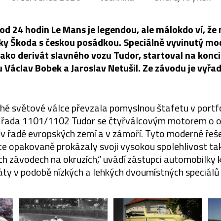
od 24 hodin Le Mans je legendou, ale málokdo ví, že
čky Škoda s českou posádkou. Speciálně vyvinutý mo
 jako derivát slavného vozu Tudor, startoval na konc
 Václav Bobek a Jaroslav Netušil. Ze závodu je vyřad
uhé světové válce převzala pomyslnou štafetu v portf
řada 1101/1102 Tudor se čtyřválcovým motorem o 
 v řadě evropských zemí a v zámoří. Tyto moderně ře
ce opakovaně prokázaly svoji vysokou spolehlivost také
ích závodech na okruzích,“ uvádí zástupci automobilky 
váty v podobě nízkých a lehkých dvoumístných speciálů