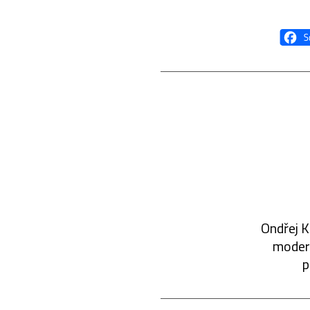
Ondřej K
modern
p