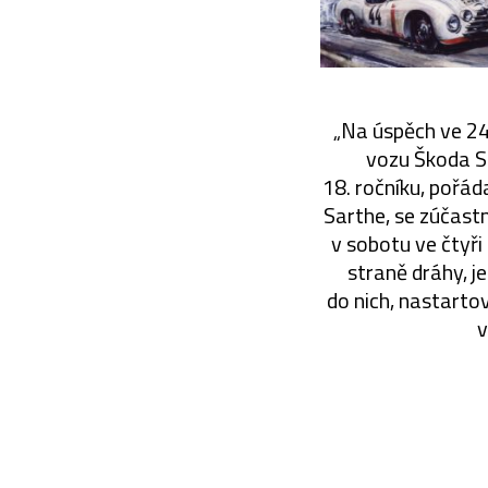
„Na úspěch ve 24
vozu Škoda Sp
18. ročníku, pořá
Sarthe, se zúčast
v sobotu ve čtyř
straně dráhy, je
do nich, nastartov
v