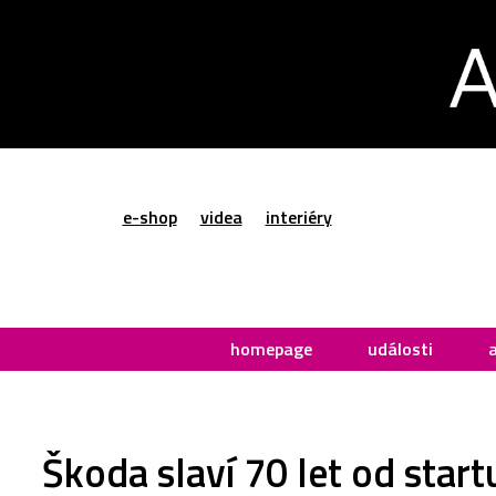
e-shop
videa
interiéry
homepage
události
Škoda slaví 70 let od star