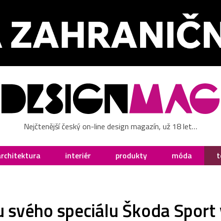
Nejčtenější český on-line design magazín, už 18 let…
architektura
interiér
produkty
móda
t
tu svého speciálu Škoda Spor