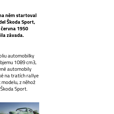
 na něm startoval
del Škoda Sport,
i června 1950
ila závada.
oliu automobilky
objemu 1089 cm3,
šené automobily
 na tratích rallye
k modelu, z něhož
 Škoda Sport.