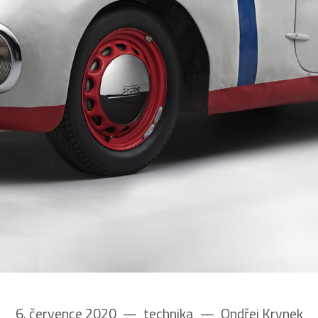
6. července 2020
––
technika
––
Ondřej Krynek