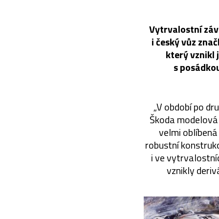
Vytrvalostní záv
i český vůz zna
který vznikl
s posádkou
„V období po dr
Škoda modelová 
velmi oblíbená
robustní konstruk
i ve vytrvalostn
vznikly deri