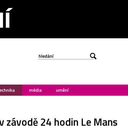
echnika
média
umění
t v závodě 24 hodin Le Mans