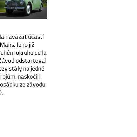
la navázat účastí
ans. Jeho již
ouhém okruhu de la
 Závod odstartoval
zy stály na jedné
trojům, naskočili
h posádku ze závodu
).