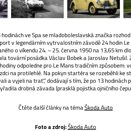
 hodinách ve Spa se mladoboleslavská značka rozhod
ort v legendárním vytrvalostním závodě 24 hodin Le M
daného o víkendu 24. – 25. června 1950 na 13,65 km dl
nila tovární posádka Václav Bobek a Jaroslav Netušil.
i hodiny odpoledne pro Le Mans tradičním způsobem: vo
zdci na protilehlé. Na pokyn startéra se rozeběhli ke s
ali a vyjeli na trať,“ dodávají s tím, že po 13 hodinác
yřadila drobná závada (prasklá pojistka ojničního čepu
Čtěte další články na téma
Škoda Auto
Foto a zdroj:
Škoda Auto