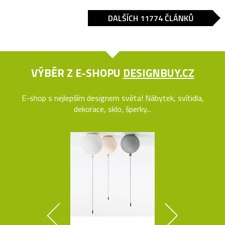
DALŠÍCH 11774 ČLÁNKŮ
VÝBĚR Z E-SHOPU
DESIGNBUY.CZ
E-shop s nejlepším designem světa! Nábytek, svítidla,
dekorace, sklo, šperky...