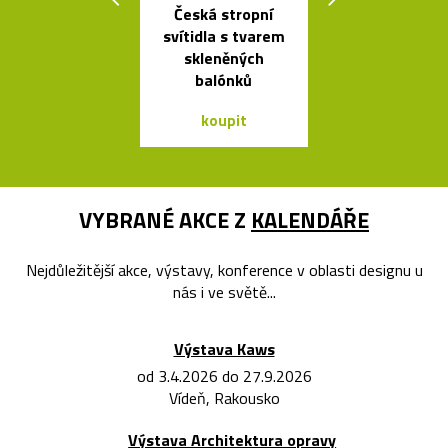
Česká stropní
Ručně fouk
svítidla s tvarem
skleněné kar
skleněných
křišťálovou k
balónků
koupit
koupit
VYBRANÉ AKCE Z
KALENDÁŘE
Nejdůležitější akce, výstavy, konference v oblasti designu u
nás i ve světě...
Výstava Kaws
od 3.4.2026 do 27.9.2026
Vídeň, Rakousko
Výstava Architektura opravy