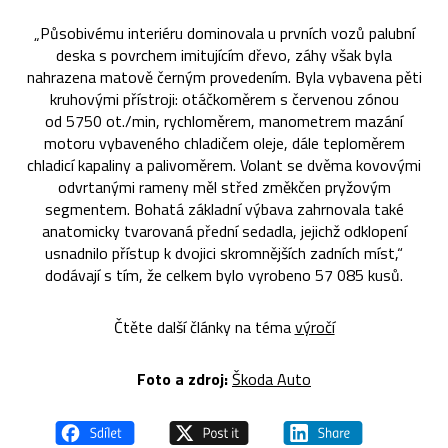
„Působivému interiéru dominovala u prvních vozů palubní
deska s povrchem imitujícím dřevo, záhy však byla
nahrazena matově černým provedením. Byla vybavena pěti
kruhovými přístroji: otáčkoměrem s červenou zónou
od 5750 ot./min, rychloměrem, manometrem mazání
motoru vybaveného chladičem oleje, dále teploměrem
chladicí kapaliny a palivoměrem. Volant se dvěma kovovými
odvrtanými rameny měl střed změkčen pryžovým
segmentem. Bohatá základní výbava zahrnovala také
anatomicky tvarovaná přední sedadla, jejichž odklopení
usnadnilo přístup k dvojici skromnějších zadních míst,“
dodávají s tím, že celkem bylo vyrobeno 57 085 kusů.
Čtěte další články na téma
výročí
Foto a zdroj:
Škoda Auto