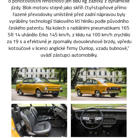
o pohotovostní hmotnosti jen 880 kg zážitky z dynamické
jízdy. Blok motoru stejně jako skříň čtyřstupňové přímo
řazené převodovky umístěné před zadní nápravou byly
vyráběny technologií tlakového lití hliníku podle původního
českého patentu. Na kolech s radiálními pneumatikami 165
SR 14 uhánělo Erko 145 km/h, z klidu na 100 km/h zrychlilo
za 19 s a efektivně je zpomalily dvouokruhové brzdy, vpředu
kotoučové v licenci anglické firmy Dunlop, vzadu bubnové,“
uvádí zástupci automobilky.