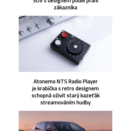
SUV s designem podle přání
zákazníka
Atonemo NTS Radio Player
je krabička s retro designem
schopná oživit starý kazeťák
streamováním hudby