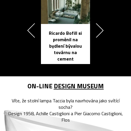
Ricardo Bofill si
Přichází ten
proměnil na
propracovan
bydlení bývalou
elektronic
továrnu na
zápisník
cement
reMarkable
ON-LINE
DESIGN MUSEUM
Víte, že stolní lampa Taccia byla navrhována jako svítící
socha?
Design 1958, Achille Castiglioni a Pier Giacomo Castiglioni,
Flos