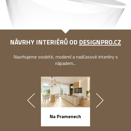
NÁVRHY INTERIÉRŮ OD
DESIGNPRO.CZ
Navrhujeme osobité, moderní a nadčasové interiéry s
nápadem...
náměstí Na Ba
Na Pramenech