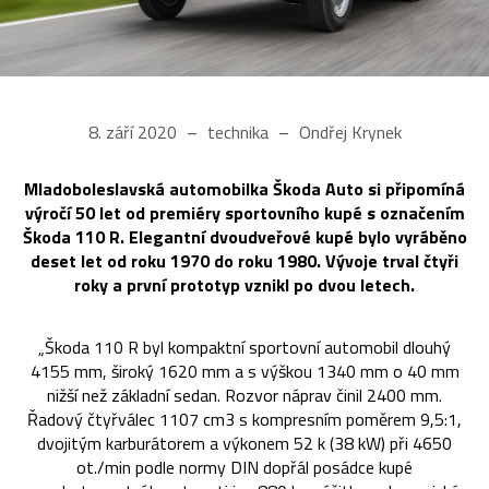
8. září 2020
technika
Ondřej Krynek
Mladoboleslavská automobilka Škoda Auto si připomíná
výročí 50 let od premiéry sportovního kupé s označením
Škoda 110 R. Elegantní dvoudveřové kupé bylo vyráběno
deset let od roku 1970 do roku 1980. Vývoje trval čtyři
roky a první prototyp vznikl po dvou letech.
„Škoda 110 R byl kompaktní sportovní automobil dlouhý
4155 mm, široký 1620 mm a s výškou 1340 mm o 40 mm
nižší než základní sedan. Rozvor náprav činil 2400 mm.
Řadový čtyřválec 1107 cm3 s kompresním poměrem 9,5:1,
dvojitým karburátorem a výkonem 52 k (38 kW) při 4650
ot./min podle normy DIN dopřál posádce kupé