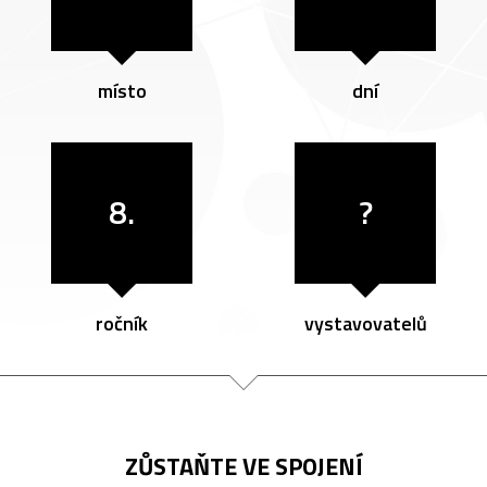
místo
dní
8.
?
ročník
vystavovatelů
ZŮSTAŇTE VE SPOJENÍ