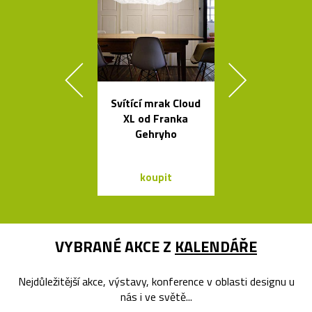
Svítící mrak Cloud
Kávovary Mo
XL od Franka
Davida
Gehryho
Chipperfie
koupit
koupit
VYBRANÉ AKCE Z
KALENDÁŘE
Nejdůležitější akce, výstavy, konference v oblasti designu u
nás i ve světě...