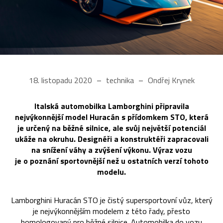
18. listopadu 2020
technika
Ondřej Krynek
Italská automobilka Lamborghini připravila
nejvýkonnější model Huracán s přídomkem STO, která
je určený na běžné silnice, ale svůj největší potenciál
ukáže na okruhu. Designéři a konstruktéři zapracovali
na snížení váhy a zvýšení výkonu. Výraz vozu
je o poznání sportovnější než u ostatních verzí tohoto
modelu.
Lamborghini Huracán STO je čistý supersportovní vůz, který
je nejvýkonnějším modelem z této řady, přesto
homologovaný pro běžné silnice. Automobilka do vozu