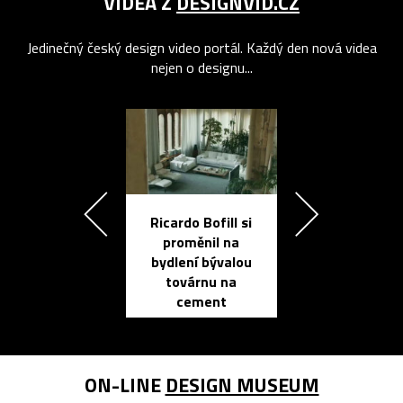
VIDEA Z
DESIGNVID.CZ
Jedinečný český design video portál. Každý den nová videa
nejen o designu...
Ricardo Bofill si
Přichází ten
proměnil na
propracovan
bydlení bývalou
elektronic
továrnu na
zápisník
cement
reMarkable
ON-LINE
DESIGN MUSEUM