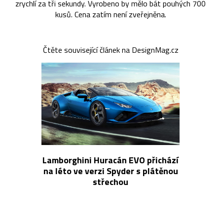
zrychlí za tři sekundy. Vyrobeno by mělo bát pouhých 700
kusů. Cena zatím není zveřejněna.
Čtěte související článek na DesignMag.cz
Lamborghini Huracán EVO přichází
na léto ve verzi Spyder s plátěnou
střechou