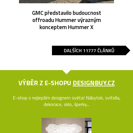
GMC představilo budoucnost
offroadu Hummer výrazným
konceptem Hummer X
DALŠÍCH 11777 ČLÁNKŮ
VÝBĚR Z E-SHOPU
DESIGNBUY.CZ
E-shop s nejlepším designem světa! Nábytek, svítidla,
dekorace, sklo, šperky...