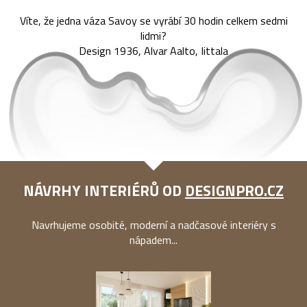
Víte, že jedna váza Savoy se vyrábí 30 hodin celkem sedmi
lidmi?
Design 1936, Alvar Aalto, Iittala
NÁVRHY INTERIÉRŮ OD
DESIGNPRO.CZ
Navrhujeme osobité, moderní a nadčasové interiéry s
nápadem...