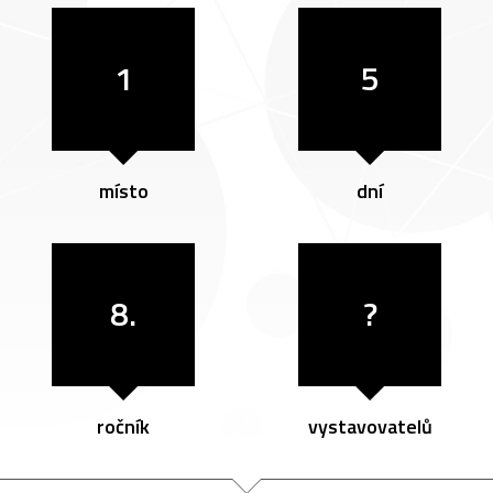
1
5
místo
dní
8.
?
ročník
vystavovatelů