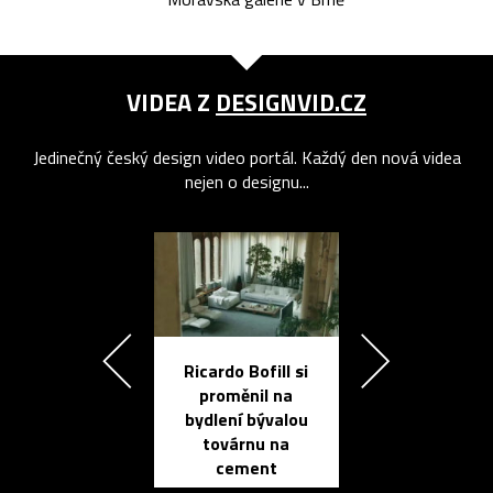
VIDEA Z
DESIGNVID.CZ
Jedinečný český design video portál. Každý den nová videa
nejen o designu...
Ricardo Bofill si
Přichází ten
proměnil na
propracovan
bydlení bývalou
elektronic
továrnu na
zápisník
cement
reMarkable