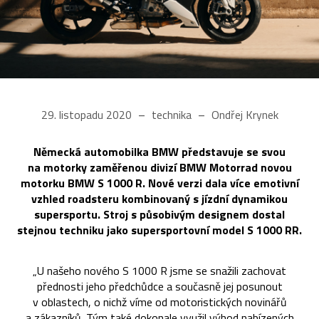
29. listopadu 2020
technika
Ondřej Krynek
Německá automobilka BMW představuje se svou
na motorky zaměřenou divizí BMW Motorrad novou
motorku BMW S 1000 R. Nové verzi dala více emotivní
vzhled roadsteru kombinovaný s jízdní dynamikou
supersportu. Stroj s působivým designem dostal
stejnou techniku jako supersportovní model S 1000 RR.
„U našeho nového S 1000 R jsme se snažili zachovat
přednosti jeho předchůdce a současně jej posunout
v oblastech, o nichž víme od motoristických novinářů
a zákazníků. Tým také dokonale využil výhod nabízených