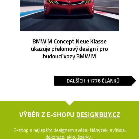
BMW M Concept Neue Klasse
ukazuje přelomový design i pro
budoucí vozy BMW M
DALŠÍCH 11776 ČLÁNKŮ
VÝBĚR Z E-SHOPU
DESIGNBUY.CZ
E-shop s nejlepším designem světa! Nábytek, svítidla,
dekorace, sklo, šperky...