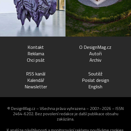
Kontakt
O DesignMag.cz
Reklama
Autoři
Chci psát
Archiv
RSS kanál
Soutěž
Kalendář
Poslat design
Newsletter
English
© DesignMag.cz – Všechna práva vyhrazena – 2007–2026 – ISSN
2464-6202.
Bez povolení redakce je další publikace obsahu
zakázána.
K analýze návštěvnosti a monitorování reklamy používáme
cookies
.