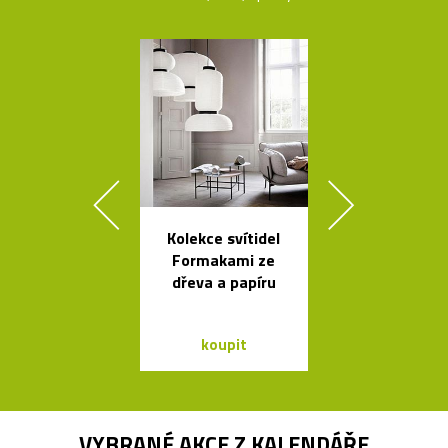
Kolekce svítidel
Liniemi zdo
Formakami ze
křišťálová ko
dřeva a papíru
od Olgoj Cho
koupit
koupit
VYBRANÉ AKCE Z
KALENDÁŘE