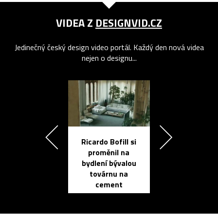
VIDEA Z
DESIGNVID.CZ
Jedinečný český design video portál. Každý den nová videa
nejen o designu...
Ricardo Bofill si
Přichází ten
proměnil na
propracovan
bydlení bývalou
elektronic
továrnu na
zápisník
cement
reMarkable