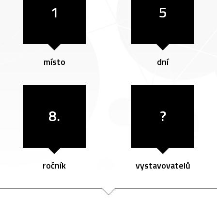
1
5
místo
dní
8.
?
ročník
vystavovatelů