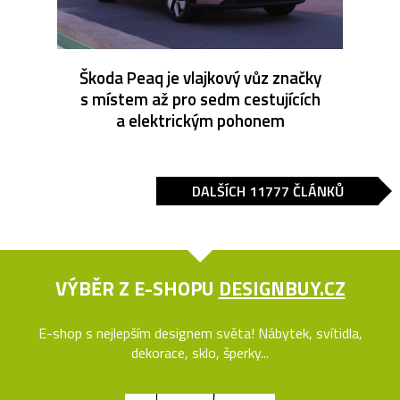
Škoda Peaq je vlajkový vůz značky
s místem až pro sedm cestujících
a elektrickým pohonem
DALŠÍCH 11777 ČLÁNKŮ
VÝBĚR Z E-SHOPU
DESIGNBUY.CZ
E-shop s nejlepším designem světa! Nábytek, svítidla,
dekorace, sklo, šperky...