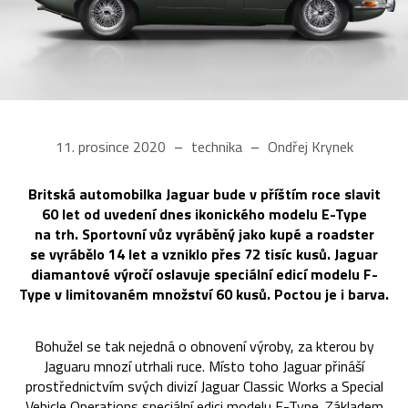
11. prosince 2020
technika
Ondřej Krynek
Britská automobilka Jaguar bude v příštím roce slavit
60 let od uvedení dnes ikonického modelu E-Type
na trh. Sportovní vůz vyráběný jako kupé a roadster
se vyrábělo 14 let a vzniklo přes 72 tisíc kusů. Jaguar
diamantové výročí oslavuje speciální edicí modelu F-
Type v limitovaném množství 60 kusů. Poctou je i barva.
Bohužel se tak nejedná o obnovení výroby, za kterou by
Jaguaru mnozí utrhali ruce. Místo toho Jaguar přináší
prostřednictvím svých divizí Jaguar Classic Works a Special
Vehicle Operations speciální edici
modelu F-Type
. Základem