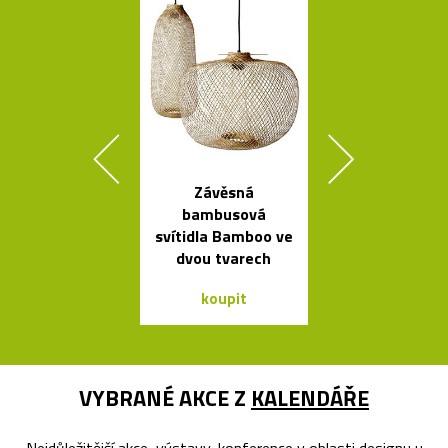
Závěsná
Česká porcel
bambusová
miska ve tv
svítidla Bamboo ve
loďky
dvou tvarech
koupit
koupit
VYBRANÉ AKCE Z
KALENDÁŘE