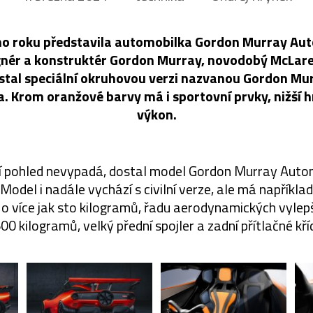
ho roku představila automobilka Gordon Murray Aut
gnér a konstruktér Gordon Murray, novodobý McLaren
stal speciální okruhovou verzi nazvanou Gordon M
a. Krom oranžové barvy má i sportovní prvky, nižší 
výkon.
ní pohled nevypadá, dostal model Gordon Murray Auto
Model i nadále vychází s civilní verze, ale má napříkla
 o více jak sto kilogramů, řadu aerodynamických vylepš
00 kilogramů, velký přední spojler a zadní přítlačné kří