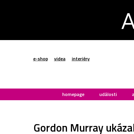
e-shop
videa
interiéry
homepage
události
Gordon Murray ukázal 