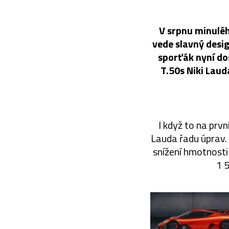
V srpnu minulé
vede slavný desi
sporťák nyní do
T.50s Niki Laud
I když to na prv
Lauda řadu úprav. 
snížení hmotnosti
1 5