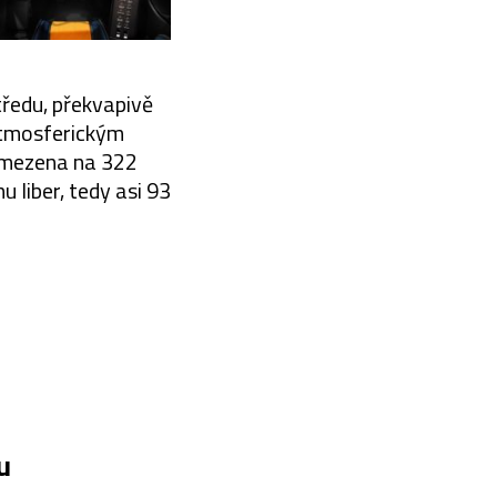
tředu, překvapivě
 atmosferickým
 omezena na 322
u liber, tedy asi 93
u