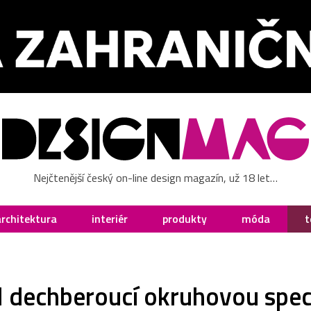
Nejčtenější český on-line design magazín, už 18 let…
architektura
interiér
produkty
móda
t
dechberoucí okruhovou specia