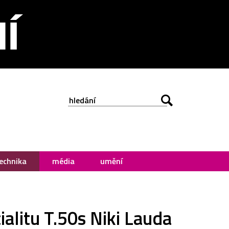
echnika
média
umění
litu T.50s Niki Lauda