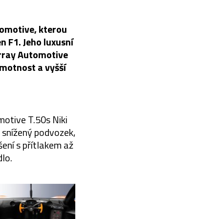
omotive, kterou
 F1. Jeho luxusní
urray Automotive
hmotnost a vyšší
motive T.50s Niki
d snížený podvozek,
ení s přítlakem až
dlo.