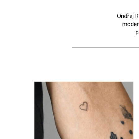
Ondřej K
modern
p