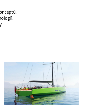
konceptů,
ologií,
y.