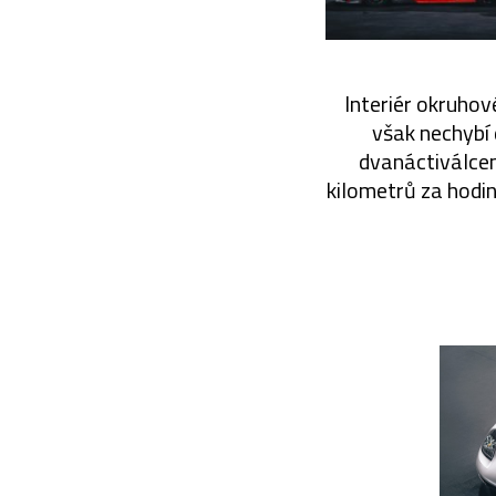
Interiér okruhov
však nechybí 
dvanáctiválcem
kilometrů za hodinu