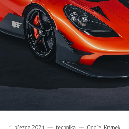
1. března 2021
––
technika
––
Ondřej Krynek