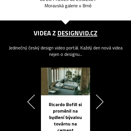
Moravská galerie v Brně
VIDEA Z
DESIGNVID.CZ
Jedinečný český design video portál. Každý den nová videa
nejen o designu...
Ricardo Bofill si
Přichází ten
proměnil na
propracovan
bydlení bývalou
elektronic
továrnu na
zápisník
cement
reMarkable