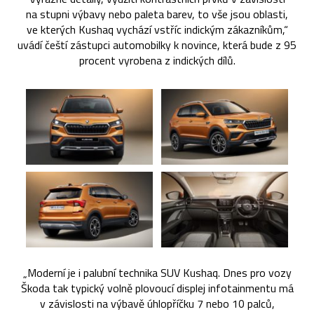
na stupni výbavy nebo paleta barev, to vše jsou oblasti,
ve kterých Kushaq vychází vstříc indickým zákazníkům,“
uvádí čeští zástupci automobilky k novince, která bude z 95
procent vyrobena z indických dílů.
„Moderní je i palubní technika SUV Kushaq. Dnes pro vozy
Škoda tak typický volně plovoucí displej infotainmentu má
v závislosti na výbavě úhlopříčku 7 nebo 10 palců,