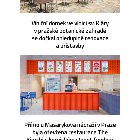
Viniční domek ve vinici sv. Kláry
v pražské botanické zahradě
se dočkal ohleduplné renovace
a přístavby
Přímo u Masarykova nádraží v Praze
byla otevřena restaurace The
Kimchi s korejským street foodem