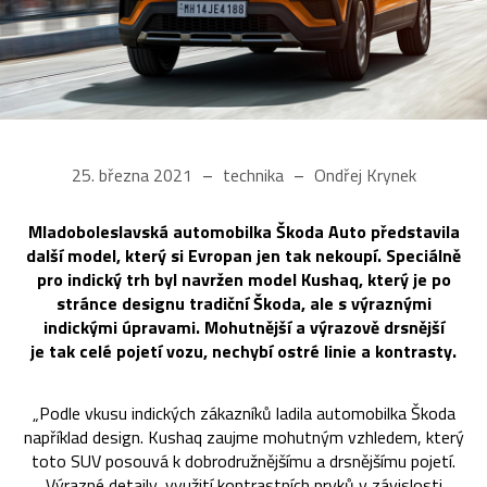
25. března 2021
technika
Ondřej Krynek
Mladoboleslavská automobilka Škoda Auto představila
další model, který si Evropan jen tak nekoupí. Speciálně
pro indický trh byl navržen model Kushaq, který je po
stránce designu tradiční Škoda, ale s výraznými
indickými úpravami. Mohutnější a výrazově drsnější
je tak celé pojetí vozu, nechybí ostré linie a kontrasty.
„Podle vkusu indických zákazníků ladila automobilka Škoda
například design. Kushaq zaujme mohutným vzhledem, který
toto SUV posouvá k dobrodružnějšímu a drsnějšímu pojetí.
Výrazné detaily, využití kontrastních prvků v závislosti