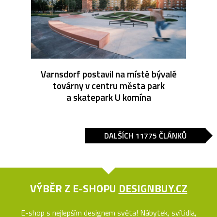
Varnsdorf postavil na místě bývalé
továrny v centru města park
a skatepark U komína
DALŠÍCH 11775 ČLÁNKŮ
VÝBĚR Z E-SHOPU
DESIGNBUY.CZ
E-shop s nejlepším designem světa! Nábytek, svítidla,