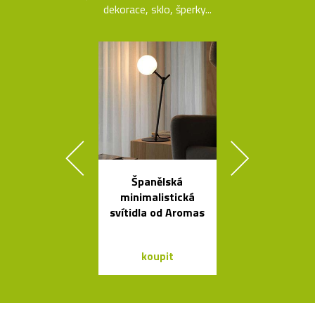
dekorace, sklo, šperky...
Španělská
Rychlovar
minimalistická
konvice Plis
svítidla od Aromas
čtyřech bar
koupit
koupit