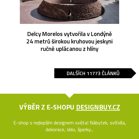
Delcy Morelos vytvořila v Londýně
24 metrů širokou kruhovou jeskyni
ručně uplácanou z hlíny
DALŠÍCH 11773 ČLÁNKŮ
VÝBĚR Z E-SHOPU
DESIGNBUY.CZ
E-shop s nejlepším designem světa! Nábytek, svítidla,
dekorace, sklo, šperky...