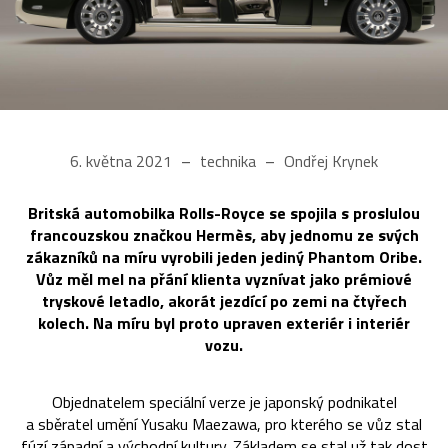
6. května 2021
technika
Ondřej Krynek
Britská automobilka Rolls-Royce se spojila s proslulou
francouzskou značkou Hermès, aby jednomu ze svých
zákazníků na míru vyrobili jeden jediný Phantom Oribe.
Vůz měl mel na přání klienta vyznívat jako prémiové
tryskové letadlo, akorát jezdící po zemi na čtyřech
kolech. Na míru byl proto upraven exteriér i interiér
vozu.
Objednatelem speciální verze je japonský podnikatel
a sběratel umění Yusaku Maezawa, pro kterého se vůz stal
fúzí západní a východní kultury. Základem se stal už tak dost