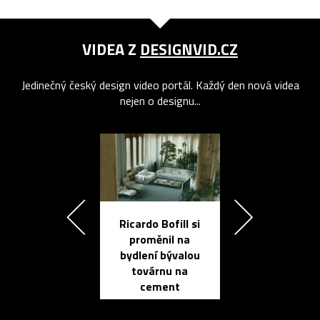
VIDEA Z
DESIGNVID.CZ
Jedinečný český design video portál. Každý den nová videa
nejen o designu...
Ricardo Bofill si
Přichází ten
proměnil na
propracovan
bydlení bývalou
elektronic
továrnu na
zápisník
cement
reMarkable