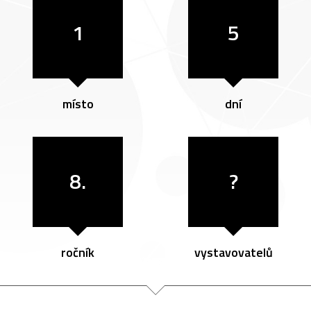
1
5
místo
dní
8.
?
ročník
vystavovatelů