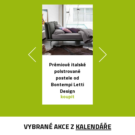
Prémiové italské
Kolekce čes
polstrované
svítidel ze s
postele od
dřeva Muff
Bontempi Letti
Design
koupit
koupit
VYBRANÉ AKCE Z
KALENDÁŘE