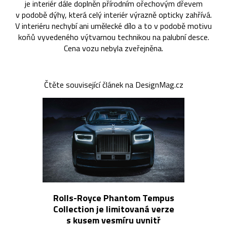
je interiér dále doplněn přírodním ořechovým dřevem
v podobě dýhy, která celý interiér výrazně opticky zahřívá.
V interiéru nechybí ani umělecké dílo a to v podobě motivu
koňů vyvedeného výtvarnou technikou na palubní desce.
Cena vozu nebyla zveřejněna.
Čtěte související článek na DesignMag.cz
Rolls-Royce Phantom Tempus
Collection je limitovaná verze
s kusem vesmíru uvnitř