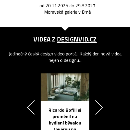
od 20.11.2025 do 29.8.2027
Moravská galerie v Brně
VIDEA Z
DESIGNVID.CZ
Jedinečný český design video portál. Každý den nová videa
nejen o designu...
Ricardo Bofill si
Přichází ten
proměnil na
propracovan
bydlení bývalou
elektronic
továrnu na
zápisník