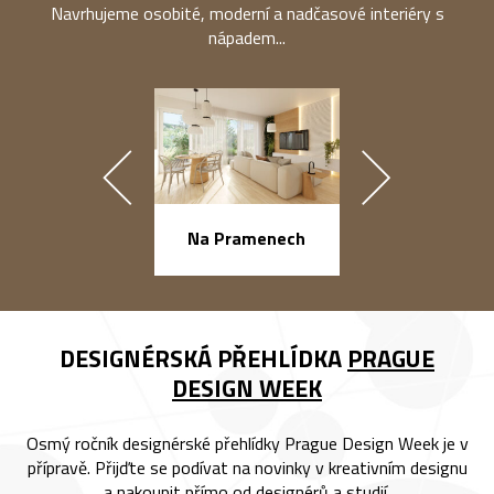
Navrhujeme osobité, moderní a nadčasové interiéry s
nápadem...
náměstí Na Ba
Na Pramenech
DESIGNÉRSKÁ PŘEHLÍDKA
PRAGUE
DESIGN WEEK
Osmý ročník designérské přehlídky Prague Design Week je v
přípravě. Přijďte se podívat na novinky v kreativním designu
a nakoupit přímo od designérů a studií.