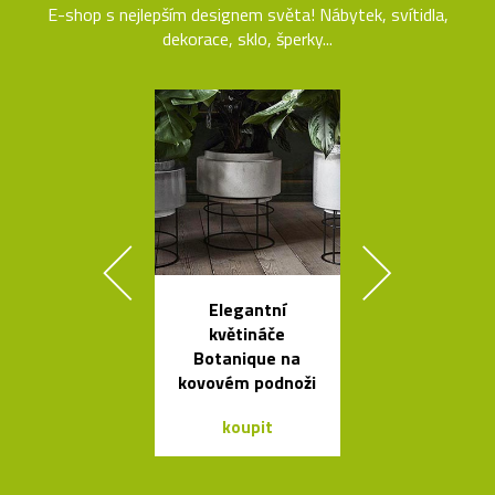
E-shop s nejlepším designem světa! Nábytek, svítidla,
dekorace, sklo, šperky...
Elegantní
Česká závě
květináče
svítidla Sha
Botanique na
ze skla a dř
kovovém podnoži
koupit
koupit