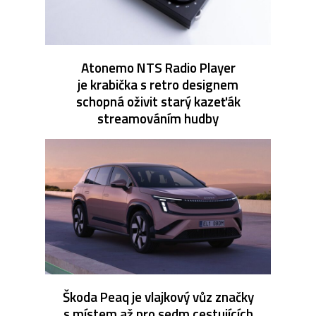
Atonemo NTS Radio Player
je krabička s retro designem
schopná oživit starý kazeťák
streamováním hudby
Škoda Peaq je vlajkový vůz značky
s místem až pro sedm cestujících