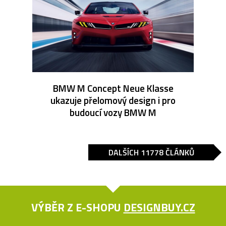
BMW M Concept Neue Klasse
ukazuje přelomový design i pro
budoucí vozy BMW M
DALŠÍCH 11778 ČLÁNKŮ
VÝBĚR Z E-SHOPU
DESIGNBUY.CZ