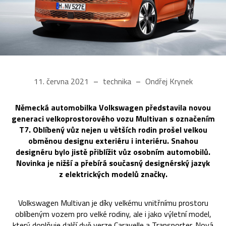
11. června 2021
technika
Ondřej Krynek
Německá automobilka Volkswagen představila novou
generaci velkoprostorového vozu Multivan s označením
T7. Oblíbený vůz nejen u větších rodin prošel velkou
obměnou designu exteriéru i interiéru. Snahou
designéru bylo jistě přiblížit vůz osobním automobilů.
Novinka je nižší a přebírá současný designérský jazyk
z elektrických modelů značky.
Volkswagen Multivan je díky velkému vnitřnímu prostoru
oblíbeným vozem pro velké rodiny, ale i jako výletní model,
který doplňuje další dvě verze Caravelle a Transporter. Nová