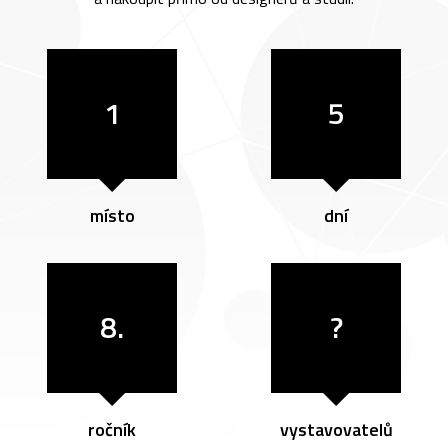
1
5
místo
dní
8.
?
ročník
vystavovatelů