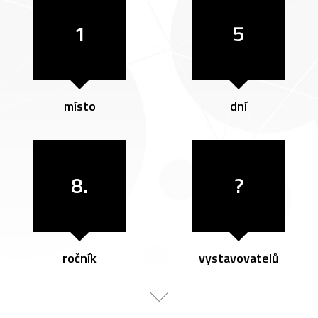
1
5
místo
dní
8.
?
ročník
vystavovatelů