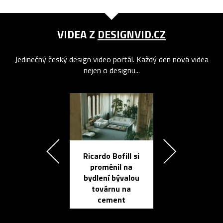
VIDEA Z
DESIGNVID.CZ
Jedinečný český design video portál. Každý den nová videa
nejen o designu...
Ricardo Bofill si
Přichází ten
proměnil na
propracovan
bydlení bývalou
elektronic
továrnu na
zápisník
cement
reMarkable