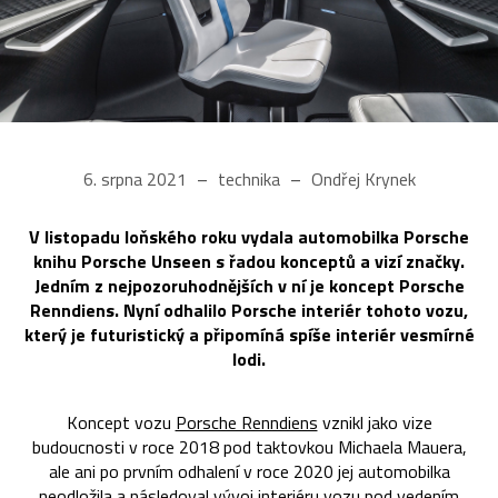
6. srpna 2021
technika
Ondřej Krynek
V listopadu loňského roku vydala automobilka Porsche
knihu Porsche Unseen s řadou konceptů a vizí značky.
Jedním z nejpozoruhodnějších v ní je koncept Porsche
Renndiens. Nyní odhalilo Porsche interiér tohoto vozu,
který je futuristický a připomíná spíše interiér vesmírné
lodi.
Koncept vozu
Porsche Renndiens
vznikl jako vize
budoucnosti v roce 2018 pod taktovkou Michaela Mauera,
ale ani po prvním odhalení v roce 2020 jej automobilka
neodložila a následoval vývoj interiéru vozu pod vedením