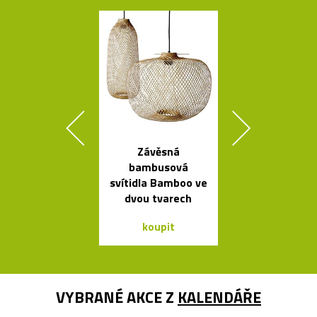
Závěsná
Mramorové s
bambusová
a polstrov
svítidla Bamboo ve
lavičky Po
dvou tvarech
koupit
koupit
VYBRANÉ AKCE Z
KALENDÁŘE