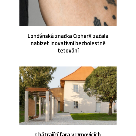
Londýnská značka CipherX začala
nabízet inovativní bezbolestné
tetování
Chátrající fara v Drnovicích