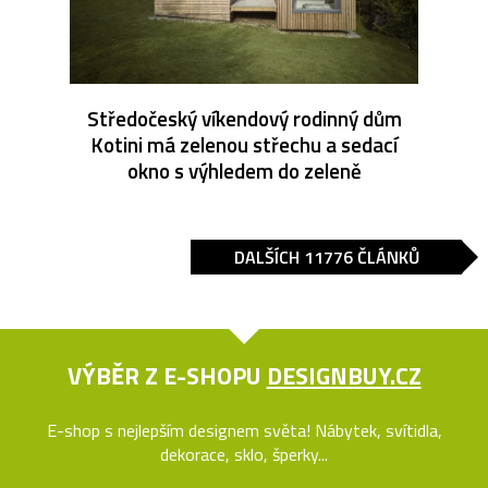
Středočeský víkendový rodinný dům
Kotini má zelenou střechu a sedací
okno s výhledem do zeleně
DALŠÍCH 11776 ČLÁNKŮ
VÝBĚR Z E-SHOPU
DESIGNBUY.CZ
E-shop s nejlepším designem světa! Nábytek, svítidla,
dekorace, sklo, šperky...