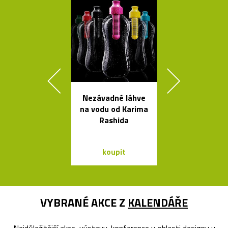
Nezávadné láhve
Prémiové ita
na vodu od Karima
polstrova
Rashida
postele o
Bontempi Le
Design
koupit
koupit
VYBRANÉ AKCE Z
KALENDÁŘE