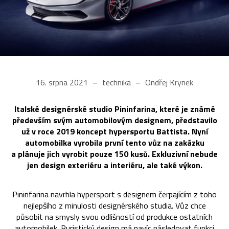
16. srpna 2021
technika
Ondřej Krynek
Italské designérské studio Pininfarina, které je známé
především svým automobilovým designem, představilo
už v roce 2019 koncept hypersportu Battista. Nyní
automobilka vyrobila první tento vůz na zakázku
a plánuje jich vyrobit pouze 150 kusů. Exkluzivní nebude
jen design exteriéru a interiéru, ale také výkon.
Pininfarina navrhla hypersport s designem čerpajícím z toho
nejlepšího z minulosti designérského studia. Vůz chce
působit na smysly svou odlišností od produkce ostatních
automobilek. Puristický design má navíc následovat funkci