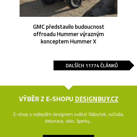
GMC představilo budoucnost
offroadu Hummer výrazným
konceptem Hummer X
DALŠÍCH 11774 ČLÁNKŮ
VÝBĚR Z E-SHOPU
DESIGNBUY.CZ
E-shop s nejlepším designem světa! Nábytek, svítidla,
dekorace, sklo, šperky...