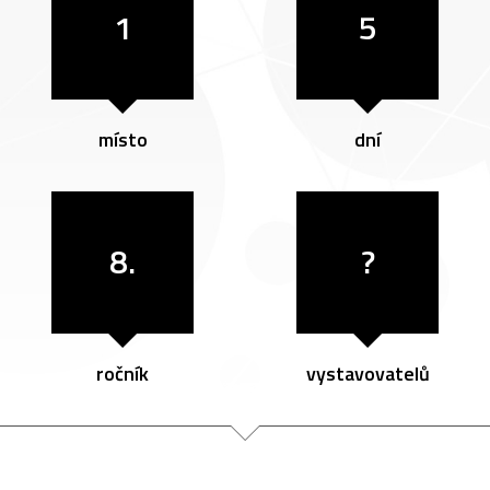
1
5
místo
dní
8.
?
ročník
vystavovatelů