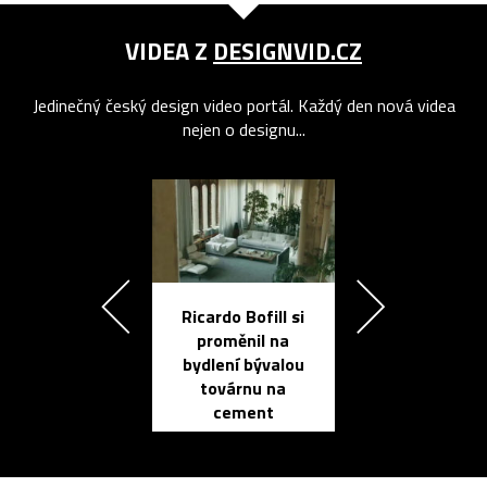
VIDEA Z
DESIGNVID.CZ
Jedinečný český design video portál. Každý den nová videa
nejen o designu...
Ricardo Bofill si
Přichází ten
proměnil na
propracovan
bydlení bývalou
elektronic
továrnu na
zápisník
cement
reMarkable