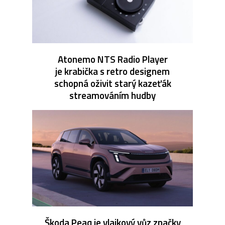
Atonemo NTS Radio Player
je krabička s retro designem
schopná oživit starý kazeťák
streamováním hudby
Škoda Peaq je vlajkový vůz značky