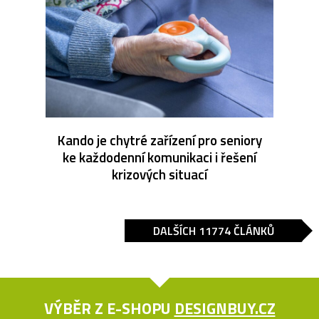
Kando je chytré zařízení pro seniory
ke každodenní komunikaci i řešení
krizových situací
DALŠÍCH 11774 ČLÁNKŮ
VÝBĚR Z E-SHOPU
DESIGNBUY.CZ