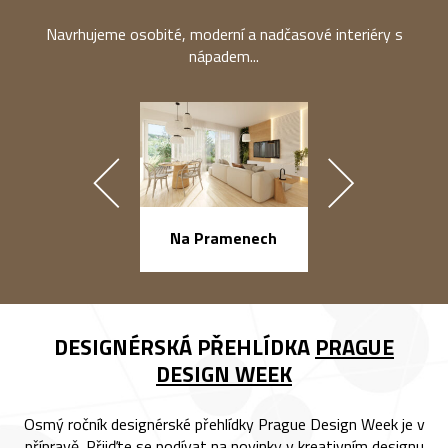
Navrhujeme osobité, moderní a nadčasové interiéry s
nápadem...
náměstí Na Ba
Na Pramenech
DESIGNÉRSKÁ PŘEHLÍDKA
PRAGUE
DESIGN WEEK
Osmý ročník designérské přehlídky Prague Design Week je v
přípravě. Přijďte se podívat na novinky v kreativním designu