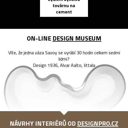
továrnu na
zápisník
cement
reMarkable
ON-LINE
DESIGN MUSEUM
Víte, že jedna váza Savoy se vyrábí 30 hodin celkem sedmi
lidmi?
Design 1936, Alvar Aalto, Iittala
NÁVRHY INTERIÉRŮ OD
DESIGNPRO.CZ