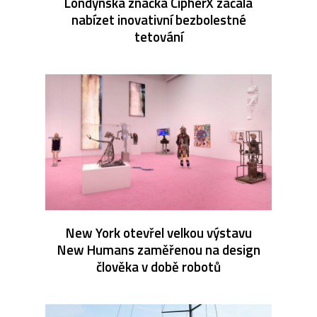
Londýnská značka CipherX začala
nabízet inovativní bezbolestné
tetování
New York otevřel velkou výstavu
New Humans zaměřenou na design
člověka v době robotů