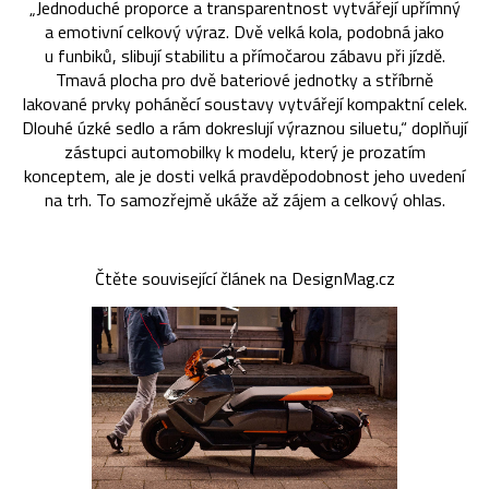
„Jednoduché proporce a transparentnost vytvářejí upřímný
a emotivní celkový výraz. Dvě velká kola, podobná jako
u funbiků, slibují stabilitu a přímočarou zábavu při jízdě.
Tmavá plocha pro dvě bateriové jednotky a stříbrně
lakované prvky poháněcí soustavy vytvářejí kompaktní celek.
Dlouhé úzké sedlo a rám dokreslují výraznou siluetu,“ doplňují
zástupci automobilky k modelu, který je prozatím
konceptem, ale je dosti velká pravděpodobnost jeho uvedení
na trh. To samozřejmě ukáže až zájem a celkový ohlas.
Čtěte související článek na DesignMag.cz