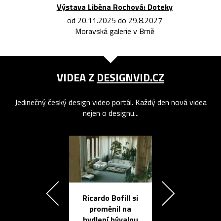
Výstava Liběna Rochová: Doteky
od 20.11.2025 do 29.8.2027
Moravská galerie v Brně
VIDEA Z
DESIGNVID.CZ
Jedinečný český design video portál. Každý den nová videa
nejen o designu...
Ricardo Bofill si
Přichází ten
proměnil na
propracovan
bydlení bývalou
elektronic