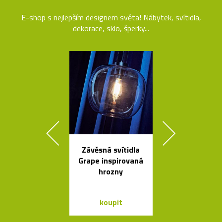
E-shop s nejlepším designem světa! Nábytek, svítidla,
dekorace, sklo, šperky...
Závěsná svítidla
Křišťálová sví
Grape inspirovaná
ve tvaru ob
hrozny
bublin
koupit
koupit