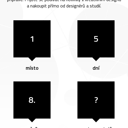
a nakoupit přímo od designérů a studií.
1
5
místo
dní
8.
?