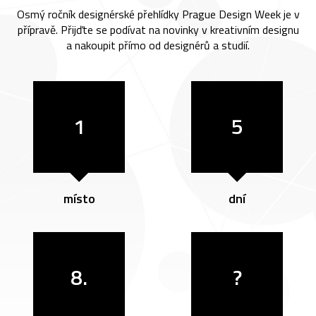
Osmý ročník designérské přehlídky Prague Design Week je v
přípravě. Přijďte se podívat na novinky v kreativním designu
a nakoupit přímo od designérů a studií.
1
5
místo
dní
8.
?