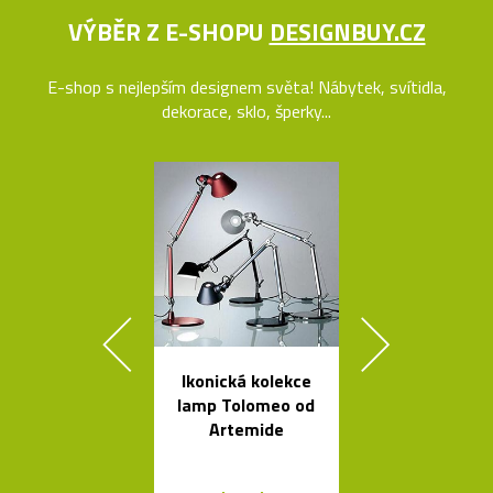
VÝBĚR Z E-SHOPU
DESIGNBUY.CZ
E-shop s nejlepším designem světa! Nábytek, svítidla,
dekorace, sklo, šperky...
Ikonická kolekce
Nezávadné l
lamp Tolomeo od
na vodu od K
Artemide
Rashida