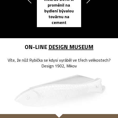
proměnil na
propracovan
bydlení bývalou
elektronic
továrnu na
zápisník
cement
reMarkable
ON-LINE
DESIGN MUSEUM
Víte, že nůž Rybička se kdysi vyráběl ve třech velikostech?
Design 1902, Mikov