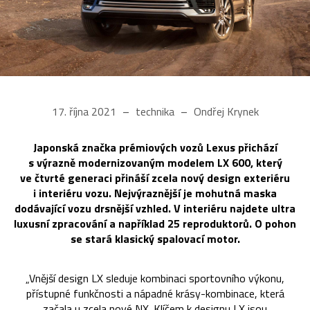
17. října 2021
technika
Ondřej Krynek
Japonská značka prémiových vozů Lexus přichází
s výrazně modernizovaným modelem LX 600, který
ve čtvrté generaci přináší zcela nový design exteriéru
i interiéru vozu. Nejvýraznější je mohutná maska
dodávající vozu drsnější vzhled. V interiéru najdete ultra
luxusní zpracování a například 25 reproduktorů. O pohon
se stará klasický spalovací motor.
„Vnější design LX sleduje kombinaci sportovního výkonu,
přístupné funkčnosti a nápadné krásy-kombinace, která
začala u zcela nové NX. Klíčem k designu LX jsou