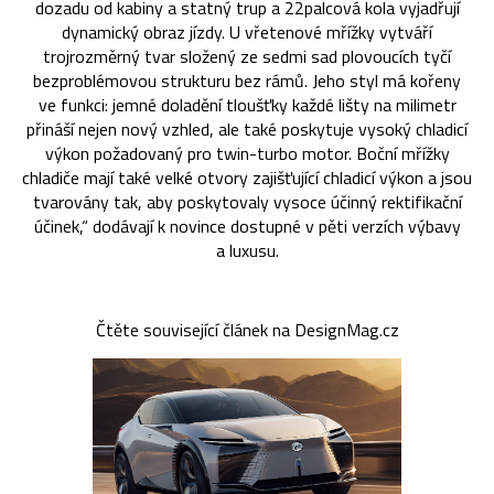
dozadu od kabiny a statný trup a 22palcová kola vyjadřují
dynamický obraz jízdy. U vřetenové mřížky vytváří
trojrozměrný tvar složený ze sedmi sad plovoucích tyčí
bezproblémovou strukturu bez rámů. Jeho styl má kořeny
ve funkci: jemné doladění tloušťky každé lišty na milimetr
přináší nejen nový vzhled, ale také poskytuje vysoký chladicí
výkon požadovaný pro twin-turbo motor. Boční mřížky
chladiče mají také velké otvory zajišťující chladicí výkon a jsou
tvarovány tak, aby poskytovaly vysoce účinný rektifikační
účinek,“ dodávají k novince dostupné v pěti verzích výbavy
a luxusu.
Čtěte související článek na DesignMag.cz