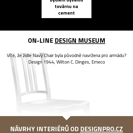
elektronic
továrnu na
zápisník
cement
reMarkable
ON-LINE
DESIGN MUSEUM
Víte, že židle Navy Chair byla původně navržena pro armádu?
Design 1944, Wilton C. Dinges, Emeco
NÁVRHY INTERIÉRŮ OD
DESIGNPRO.CZ