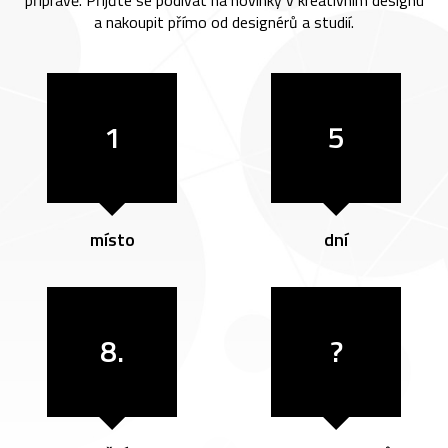
přípravě. Přijďte se podívat na novinky v kreativním designu
a nakoupit přímo od designérů a studií.
1
5
místo
dní
8.
?