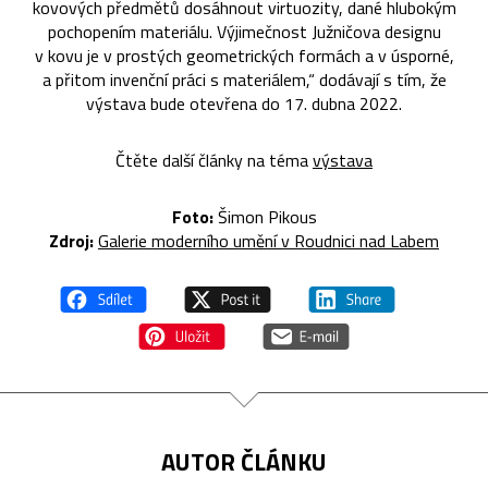
kovových předmětů dosáhnout virtuozity, dané hlubokým
pochopením materiálu. Výjimečnost Južničova designu
v kovu je v prostých geometrických formách a v úsporné,
a přitom invenční práci s materiálem,“ dodávají s tím, že
výstava bude otevřena do 17. dubna 2022.
Čtěte další články na téma
výstava
Foto:
Šimon Pikous
Zdroj:
Galerie moderního umění v Roudnici nad Labem
AUTOR ČLÁNKU