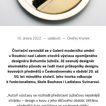
10. února 2022
události
Ondřej Krynek
Čtvrteční vernisáží se v Galerii moderního umění
v Roudnici nad Labem otevírá výstava opomíjeného
designéra Bohumila Južniče. Již zesnulý designér
slovinského původu se řadil mezi průkopníky designu
kovových předmětů v Československu v období 20. až
50. let minulého století. Jeho tvorba odkazuje
k funkcionalismu, škole Bauhaus i Ladislavu Sutnarovi.
„
Autoři výstavy se rozhodli představit Južničovu nejsilnější
stránku – design v kovu z jeho klíčového období. Většina
předmětů byla zapůjčena ze soukromé sbírky.