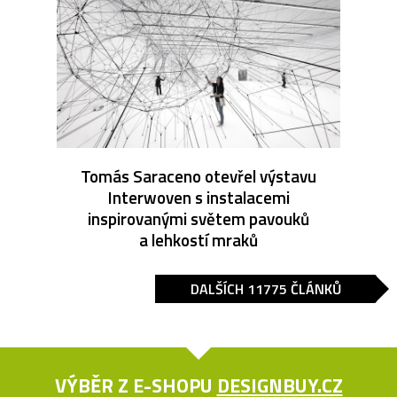
Tomás Saraceno otevřel výstavu
Interwoven s instalacemi
inspirovanými světem pavouků
a lehkostí mraků
DALŠÍCH 11775 ČLÁNKŮ
VÝBĚR Z E-SHOPU
DESIGNBUY.CZ