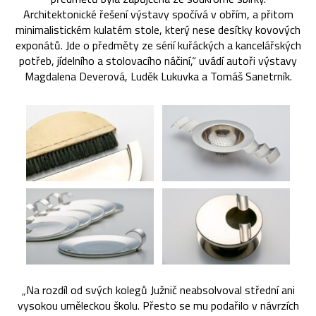
Architektonické řešení výstavy spočívá v obřím, a přitom
minimalistickém kulatém stole, který nese desítky kovových
exponátů. Jde o předměty ze sérií kuřáckých a kancelářských
potřeb, jídelního a stolovacího náčiní,“ uvádí autoři výstavy
Magdalena Deverová, Luděk Lukuvka a Tomáš Sanetrník.
„Na rozdíl od svých kolegů Južnič neabsolvoval střední ani
vysokou uměleckou školu. Přesto se mu podařilo v návrzích