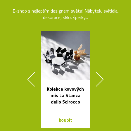
E-shop s nejlepším designem světa! Nábytek, svítidla,
dekorace, sklo, šperky...
Kolekce kovových
Ručně vyráb
mís La Stanza
stolička Stool
dello Scirocco
roku 193
koupit
koupit