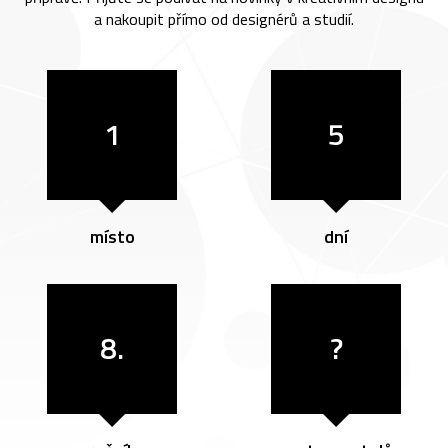
a nakoupit přímo od designérů a studií.
1
5
místo
dní
8.
?