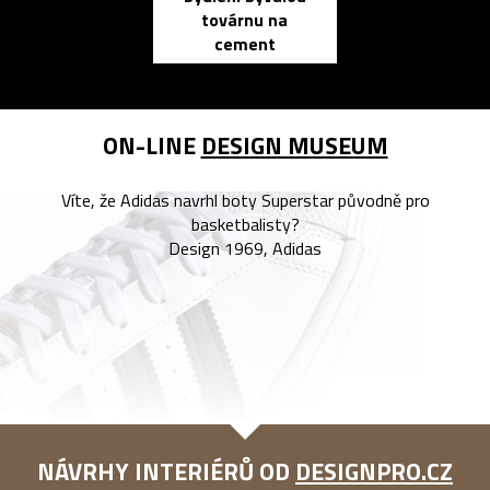
továrnu na
zápisník
cement
reMarkable
ON-LINE
DESIGN MUSEUM
Víte, že Adidas navrhl boty Superstar původně pro
basketbalisty?
Design 1969, Adidas
NÁVRHY INTERIÉRŮ OD
DESIGNPRO.CZ