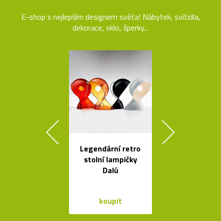
E-shop s nejlepším designem světa! Nábytek, svítidla,
dekorace, sklo, šperky...
Legendární retro
Nezávadné l
stolní lampičky
na vodu od K
Dalú
Rashida
koupit
koupit