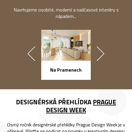
Navrhujeme osobité, moderní a nadčasové interiéry s
nápadem...
náměstí Na Ba
Na Pramenech
DESIGNÉRSKÁ PŘEHLÍDKA
PRAGUE
DESIGN WEEK
Osmý ročník designérské přehlídky Prague Design Week je v
přípravě. Přijďte se podívat na novinky v kreativním designu