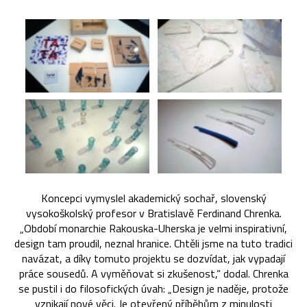
Koncepci vymyslel akademický sochař, slovenský
vysokoškolský profesor v Bratislavě Ferdinand Chrenka.
„Období monarchie Rakouska-Uherska je velmi inspirativní,
design tam proudil, neznal hranice. Chtěli jsme na tuto tradici
navázat, a díky tomuto projektu se dozvídat, jak vypadají
práce sousedů. A vyměňovat si zkušenost,“ dodal. Chrenka
se pustil i do filosofických úvah: „Design je naděje, protože
vznikají nové věci. Je otevřený příběhům z minulosti