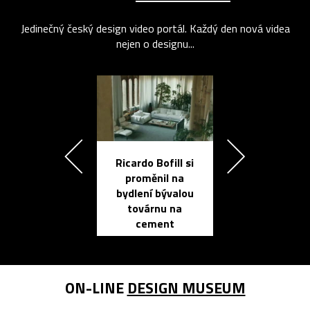
Jedinečný český design video portál. Každý den nová videa
nejen o designu...
Ricardo Bofill si
Přichází ten
proměnil na
propracovan
bydlení bývalou
elektronic
továrnu na
zápisník
cement
reMarkable
ON-LINE
DESIGN MUSEUM