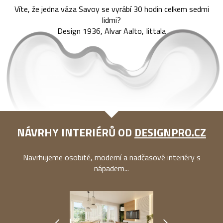
Víte, že jedna váza Savoy se vyrábí 30 hodin celkem sedmi
lidmi?
Design 1936, Alvar Aalto, Iittala
NÁVRHY INTERIÉRŮ OD
DESIGNPRO.CZ
Navrhujeme osobité, moderní a nadčasové interiéry s
nápadem...