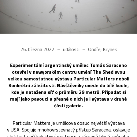
26. března 2022
události
Ondřej Krynek
Experimentální argentinský umělec Tomás Saraceno
otevřel v newyorském centru umění The Shed svou
velkou samostatnou výstavu Particular Matters neboli
Konkrétní záležitosti. Návštěvníky uvede do bílé koule,
kde je natažena síť o průměru 29 metrů. Připadat si
mají jako pavouci a přesně o nich je i výstava v druhé
části galerie.
Particular Matters je umělcova dosud největší výstava
v USA. Spojuje mnohovrstevnatý přístup Saracena, oslavuje
složitost naší kolektivní existence a zároveň hledá způsoby,