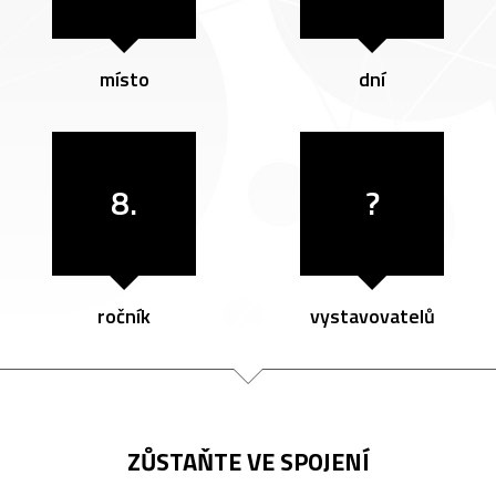
místo
dní
8.
?
ročník
vystavovatelů
ZŮSTAŇTE VE SPOJENÍ