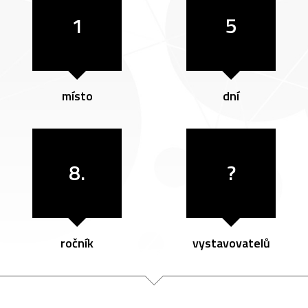
1
5
místo
dní
8.
?
ročník
vystavovatelů