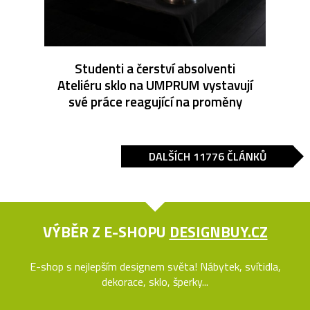
Studenti a čerství absolventi
Ateliéru sklo na UMPRUM vystavují
své práce reagující na proměny
DALŠÍCH 11776 ČLÁNKŮ
VÝBĚR Z E-SHOPU
DESIGNBUY.CZ
E-shop s nejlepším designem světa! Nábytek, svítidla,
dekorace, sklo, šperky...