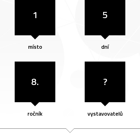
1
5
místo
dní
8.
?
ročník
vystavovatelů