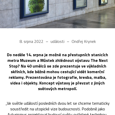
8. srpna 2022
události
Ondřej Krynek
Do neděle 14. srpna je možné na přestupních stanicích
metra Muzeum a Můstek zhlédnout výstavu The Next
Stop? Na 40 umělců se zde prezentuje ve výkladních
skříních, kde běžně mohou cestující vidět komerční
reklamy. Prezentována je fotografie, kresba, malba,
videa i objekty. Koncept výstavy je převzat z jiných
světových metropolí.
„Ve světle událostí posledních dvou let se chceme tematicky
soustředit na utopické vize budoucnosti. Podobně jako
futurismus projektoval budoucí světy ovládané technikou,