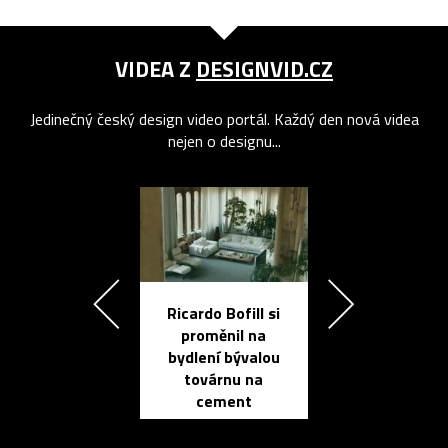
VIDEA Z
DESIGNVID.CZ
Jedinečný český design video portál. Každý den nová videa
nejen o designu...
Ricardo Bofill si
Přichází ten
proměnil na
propracovan
bydlení bývalou
elektronic
továrnu na
zápisník
cement
reMarkable