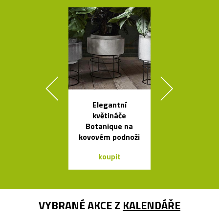
Elegantní
Nehořlav
květináče
schránky na k
Botanique na
od počítačů 
kovovém podnoži
koupit
koupit
VYBRANÉ AKCE Z
KALENDÁŘE