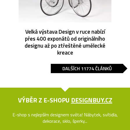
Velká výstava Design v ruce nabízí
přes 400 exponátů od originálního
designu až po ztřeštěné umělecké
kreace
DALŠÍCH 11774 ČLÁNKŮ
VÝBĚR Z E-SHOPU
DESIGNBUY.CZ
E-shop s nejlepším designem světa! Nábytek, svítidla,
dekorace, sklo, šperky...