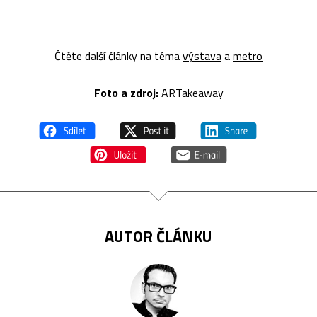
Čtěte další články na téma
výstava
a
metro
Foto a z
droj:
ARTakeaway
AUTOR ČLÁNKU