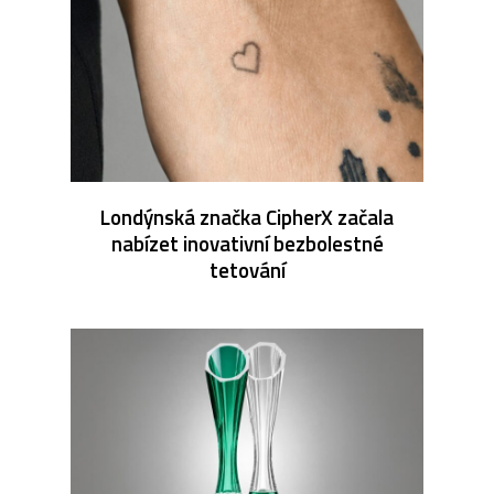
Londýnská značka CipherX začala
nabízet inovativní bezbolestné
tetování