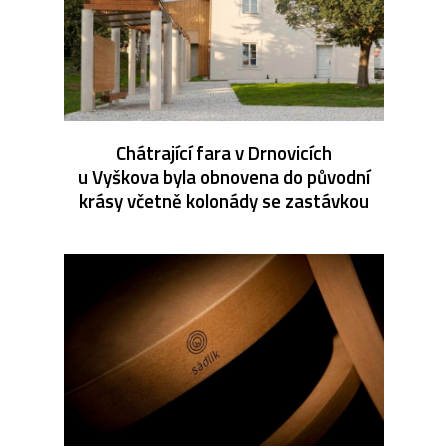
Chátrající fara v Drnovicích
u Vyškova byla obnovena do původní
krásy včetně kolonády se zastávkou