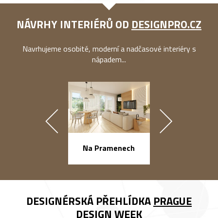
NÁVRHY INTERIÉRŮ OD
DESIGNPRO.CZ
Navrhujeme osobité, moderní a nadčasové interiéry s
nápadem...
náměstí Na Ba
Na Pramenech
DESIGNÉRSKÁ PŘEHLÍDKA
PRAGUE
DESIGN WEEK