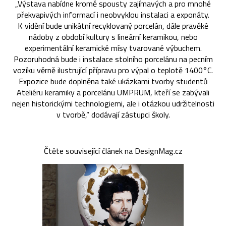
„Výstava nabídne kromě spousty zajímavých a pro mnohé
překvapivých informací i neobvyklou instalaci a exponáty.
K vidění bude unikátní recyklovaný porcelán, dále pravěké
nádoby z období kultury s lineární keramikou, nebo
experimentální keramické mísy tvarované výbuchem.
Pozoruhodná bude i instalace stolního porcelánu na pecním
vozíku věrně ilustrující přípravu pro výpal o teplotě 1400°C.
Expozice bude doplněna také ukázkami tvorby studentů
Ateliéru keramiky a porcelánu UMPRUM, kteří se zabývali
nejen historickými technologiemi, ale i otázkou udržitelnosti
v tvorbě,“ dodávají zástupci školy.
Čtěte související článek na DesignMag.cz