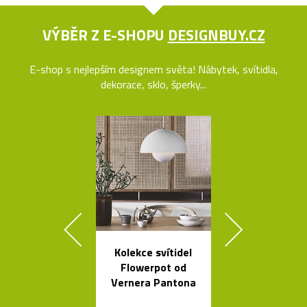
VÝBĚR Z E-SHOPU
DESIGNBUY.CZ
E-shop s nejlepším designem světa! Nábytek, svítidla,
dekorace, sklo, šperky...
Kolekce svítidel
Minimalisti
Flowerpot od
dřevěné sch
Vernera Pantona
Step