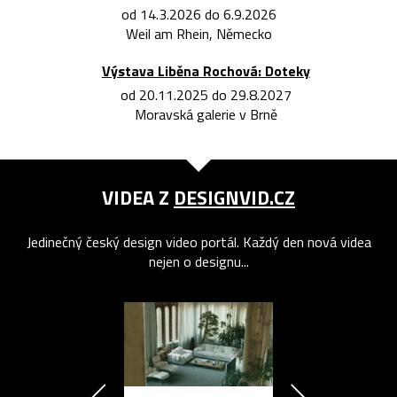
od 14.3.2026 do 6.9.2026
Weil am Rhein, Německo
Výstava Liběna Rochová: Doteky
od 20.11.2025 do 29.8.2027
Moravská galerie v Brně
VIDEA Z
DESIGNVID.CZ
Jedinečný český design video portál. Každý den nová videa
nejen o designu...