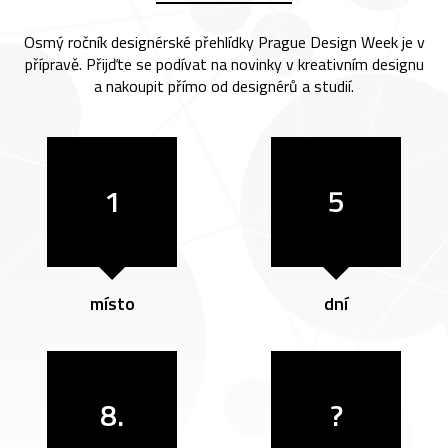
Osmý ročník designérské přehlídky Prague Design Week je v
přípravě. Přijďte se podívat na novinky v kreativním designu
a nakoupit přímo od designérů a studií.
1
5
místo
dní
8.
?