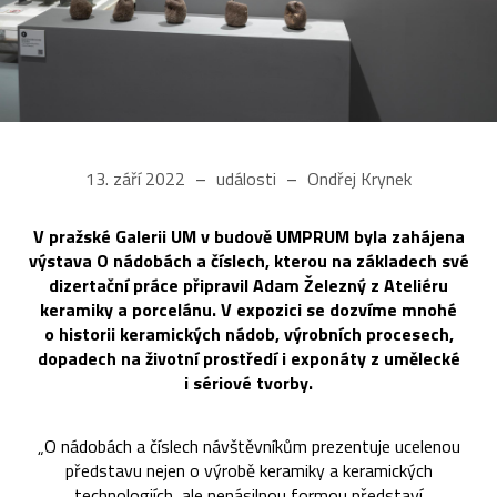
13. září 2022
události
Ondřej Krynek
V pražské Galerii UM v budově UMPRUM byla zahájena
výstava O nádobách a číslech, kterou na základech své
dizertační práce připravil Adam Železný z Ateliéru
keramiky a porcelánu. V expozici se dozvíme mnohé
o historii keramických nádob, výrobních procesech,
dopadech na životní prostředí i exponáty z umělecké
i sériové tvorby.
„O nádobách a číslech návštěvníkům prezentuje ucelenou
představu nejen o výrobě keramiky a keramických
technologiích, ale nenásilnou formou představí