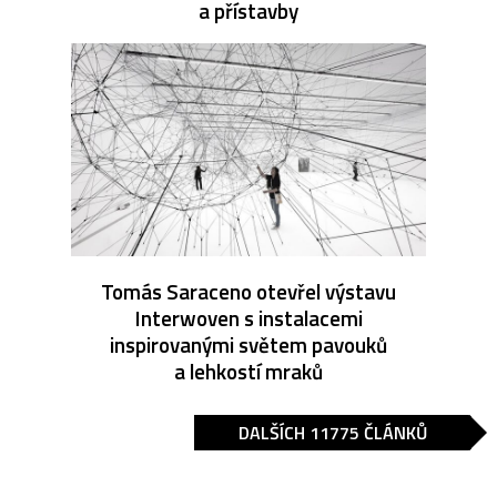
a přístavby
Tomás Saraceno otevřel výstavu
Interwoven s instalacemi
inspirovanými světem pavouků
a lehkostí mraků
DALŠÍCH 11775 ČLÁNKŮ