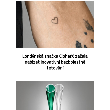
Londýnská značka CipherX začala
nabízet inovativní bezbolestné
tetování