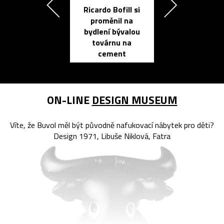
Ricardo Bofill si
Přichází ten
proměnil na
propracovan
bydlení bývalou
elektronic
továrnu na
zápisník
cement
reMarkable
ON-LINE
DESIGN MUSEUM
Víte, že Buvol měl být původně nafukovací nábytek pro děti?
Design 1971, Libuše Niklová, Fatra