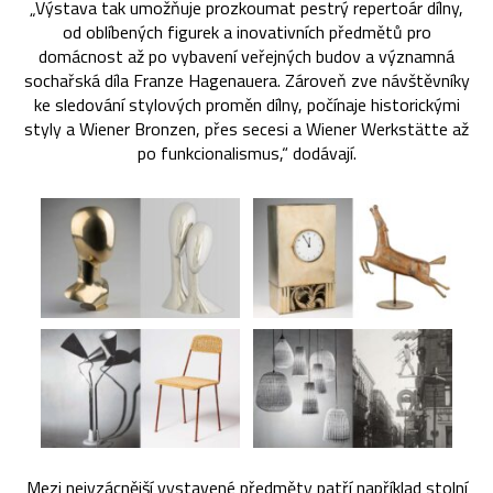
„Výstava tak umožňuje prozkoumat pestrý repertoár dílny,
od oblíbených figurek a inovativních předmětů pro
domácnost až po vybavení veřejných budov a významná
sochařská díla Franze Hagenauera. Zároveň zve návštěvníky
ke sledování stylových proměn dílny, počínaje historickými
styly a Wiener Bronzen, přes secesi a Wiener Werkstätte až
po funkcionalismus,“ dodávají.
Mezi nejvzácnější vystavené předměty patří například stolní