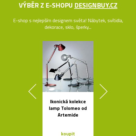
VÝBĚR Z E-SHOPU
DESIGNBUY.CZ
E-shop s nejlepším designem světa! Nábytek, svítidla,
dekorace, sklo, šperky...
Ikonická kolekce
Buďte na k
lamp Tolomeo od
vidět s blika
Artemide
Bookma
koupit
koupit