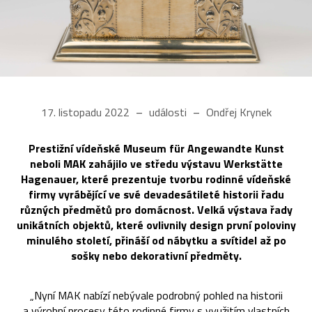
17. listopadu 2022
události
Ondřej Krynek
Prestižní vídeňské Museum für ­Angewandte­ Kunst
neboli MAK zahájilo ve středu výstavu Werkstätte
Hagenauer, které prezentuje tvorbu rodinné vídeňské
firmy vyrábějící ve své devadesátileté historii řadu
různých předmětů pro domácnost. Velká výstava řady
unikátních objektů, které ovlivnily design první poloviny
minulého století, přináší od nábytku a svítidel až po
sošky nebo dekorativní předměty.
„Nyní MAK nabízí nebývale podrobný pohled na historii
a výrobní procesy této rodinné firmy s využitím vlastních