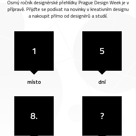
Osmý ročník designérské přehlídky Prague Design Week je v
přípravě. Přijďte se podívat na novinky v kreativním designu
a nakoupit přímo od designérů a studií.
1
5
místo
dní
8.
?