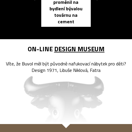
proměnil na
propracovan
bydlení bývalou
elektronic
továrnu na
zápisník
cement
reMarkable
ON-LINE
DESIGN MUSEUM
Víte, že Buvol měl být původně nafukovací nábytek pro děti?
Design 1971, Libuše Niklová, Fatra