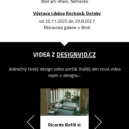
Weil am Rhein, Německo
Výstava Liběna Rochová: Doteky
od 20.11.2025 do 29.8.2027
Moravská galerie v Brně
VIDEA Z
DESIGNVID.CZ
Jedinečný český design video portál. Každý den nová videa
nejen o designu...
Ricardo Bofill si
Přichází ten