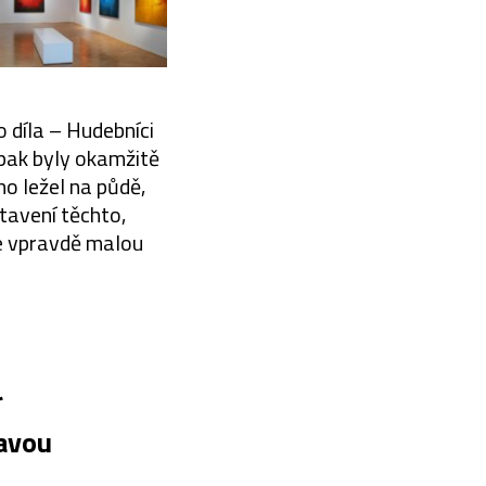
 díla – Hudebníci
 pak byly okamžitě
o ležel na půdě,
tavení těchto,
ce vpravdě malou
í
avou