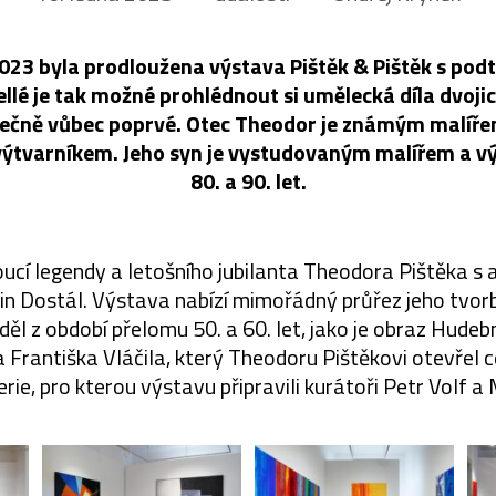
023 byla prodloužena výstava Pištěk & Pištěk s podt
Pellé je tak možné prohlédnout si umělecká díla dvoji
olečně vůbec poprvé. Otec Theodor je známým malíře
ýtvarníkem. Jeho syn je vystudovaným malířem a v
80. a 90. let.
voucí legendy a letošního jubilanta Theodora Pištěka s 
in Dostál. Výstava nabízí mimořádný průřez jeho tvor
ěl z období přelomu 50. a 60. let, jako je obraz Hudebn
 Františka Vláčila, který Theodoru Pištěkovi otevřel ce
rie, pro kterou výstavu připravili kurátoři Petr Volf a