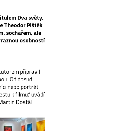
itulem Dva světy.
ce Theodor Pištěk
m, sochařem, ale
ýraznou osobností
autorem připravil
bou. Od dosud
íci nebo portrét
stu k filmu,“ uvádí
 Martin Dostál.