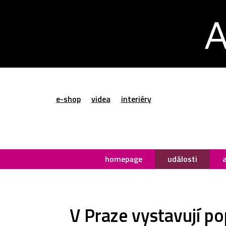
e-shop
videa
interiéry
homepage
události
V Praze vystavují po