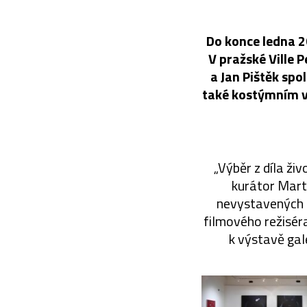
Do konce ledna 2
V pražské Ville 
a Jan Pištěk sp
také kostýmním v
„Výběr z díla ži
kurátor Mart
nevystavených d
filmového režiséra
k výstavě gale