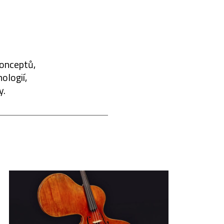
konceptů,
ologií,
y.