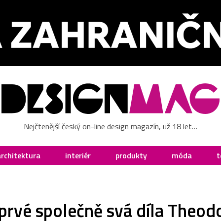
Nejčtenější český on-line design magazín, už 18 let…
architektura
interiér
produkty
móda
t
prvé společně svá díla Theodo