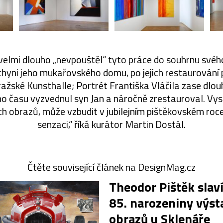
velmi dlouho „nevpouštěl“ tyto práce do souhrnu svého
uchyni jeho mukařovského domu, po jejich restaurování
ažské Kunsthalle; Portrét Františka Vláčila zase dlouh
o času vyzvednul syn Jan a náročně zrestauroval. Vys
ích obrazů, může vzbudit v jubilejním pištěkovském ro
senzaci,“ říká kurátor Martin Dostál.
Čtěte související článek na DesignMag.cz
Theodor Pištěk slav
85. narozeniny výst
obrazů u Sklenáře