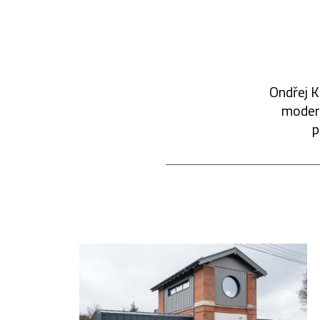
Ondřej K
modern
p