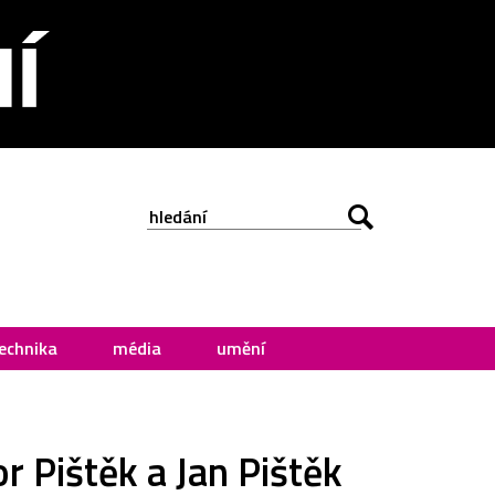
echnika
média
umění
r Pištěk a Jan Pištěk