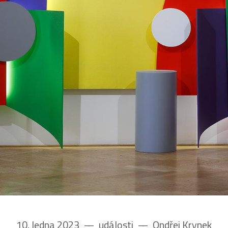
10. ledna 2023
––
události
––
Ondřej Krynek