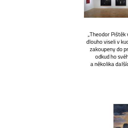
„Theodor Pištěk 
dlouho viseli v k
zakoupeny do pr
odkud ho svéh
a několika dalš