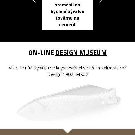
proměnil na
propracovan
bydlení bývalou
elektronic
továrnu na
zápisník
cement
reMarkable
ON-LINE
DESIGN MUSEUM
Víte, že nůž Rybička se kdysi vyráběl ve třech velikostech?
Design 1902, Mikov