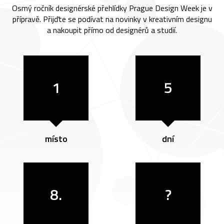
Osmý ročník designérské přehlídky Prague Design Week je v
přípravě. Přijďte se podívat na novinky v kreativním designu
a nakoupit přímo od designérů a studií.
1
5
místo
dní
8.
?