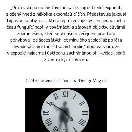
„Proti vstupu do výstavního sálu stojí ústřední exponát,
složený hned z několika exponátů dílčích. Představuje jakousi
typovou konfiguraci, která reprezentuje systém jednotného
času fungující např. v továrnách, a zároveň objekty, důvěrně
známé všem, kteří se v našem veřejném prostoru
pohybovali od šedesátých let minulého století až po léta
devadesátá včetně lístkových hodin,“ dodává s tím, že
v expozici najdeme i ústřednu zachráněnou při likvidaci jedné
z chemických továren.
Čtěte související článek na DesignMag.cz