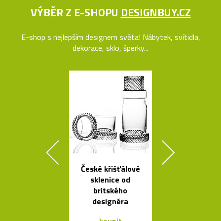
VÝBĚR Z E-SHOPU
DESIGNBUY.CZ
E-shop s nejlepším designem světa! Nábytek, svítidla,
dekorace, sklo, šperky...
České křišťálové
Česká miska 
sklenice od
s ukrytý
britského
srdečním tv
designéra