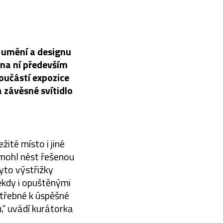
 umění a designu
na ní především
Součástí expozice
a závěsné svítidlo
ité místo i jiné
 mohl nést řešenou
yto výstřižky
ěkdy i opuštěnými
otřebné k úspěšné
,“ uvádí kurátorka