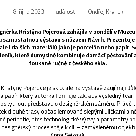
8. října 2023
––
události
––
Ondřej Krynek
gnérka Kristýna Pojerová zahájila v pondělí v Muzeu
u samostatnou výstavu s názvem Návrh. Prezentuje 
 ale i dalších materiálů jako je porcelán nebo papír. 
o Skleník, které důmyslně kombinuje domácí pěstování 
foukané ručně z českého skla.
ristýny Pojerové je sklo, ale na výstavě zaujímají důlež
a papír, který autorka formuje tak, aby výsledný tvar
oskytnout představu o designérském záměru. Právě t
tek dlouhé trasy občas lemované slepými uličkami a n
né peripetie, přes technologické výzvy a parametry p
c designérský proces spěje k cíli – zamýšlenému objektu
Anna Sejková.