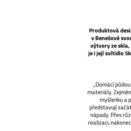
Produktová desi
v Benešově svo
výtvory ze skla,
je i její svítidl
„Domácí půdou K
materiály. Zejmén
myšlenku a p
představují začá
nápady. Přes růz
realizaci, nakone