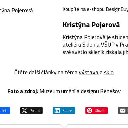
Koupíte na e-shopu DesignBuy
Kristýna Pojerová
Kristýna Pojerová je stude
ateliéru Sklo na VŠUP v Pra
své světlo skleník získala již
několik ocenění jako Cenu
šéfredaktorů Designbloku
Čtěte další články na téma
výstava
a
sklo
2011, cenu katedry užitého
na VŠUP, Národní…
Foto a z
droj:
Muzeum umění a designu Benešov