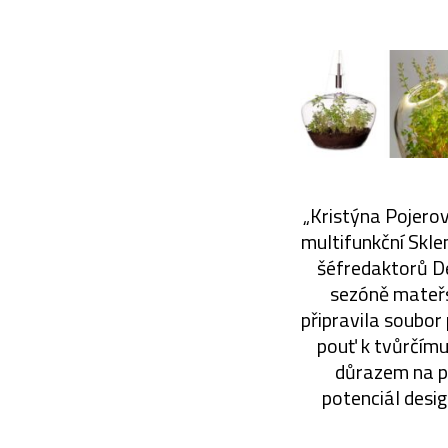
„Kristýna Pojero
multifunkční Skle
šéfredaktorů D
sezóně mateřs
připravila soubor 
pouť k tvůrčímu
důrazem na pr
potenciál desig