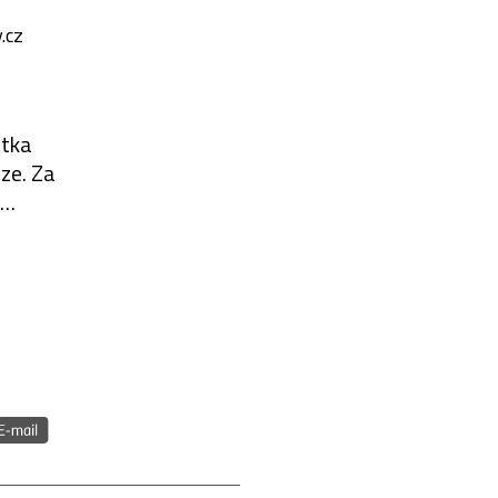
.cz
ntka
ze. Za
 umění