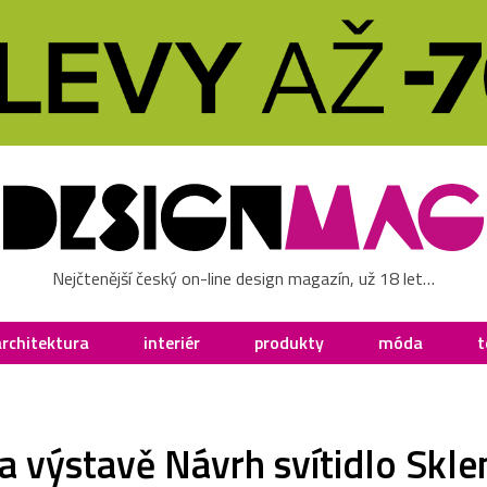
Nejčtenější český on-line design magazín, už 18 let…
architektura
interiér
produkty
móda
t
a výstavě Návrh svítidlo Sklen