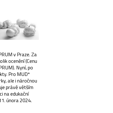
MPRUM v Praze. Za
olik ocenění (Cenu
PRUM). Nyní, po
ekty. Pro MUD*
rky, ale i náročnou
uje právě větším
ci na edukační
 11. února 2024.