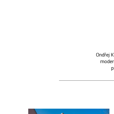
Ondřej K
modern
p