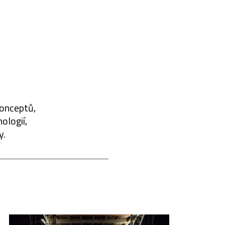
konceptů,
ologií,
y.