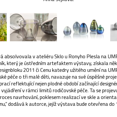
vá absolvovala v ateliéru Sklo u Ronyho Plesla na U
ník, který je ústředním artefaktem výstavy, získala něk
esignbloku 2011 či Cenu katedry užitého umění na UM
ké péče o tři malé děti, navazuje na své úspěšné proj
prací reflektující nejen plodné období začínající designé
 vyjádření v rámci limitů rodičovské péče. Ta se projev
oces navrhování, poklesem realizací ve skle a orienta
nu,“ dodává k autorce, jejíž výstava bude otevřena do