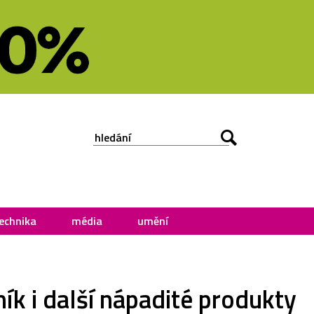
echnika
média
umění
ík i další nápadité produkty