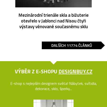
Mezinárodní trienále skla a bižuterie
otevřelo v Jablonci nad Nisou čtyři
výstavy věnované současnému sklu
DALŠÍCH 11774 ČLÁNKŮ
VÝBĚR Z E-SHOPU
DESIGNBUY.CZ
E-shop s nejlepším designem světa! Nábytek, svítidla,
dekorace, sklo, šperky...