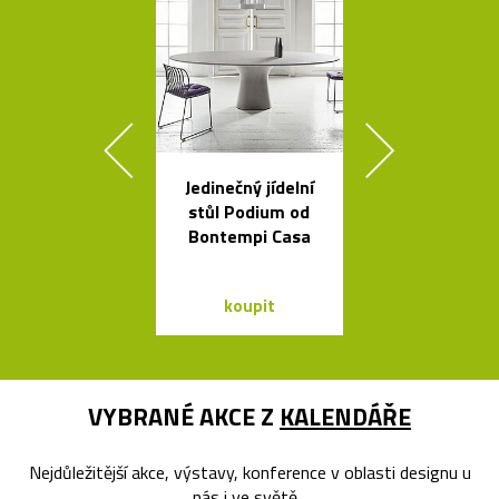
Jedinečný jídelní
Česká svíti
stůl Podium od
Soap fouk
Bontempi Casa
ručně bez f
koupit
koupit
VYBRANÉ AKCE Z
KALENDÁŘE
Nejdůležitější akce, výstavy, konference v oblasti designu u
nás i ve světě...