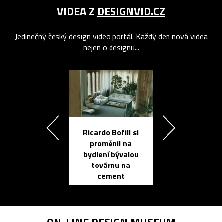
VIDEA Z
DESIGNVID.CZ
Jedinečný český design video portál. Každý den nová videa
nejen o designu...
Ricardo Bofill si
Přichází ten
proměnil na
propracovan
bydlení bývalou
elektronic
továrnu na
zápisník
cement
reMarkable
ON-LINE
DESIGN MUSEUM