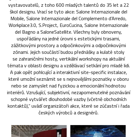
vystavovatelů, z toho 600 mladých talentů do 35 let a 22
škol designu. Vrací se tyto akce: Salone Internazionale del
Mobile, Salone Internazionale del Complemento d’Arredo,
Workplace3.0, S.Project, EuroCucina, Salone Internazionale
del Bagno a SaloneSatellite. Všechny byly obnoveny,
uspořádány na jedné úrovni s estetickými trasami,
zážitkovými prostory a odpočinkovými a odpočinkovými
zónami. Jejich součástí budou přednášky a kulaté stoly
se zahraničními hosty, vertikální workshopy na aktuální
témata v oblasti designu a vzdělávací setkání pro mladé lidi.
A pak opět pohlcující a interaktivní site-specific instalace,
které umožní seznámit se s nejnovějšími poznatky v oboru
nebo se zamyslet nad fyzickou a emocionální hodnotou
interiérů. Vzrušující, subjektivní, nezapomenutelné poznávání
schopné vytvářet dlouhodobé vazby (včetně obchodních
kontaktů),“ uvádí organizátoři akce, které se zúčastní i řada
českých výrobců a designérů.