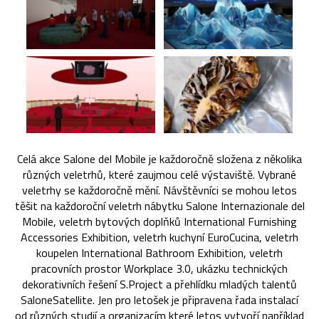
Celá akce Salone del Mobile je každoročně složena z několika
různých veletrhů, které zaujmou celé výstaviště. Vybrané
veletrhy se každoročně mění. Návštěvníci se mohou letos
těšit na každoroční veletrh nábytku Salone Internazionale del
Mobile, veletrh bytových doplňků International Furnishing
Accessories Exhibition, veletrh kuchyní EuroCucina, veletrh
koupelen International Bathroom Exhibition, veletrh
pracovních prostor Workplace 3.0, ukázku technických
dekorativních řešení S.Project a přehlídku mladých talentů
SaloneSatellite. Jen pro letošek je připravena řada instalací
od různých studií a organizacím které letos vytvoří například