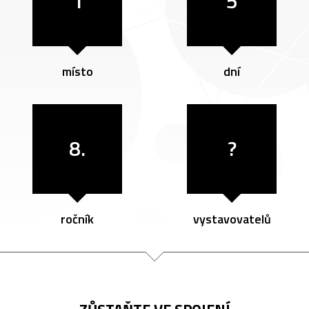
1
5
místo
dní
8.
?
ročník
vystavovatelů